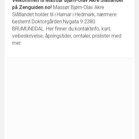
Velkommen til
Massør Bjørn-Olav Akre Slåtlandet
på Zenguiden.no!
Massør Bjørn-Olav Akre
Slåtlandet holder til i Hamar i Hedmark, nærmere
bestemt Doktorgården Nygata 9 2380
BRUMUNDDAL. Her finner du kontaktinfo, kart,
veibeskrivelse, åpningstider, omtaler, prislister med
mer.