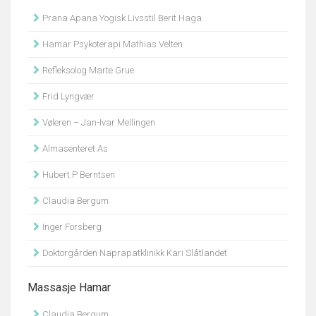
Prana Apana Yogisk Livsstil Berit Haga
Hamar Psykoterapi Mathias Velten
Refleksolog Marte Grue
Frid Lyngvær
Vøleren – Jan-Ivar Mellingen
Almasenteret As
Hubert P Berntsen
Claudia Bergum
Inger Forsberg
Doktorgården Naprapatklinikk Kari Slåtlandet
Massasje Hamar
Claudia Bergum