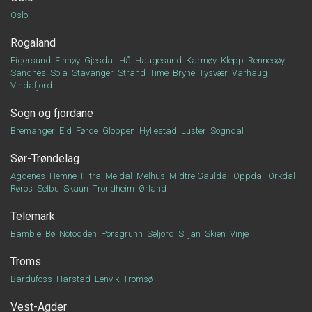
Oslo
Rogaland
Eigersund
Finnøy
Gjesdal
Hå
Haugesund
Karmøy
Klepp
Rennesøy
Sandnes
Sola
Stavanger
Strand
Time
Bryne
Tysvær
Varhaug
Vindafjord
Sogn og fjordane
Bremanger
Eid
Førde
Gloppen
Hyllestad
Luster
Sogndal
Sør-Trøndelag
Agdenes
Hemne
Hitra
Meldal
Melhus
Midtre Gauldal
Oppdal
Orkdal
Røros
Selbu
Skaun
Trondheim
Ørland
Telemark
Bamble
Bø
Notodden
Porsgrunn
Seljord
Siljan
Skien
Vinje
Troms
Bardufoss
Harstad
Lenvik
Tromsø
Vest-Agder