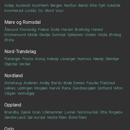
Askøy
Austevoll
Austrheim
Bergen
Nesttun
Bømlo
Etne
Fjell
Isdalstø
Kvinnherad
Lindås
Os
Stord
Voss
Møre og Romsdal
Ålesund
Fosnavåg
Fræna
Giske
Haram
Brattvåg
Hareid
Kristiansund
Molde
Skodje
Sunndal
Sykkylven
Ulstein
Volda
Ørskog
Ørsta
Nord-Trøndelag
Flatanger
Frosta
Grong
Inderøy
Levanger
Namsos
Nærøy
Steinkjer
Stjørdal
Verdal
Nordland
Alstahaug
Andenes
Andøy
Bardu
Bodø
Evenes
Fauske
Flakstad
Leknes
Lødingen
Mosjøen
Narvik
Rana
Sandnessjøen
Sortland
Vefsn
Vågan
Vestvågøy
Oppland
Brandbu
Gjøvik
Gran
Lillehammer
Lunner
Nord-Aurdal
Otta
Ringebu
Søndre Land
Sør-Aurdal
Vestre Toten
Østre Toten
Oslo