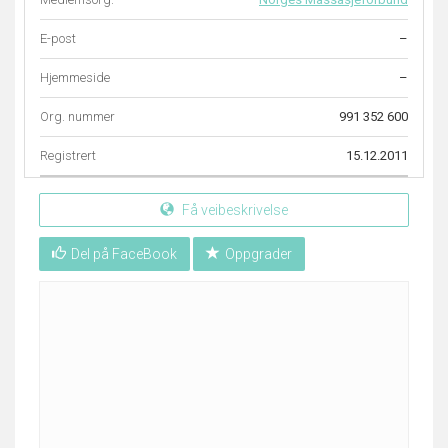
E-post
–
Hjemmeside
–
Org. nummer
991 352 600
Registrert
15.12.2011
Få veibeskrivelse
Del på FaceBook
Oppgrader