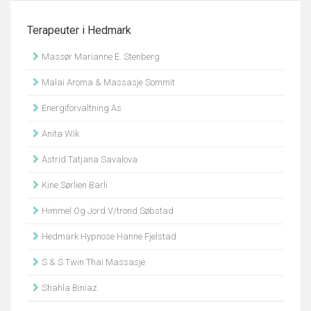
Terapeuter i Hedmark
Massør Marianne E. Stenberg
Malai Aroma & Massasje Sommit
Energiforvaltning As
Anita Wik
Astrid Tatjana Savalova
Kine Sørlien Barli
Himmel Og Jord V/trond Søbstad
Hedmark Hypnose Hanne Fjelstad
S & S Twin Thai Massasje
Shahla Biniaz