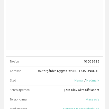
Telefon
40 00 99 39
Adresse
Doktorgården Nygata 9 2380 BRUMUNDDAL
Sted
Hamar
/
Hedmark
Kontaktperson
Bjørn-Olav Akre Slåtlandet
Terapiformer
Massasje
Medlemsorg.
Norges Massasjeforbund