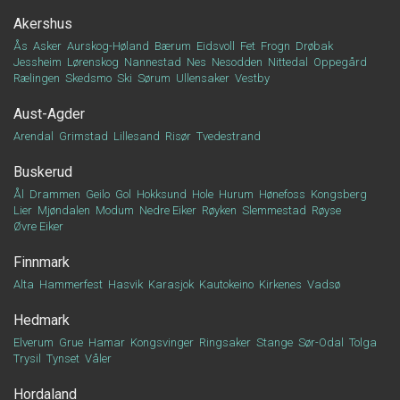
Akershus
Ås
Asker
Aurskog-Høland
Bærum
Eidsvoll
Fet
Frogn
Drøbak
Jessheim
Lørenskog
Nannestad
Nes
Nesodden
Nittedal
Oppegård
Rælingen
Skedsmo
Ski
Sørum
Ullensaker
Vestby
Aust-Agder
Arendal
Grimstad
Lillesand
Risør
Tvedestrand
Buskerud
Ål
Drammen
Geilo
Gol
Hokksund
Hole
Hurum
Hønefoss
Kongsberg
Lier
Mjøndalen
Modum
Nedre Eiker
Røyken
Slemmestad
Røyse
Øvre Eiker
Finnmark
Alta
Hammerfest
Hasvik
Karasjok
Kautokeino
Kirkenes
Vadsø
Hedmark
Elverum
Grue
Hamar
Kongsvinger
Ringsaker
Stange
Sør-Odal
Tolga
Trysil
Tynset
Våler
Hordaland