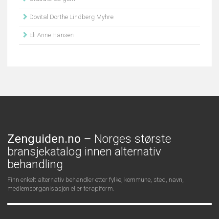
Dovital Dorthe Lindberg Myhre
Eli Anne Hansen
Zenguiden.no
– Norges største
bransjekatalog innen alternativ
behandling
Finn enkelt alternativ behandler etter fylke, kommune, sted, navn,
medlemsorganisasjon eller terapiform.