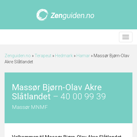
Meny
Zenguiden.no
»
Terapeut
»
Hedmark
»
Hamar
»
Massør Bjørn-Olav
Akre Slåtlandet
Massør Bjørn-Olav Akre
Slåtlandet
–
40 00 99 39
Massør MNMF