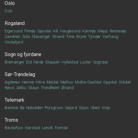
Oslo
Oslo
Rogaland
Eigersund
Finnøy
Gjesdal
Hå
Haugesund
Karmøy
Klepp
Rennesøy
Sandnes
Sola
Stavanger
Strand
Time
Bryne
Tysvær
Varhaug
Vindafjord
Sogn og fjordane
Bremanger
Eid
Førde
Gloppen
Hyllestad
Luster
Sogndal
Sør-Trøndelag
Agdenes
Hemne
Hitra
Meldal
Melhus
Midtre Gauldal
Oppdal
Orkdal
Røros
Selbu
Skaun
Trondheim
Ørland
Telemark
Bamble
Bø
Notodden
Porsgrunn
Seljord
Siljan
Skien
Vinje
Troms
Bardufoss
Harstad
Lenvik
Tromsø