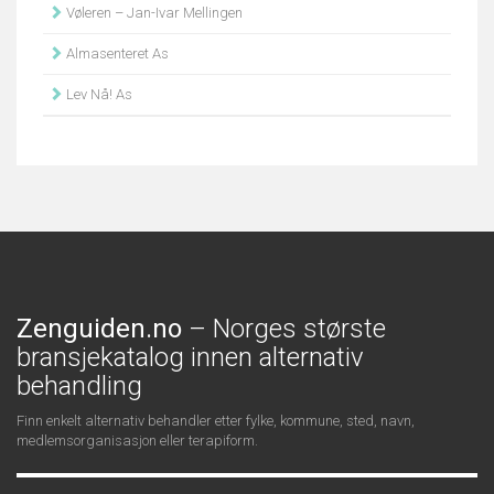
Vøleren – Jan-Ivar Mellingen
Almasenteret As
Lev Nå! As
Zenguiden.no
– Norges største
bransjekatalog innen alternativ
behandling
Finn enkelt alternativ behandler etter fylke, kommune, sted, navn,
medlemsorganisasjon eller terapiform.