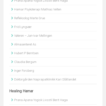
Prana Apana Yogisk Livsstil Berit Haga
Hamar Psykoterapi Mathias Velten
Refleksolog Marte Grue
Frid Lyngvær
Vøleren – Jan-Ivar Mellingen
Almasenteret As
Hubert P Berntsen
Claudia Bergum
Inger Forsberg
Doktorgården Naprapatklinikk Kari Slåtlandet
Healing Hamar
Prana Apana Yogisk Livsstil Berit Haga