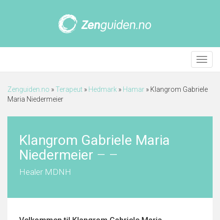
Meny
Zenguiden.no
»
Terapeut
»
Hedmark
»
Hamar
»
Klangrom Gabriele
Maria Niedermeier
Klangrom Gabriele Maria
Niedermeier
–
–
Healer MDNH