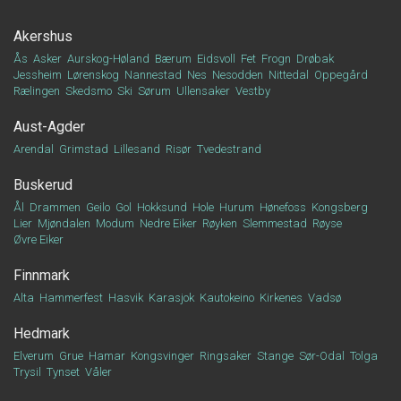
Akershus
Ås
Asker
Aurskog-Høland
Bærum
Eidsvoll
Fet
Frogn
Drøbak
Jessheim
Lørenskog
Nannestad
Nes
Nesodden
Nittedal
Oppegård
Rælingen
Skedsmo
Ski
Sørum
Ullensaker
Vestby
Aust-Agder
Arendal
Grimstad
Lillesand
Risør
Tvedestrand
Buskerud
Ål
Drammen
Geilo
Gol
Hokksund
Hole
Hurum
Hønefoss
Kongsberg
Lier
Mjøndalen
Modum
Nedre Eiker
Røyken
Slemmestad
Røyse
Øvre Eiker
Finnmark
Alta
Hammerfest
Hasvik
Karasjok
Kautokeino
Kirkenes
Vadsø
Hedmark
Elverum
Grue
Hamar
Kongsvinger
Ringsaker
Stange
Sør-Odal
Tolga
Trysil
Tynset
Våler