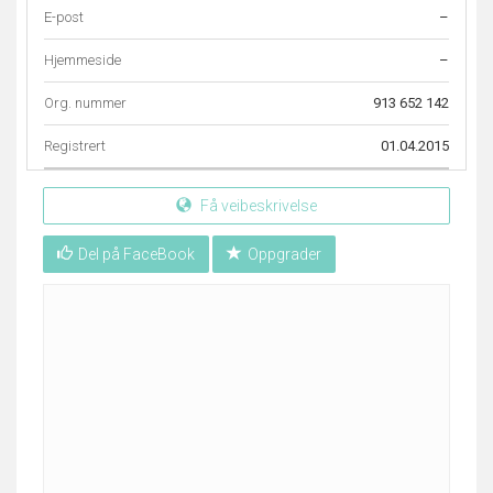
E-post
–
Hjemmeside
–
Org. nummer
913 652 142
Registrert
01.04.2015
Få veibeskrivelse
Del på FaceBook
Oppgrader