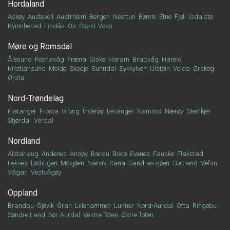
Hordaland
Askøy
Austevoll
Austrheim
Bergen
Nesttun
Bømlo
Etne
Fjell
Isdalstø
Kvinnherad
Lindås
Os
Stord
Voss
Møre og Romsdal
Ålesund
Fosnavåg
Fræna
Giske
Haram
Brattvåg
Hareid
Kristiansund
Molde
Skodje
Sunndal
Sykkylven
Ulstein
Volda
Ørskog
Ørsta
Nord-Trøndelag
Flatanger
Frosta
Grong
Inderøy
Levanger
Namsos
Nærøy
Steinkjer
Stjørdal
Verdal
Nordland
Alstahaug
Andenes
Andøy
Bardu
Bodø
Evenes
Fauske
Flakstad
Leknes
Lødingen
Mosjøen
Narvik
Rana
Sandnessjøen
Sortland
Vefsn
Vågan
Vestvågøy
Oppland
Brandbu
Gjøvik
Gran
Lillehammer
Lunner
Nord-Aurdal
Otta
Ringebu
Søndre Land
Sør-Aurdal
Vestre Toten
Østre Toten