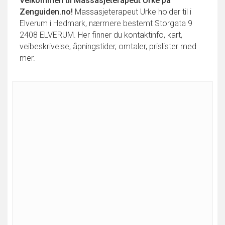
Velkommen til
Massasjeterapeut Urke
på
Zenguiden.no!
Massasjeterapeut Urke holder til i
Elverum i Hedmark, nærmere bestemt Storgata 9
2408 ELVERUM. Her finner du kontaktinfo, kart,
veibeskrivelse, åpningstider, omtaler, prislister med
mer.