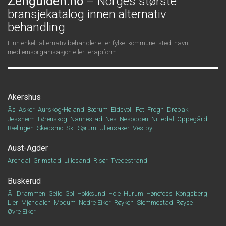
Zenguiden.no
– Norges største
bransjekatalog innen alternativ
behandling
Finn enkelt alternativ behandler etter fylke, kommune, sted, navn,
medlemsorganisasjon eller terapiform.
Akershus
Ås
Asker
Aurskog-Høland
Bærum
Eidsvoll
Fet
Frogn
Drøbak
Jessheim
Lørenskog
Nannestad
Nes
Nesodden
Nittedal
Oppegård
Rælingen
Skedsmo
Ski
Sørum
Ullensaker
Vestby
Aust-Agder
Arendal
Grimstad
Lillesand
Risør
Tvedestrand
Buskerud
Ål
Drammen
Geilo
Gol
Hokksund
Hole
Hurum
Hønefoss
Kongsberg
Lier
Mjøndalen
Modum
Nedre Eiker
Røyken
Slemmestad
Røyse
Øvre Eiker