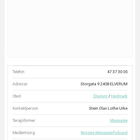
Telefon
47 37 30 05
Adresse
Storgata 9 2408 ELVERUM
Sted
Elverum
/
Hedmark
Kontaktperson
Stein Olav Lothe Urke
Terapiformer
Massasje
Medlemsorg.
Norges Massasjeforbund