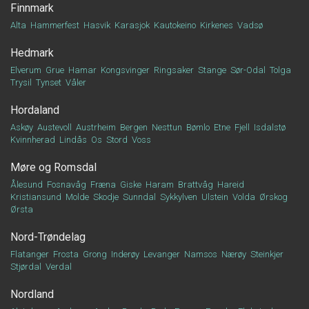
Finnmark
Alta
Hammerfest
Hasvik
Karasjok
Kautokeino
Kirkenes
Vadsø
Hedmark
Elverum
Grue
Hamar
Kongsvinger
Ringsaker
Stange
Sør-Odal
Tolga
Trysil
Tynset
Våler
Hordaland
Askøy
Austevoll
Austrheim
Bergen
Nesttun
Bømlo
Etne
Fjell
Isdalstø
Kvinnherad
Lindås
Os
Stord
Voss
Møre og Romsdal
Ålesund
Fosnavåg
Fræna
Giske
Haram
Brattvåg
Hareid
Kristiansund
Molde
Skodje
Sunndal
Sykkylven
Ulstein
Volda
Ørskog
Ørsta
Nord-Trøndelag
Flatanger
Frosta
Grong
Inderøy
Levanger
Namsos
Nærøy
Steinkjer
Stjørdal
Verdal
Nordland