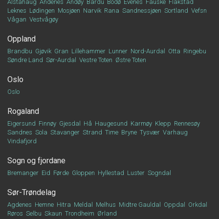
Alstahaug
Andenes
Andøy
Bardu
Bodø
Evenes
Fauske
Flakstad
Leknes
Lødingen
Mosjøen
Narvik
Rana
Sandnessjøen
Sortland
Vefsn
Vågan
Vestvågøy
Oppland
Brandbu
Gjøvik
Gran
Lillehammer
Lunner
Nord-Aurdal
Otta
Ringebu
Søndre Land
Sør-Aurdal
Vestre Toten
Østre Toten
Oslo
Oslo
Rogaland
Eigersund
Finnøy
Gjesdal
Hå
Haugesund
Karmøy
Klepp
Rennesøy
Sandnes
Sola
Stavanger
Strand
Time
Bryne
Tysvær
Varhaug
Vindafjord
Sogn og fjordane
Bremanger
Eid
Førde
Gloppen
Hyllestad
Luster
Sogndal
Sør-Trøndelag
Agdenes
Hemne
Hitra
Meldal
Melhus
Midtre Gauldal
Oppdal
Orkdal
Røros
Selbu
Skaun
Trondheim
Ørland