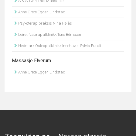
S & S Twin Thai Massasje
Anne Grete Eggen Lindstad
Psykoterapipraksis Nina Høiås
Leiret Naprapatklinikk Tone Børresen
Hedmark Osteopatklinikk Innehaver Sylvia Furali
Massasje Elverum
Anne Grete Eggen Lindstad