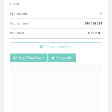
E-post
–
Hjemmeside
–
Org. nummer
916 188 234
Registrert
08.12.2015
Få veibeskrivelse
Del på FaceBook
Oppgrader