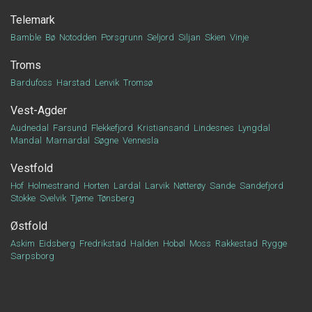
Telemark
Bamble
Bø
Notodden
Porsgrunn
Seljord
Siljan
Skien
Vinje
Troms
Bardufoss
Harstad
Lenvik
Tromsø
Vest-Agder
Audnedal
Farsund
Flekkefjord
Kristiansand
Lindesnes
Lyngdal
Mandal
Marnardal
Søgne
Vennesla
Vestfold
Hof
Holmestrand
Horten
Lardal
Larvik
Nøtterøy
Sande
Sandefjord
Stokke
Svelvik
Tjøme
Tønsberg
Østfold
Askim
Eidsberg
Fredrikstad
Halden
Hobøl
Moss
Rakkestad
Rygge
Sarpsborg