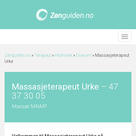
Meny
Zenguiden.no
»
Terapeut
»
Hedmark
»
Elverum
»
Massasjeterapeut
Urke
Massasjeterapeut Urke
–
47
37 30 05
Massør MNMF