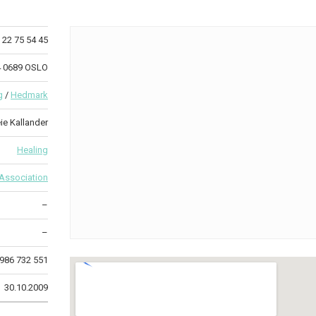
22 75 54 45
4 0689 OSLO
g
/
Hedmark
ie Kallander
Healing
 Association
–
–
986 732 551
30.10.2009