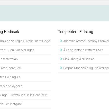
ng Hedmark
Terapeuter i Eidskog
na Apana Yogisk Livsstil Berit Haga
Jasmine Aroma Therapy Praiwan Jac
ren – Jan-Ivar Mellingen
Åklang Victoria Østrem Poleo
asenteret As
Blokksbergklinikken As
lrose Indre Rom
Corpus Massasje Og Fysioterapi 
tes Holding As
er Marie Øygard
ings – Dyretolken Helle Caroline Ødemark
de Lien Østgård