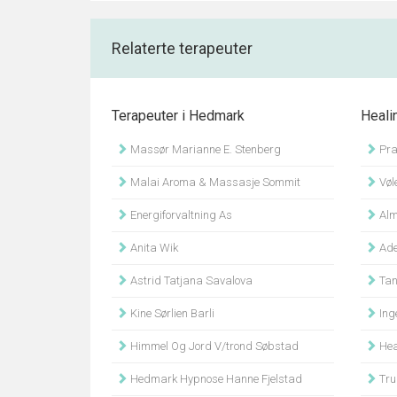
Relaterte terapeuter
Terapeuter i Hedmark
Heali
Massør Marianne E. Stenberg
Pra
Malai Aroma & Massasje Sommit
Vøle
Energiforvaltning As
Alm
Anita Wik
Ade
Astrid Tatjana Savalova
Tan
Kine Sørlien Barli
Ing
Himmel Og Jord V/trond Søbstad
Heal
Hedmark Hypnose Hanne Fjelstad
Tru