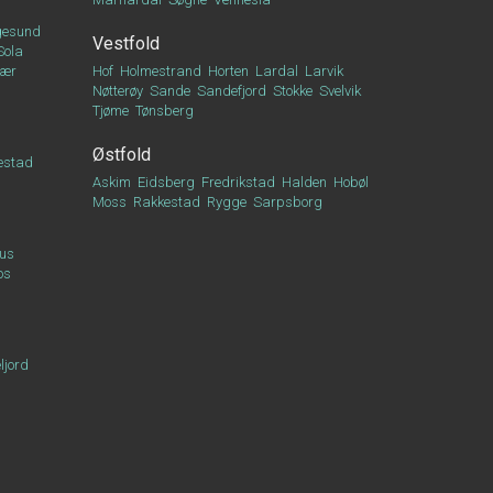
esund
Vestfold
Sola
vær
Hof
Holmestrand
Horten
Lardal
Larvik
Nøtterøy
Sande
Sandefjord
Stokke
Svelvik
Tjøme
Tønsberg
Østfold
estad
Askim
Eidsberg
Fredrikstad
Halden
Hobøl
Moss
Rakkestad
Rygge
Sarpsborg
us
os
ljord