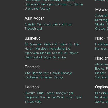
Oppegård
Rælingen
Skedsmo
Ski
Sørum
Ullensaker
Vestby
Møre o
Ålesund
Aust-Agder
Brattvåg
Arendal
Grimstad
Lillesand
Risør
Skodje
S
Tvedestrand
Ørskog
Buskerud
Nord-T
Ål
Drammen
Geilo
Gol
Hokksund
Hole
Flatange
Hurum
Hønefoss
Kongsberg
Lier
Namsos
Mjøndalen
Modum
Nedre Eiker
Røyken
Slemmestad
Røyse
Øvre Eiker
Nordla
Alstahau
Finnmark
Evenes
F
Alta
Hammerfest
Hasvik
Karasjok
Mosjøen
Kautokeino
Kirkenes
Vadsø
Sortland
Hedmark
Opplan
Elverum
Grue
Hamar
Kongsvinger
Brandbu
Ringsaker
Stange
Sør-Odal
Tolga
Trysil
Nord-Aur
Tynset
Våler
Sør-Aurd