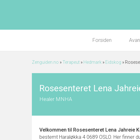
Forsiden
Avan
Zenguiden.no
»
Terapeut
»
Hedmark
»
Eidskog
»
Rosesen
Rosesenteret Lena Jahrei
Healer MNHA
Velkommen til
Rosesenteret Lena Jahreie K
bestemt Haraløkka 4 0689 OSLO. Her finner du k