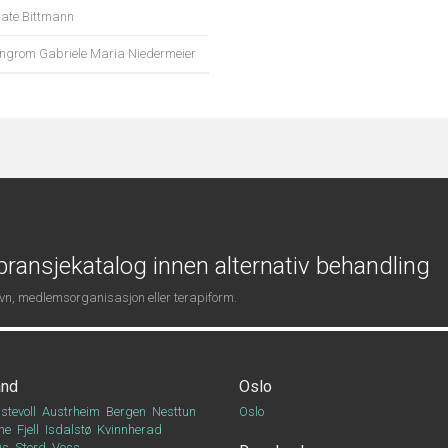
ate Bittmann
ngrom Gabriele Maria Niedermeier
ransjekatalog innen alternativ behandling
navn, medlemsorganisasjon eller terapiform.
and
Oslo
stevoll
Austrheim
Bergen
Nesttun
Oslo
ne
Fjell
Isdalstø
Kvinnherad
Os
Stord
Voss