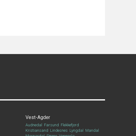
Vest-Agder
Audnedal
Farsund
Flekkefjord
Kristiansand
Lindesnes
Lyngdal
Mandal
Marnardal
Søgne
Vennesla