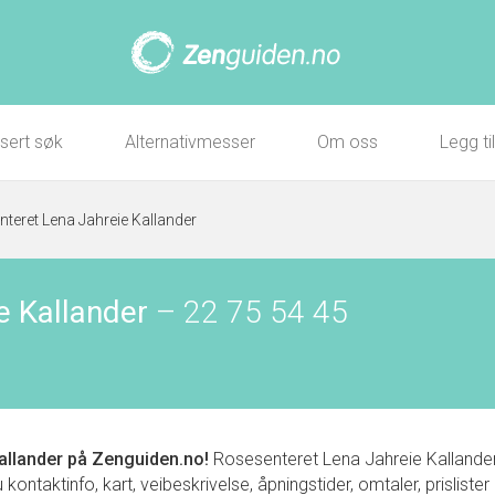
sert søk
Alternativmesser
Om oss
Legg ti
teret Lena Jahreie Kallander
e Kallander
–
22 75 54 45
allander
på Zenguiden.no!
Rosesenteret Lena Jahreie Kallander 
ontaktinfo, kart, veibeskrivelse, åpningstider, omtaler, prisliste