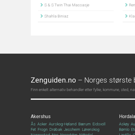
S & S Twin Thai Massasje
Ren
Shahla Biniaz
Kla
Zenguiden.no
– Norges største b
Finn enkelt alternativ behandler etter fylke, kommune, sted, 
Akershus
Hordal
Ås
Asker
Aurskog-Høland
Bærum
Eidsvoll
Askøy
Au
Fet
Frogn
Drøbak
Jessheim
Lørenskog
Bømlo
Et
Nannestad
Nes
Nesodden
Nittedal
Lindås