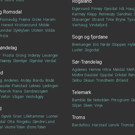
Rogaland
Eigersund
Finnøy
Gjesdal
Hå
Haug
g Romsdal
Karmøy
Klepp
Rennesøy
Sandnes
Fosnavåg
Fræna
Giske
Haram
Stavanger
Strand
Time
Bryne
Tys
Hareid
Kristiansund
Molde
Varhaug
Vindafjord
unndal
Sykkylven
Ulstein
Volda
Ørsta
Sogn og fjordane
Bremanger
Eid
Førde
Gloppen
Hyll
røndelag
Luster
Sogndal
r
Frosta
Grong
Inderøy
Levanger
Nærøy
Steinkjer
Stjørdal
Verdal
Sør-Trøndelag
Agdenes
Hemne
Hitra
Meldal
Melh
nd
Midtre Gauldal
Oppdal
Orkdal
Rør
g
Andenes
Andøy
Bardu
Bodø
Selbu
Skaun
Trondheim
Ørland
auske
Flakstad
Leknes
Lødingen
Narvik
Rana
Sandnessjøen
Telemark
Vefsn
Vågan
Vestvågøy
Bamble
Bø
Notodden
Porsgrunn
Se
Siljan
Skien
Vinje
d
Gjøvik
Gran
Lillehammer
Lunner
Troms
dal
Otta
Ringebu
Søndre Land
Bardufoss
Harstad
Lenvik
Tromsø
al
Vestre Toten
Østre Toten