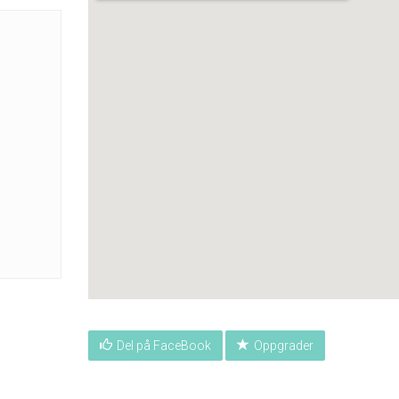
Del på FaceBook
Oppgrader