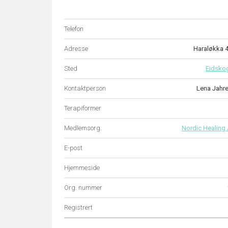
Telefon
Adresse
Haraløkka 
Sted
Eidsko
Kontaktperson
Lena Jahre
Terapiformer
Medlemsorg.
Nordic Healing
E-post
Hjemmeside
Org. nummer
Registrert