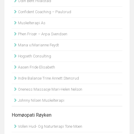
Odin Bent Hvalstad
Confident Coaching – Paulsrud
Muskelterapi As
Phen Frisør – Arpa Svendsen
Mana v/Marianne Feydt
Hogseth Consulting
Aasen Fride Elisabeth
Indre Balanse Trine Annett Stensrud
Oneness Massasje Mari-Helen Nelson
Johnny Nilsen Muskelterapi
Homøopati Røyken
Vollen Hud- Og Naturterapi Tone Moen