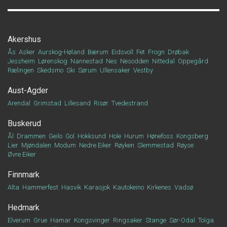
Akershus
Ås
Asker
Aurskog-Høland
Bærum
Eidsvoll
Fet
Frogn
Drøbak
Jessheim
Lørenskog
Nannestad
Nes
Nesodden
Nittedal
Oppegård
Rælingen
Skedsmo
Ski
Sørum
Ullensaker
Vestby
Aust-Agder
Arendal
Grimstad
Lillesand
Risør
Tvedestrand
Buskerud
Ål
Drammen
Geilo
Gol
Hokksund
Hole
Hurum
Hønefoss
Kongsberg
Lier
Mjøndalen
Modum
Nedre Eiker
Røyken
Slemmestad
Røyse
Øvre Eiker
Finnmark
Alta
Hammerfest
Hasvik
Karasjok
Kautokeino
Kirkenes
Vadsø
Hedmark
Elverum
Grue
Hamar
Kongsvinger
Ringsaker
Stange
Sør-Odal
Tolga