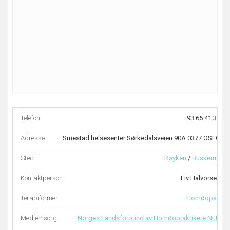
Telefon
93 65 41 34
Adresse
Smestad helsesenter Sørkedalsveien 90A 0377 OSLO
Sted
Røyken
/
Buskerud
Kontaktperson
Liv Halvorsen
Terapiformer
Homøopati
Medlemsorg.
Norges Landsforbund av Homøopraktikere NLH