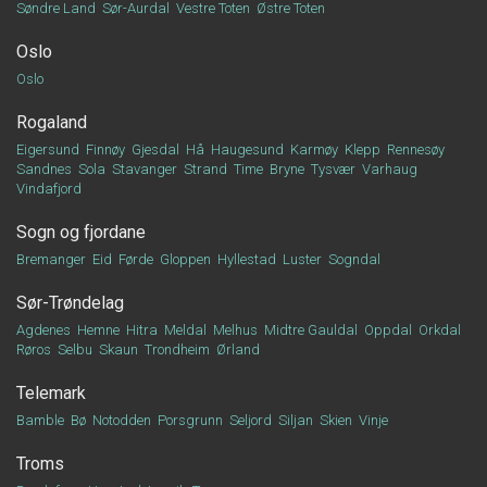
Søndre Land
Sør-Aurdal
Vestre Toten
Østre Toten
Oslo
Oslo
Rogaland
Eigersund
Finnøy
Gjesdal
Hå
Haugesund
Karmøy
Klepp
Rennesøy
Sandnes
Sola
Stavanger
Strand
Time
Bryne
Tysvær
Varhaug
Vindafjord
Sogn og fjordane
Bremanger
Eid
Førde
Gloppen
Hyllestad
Luster
Sogndal
Sør-Trøndelag
Agdenes
Hemne
Hitra
Meldal
Melhus
Midtre Gauldal
Oppdal
Orkdal
Røros
Selbu
Skaun
Trondheim
Ørland
Telemark
Bamble
Bø
Notodden
Porsgrunn
Seljord
Siljan
Skien
Vinje
Troms