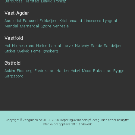
Bardufoss
Harstad
Lenvik
Tromsø
Vest-Agder
Audnedal
Farsund
Flekkefjord
Kristiansand
Lindesnes
Lyngdal
Mandal
Marnardal
Søgne
Vennesla
Vestfold
Hof
Holmestrand
Horten
Lardal
Larvik
Nøtterøy
Sande
Sandefjord
Stokke
Svelvik
Tjøme
Tønsberg
Østfold
Askim
Eidsberg
Fredrikstad
Halden
Hobøl
Moss
Rakkestad
Rygge
Sarpsborg
Copyright © Zenguiden.no 2010 - 2026. Kopering av innhold på
Zenguiden.no™
er beskyttet
etter lov om opphavsrett til åndsverk.