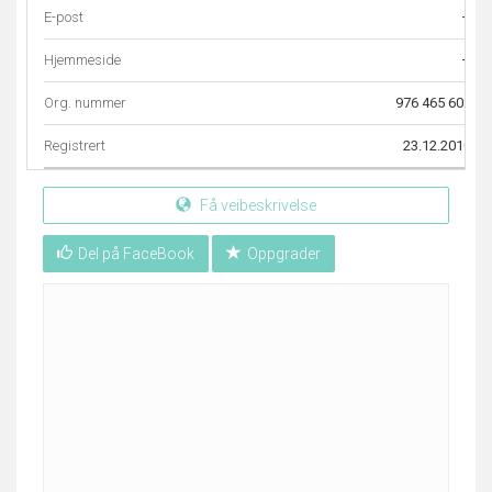
E-post
–
Hjemmeside
–
Org. nummer
976 465 601
Registrert
23.12.2010
Få veibeskrivelse
Del på FaceBook
Oppgrader