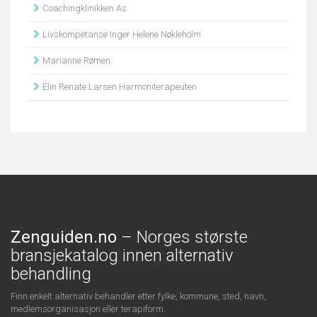
Coachingklinikken As
Livskompetanse Inger Helene Nøkleholm
Marianne Rømen
Elin Renate Larsen Harmoniterapeuten
Zenguiden.no
– Norges største
bransjekatalog innen alternativ
behandling
Finn enkelt alternativ behandler etter fylke, kommune, sted, navn,
medlemsorganisasjon eller terapiform.