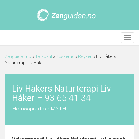
Meny
Zenguiden.no
»
Terapeut
»
Buskerud
»
Røyken
»
Liv Håkers
Naturterapi Liv Håker
Liv Håkers Naturterapi Liv
Håker
–
93 65 41 34
Homøopraktiker MNLH