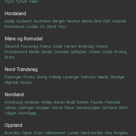
Trysil
Tynset
Våler
Hordaland
Askøy
Austevoll
Austrheim
Bergen
Nesttun
Bømlo
Etne
Fjell
Isdalstø
Kvinnherad
Lindås
Os
Stord
Voss
Møre og Romsdal
Ålesund
Fosnavåg
Fræna
Giske
Haram
Brattvåg
Hareid
Kristiansund
Molde
Skodje
Sunndal
Sykkylven
Ulstein
Volda
Ørskog
Ørsta
Nord-Trøndelag
Flatanger
Frosta
Grong
Inderøy
Levanger
Namsos
Nærøy
Steinkjer
Stjørdal
Verdal
Nordland
Alstahaug
Andenes
Andøy
Bardu
Bodø
Evenes
Fauske
Flakstad
Leknes
Lødingen
Mosjøen
Narvik
Rana
Sandnessjøen
Sortland
Vefsn
Vågan
Vestvågøy
Oppland
Brandbu
Gjøvik
Gran
Lillehammer
Lunner
Nord-Aurdal
Otta
Ringebu