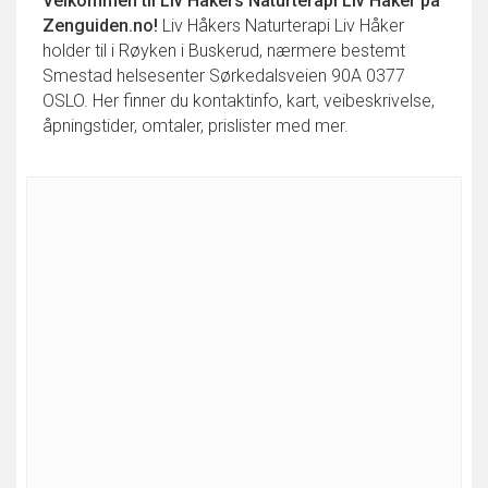
Velkommen til
Liv Håkers Naturterapi Liv Håker
på
Zenguiden.no!
Liv Håkers Naturterapi Liv Håker
holder til i Røyken i Buskerud, nærmere bestemt
Smestad helsesenter Sørkedalsveien 90A 0377
OSLO. Her finner du kontaktinfo, kart, veibeskrivelse,
åpningstider, omtaler, prislister med mer.