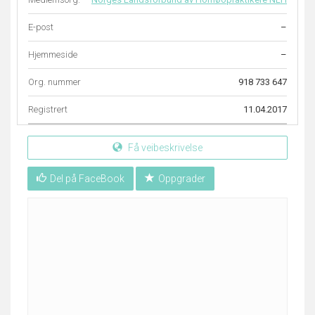
E-post
–
Hjemmeside
–
Org. nummer
918 733 647
Registrert
11.04.2017
Få veibeskrivelse
Del på FaceBook
Oppgrader