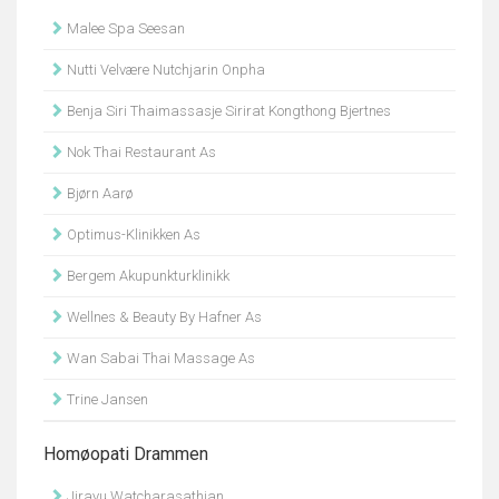
Malee Spa Seesan
Nutti Velvære Nutchjarin Onpha
Benja Siri Thaimassasje Sirirat Kongthong Bjertnes
Nok Thai Restaurant As
Bjørn Aarø
Optimus-Klinikken As
Bergem Akupunkturklinikk
Wellnes & Beauty By Hafner As
Wan Sabai Thai Massage As
Trine Jansen
Homøopati Drammen
Jirayu Watcharasathian