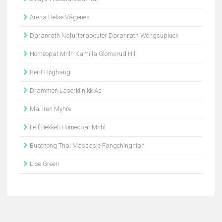
Arena Helse Vågenes
Daranrath Naturterapeuter Daranrath Wongsupluck
Homeopat Mnlh Kamilla Glomsrud Hill
Berit Høghaug
Drammen Laserklinikk As
Mai Iren Myhre
Leif Bekkeli Homeopat Mnhl
Buathong Thai Massasje Fangchinghian
Lise Green