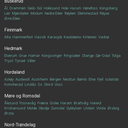
Buskerud
Ål
Drammen
Geilo
Gol
Hokksund
Hole
Hurum
Hønefoss
Kongsberg
Lier
Mjøndalen
Modum
Nedre Eiker
Røyken
Slemmestad
Røyse
Øvre Eiker
Finnmark
Alta
Hammerfest
Hasvik
Karasjok
Kautokeino
Kirkenes
Vadsø
Hedmark
Elverum
Grue
Hamar
Kongsvinger
Ringsaker
Stange
Sør-Odal
Tolga
Trysil
Tynset
Våler
Hordaland
Askøy
Austevoll
Austrheim
Bergen
Nesttun
Bømlo
Etne
Fjell
Isdalstø
Kvinnherad
Lindås
Os
Stord
Voss
Møre og Romsdal
Ålesund
Fosnavåg
Fræna
Giske
Haram
Brattvåg
Hareid
Kristiansund
Molde
Skodje
Sunndal
Sykkylven
Ulstein
Volda
Ørskog
Ørsta
Nord-Trøndelag