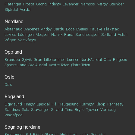
Flatanger
Frosta
Grong
Inderøy
Levanger
Namsos
Nærøy
Steinkjer
Stjørdal
Verdal
Nordland
Alstahaug
Andenes
Andøy
Bardu
Bodø
Evenes
Fauske
Flakstad
Leknes
Lødingen
Mosjøen
Narvik
Rana
Sandnessjøen
Sortland
Vefsn
Vågan
Vestvågøy
Oppland
Brandbu
Gjøvik
Gran
Lillehammer
Lunner
Nord-Aurdal
Otta
Ringebu
Søndre Land
Sør-Aurdal
Vestre Toten
Østre Toten
Oslo
Oslo
Rogaland
Eigersund
Finnøy
Gjesdal
Hå
Haugesund
Karmøy
Klepp
Rennesøy
Sandnes
Sola
Stavanger
Strand
Time
Bryne
Tysvær
Varhaug
Vindafjord
Sogn og fjordane
Bremanger
Eid
Førde
Gloppen
Hyllestad
Luster
Sogndal