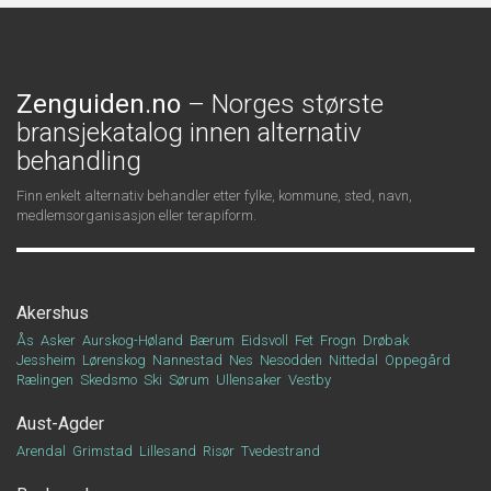
Zenguiden.no
– Norges største
bransjekatalog innen alternativ
behandling
Finn enkelt alternativ behandler etter fylke, kommune, sted, navn,
medlemsorganisasjon eller terapiform.
Akershus
Ås
Asker
Aurskog-Høland
Bærum
Eidsvoll
Fet
Frogn
Drøbak
Jessheim
Lørenskog
Nannestad
Nes
Nesodden
Nittedal
Oppegård
Rælingen
Skedsmo
Ski
Sørum
Ullensaker
Vestby
Aust-Agder
Arendal
Grimstad
Lillesand
Risør
Tvedestrand