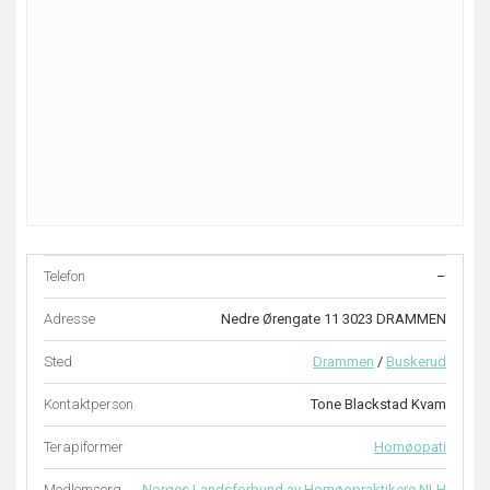
Telefon
–
Adresse
Nedre Ørengate 11 3023 DRAMMEN
Sted
Drammen
/
Buskerud
Kontaktperson
Tone Blackstad Kvam
Terapiformer
Homøopati
Medlemsorg.
Norges Landsforbund av Homøopraktikere NLH