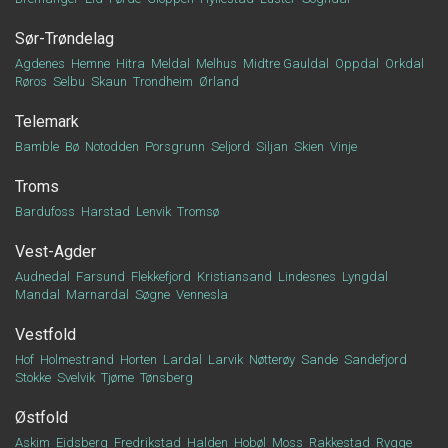
Sør-Trøndelag
Agdenes
Hemne
Hitra
Meldal
Melhus
Midtre Gauldal
Oppdal
Orkdal
Røros
Selbu
Skaun
Trondheim
Ørland
Telemark
Bamble
Bø
Notodden
Porsgrunn
Seljord
Siljan
Skien
Vinje
Troms
Bardufoss
Harstad
Lenvik
Tromsø
Vest-Agder
Audnedal
Farsund
Flekkefjord
Kristiansand
Lindesnes
Lyngdal
Mandal
Marnardal
Søgne
Vennesla
Vestfold
Hof
Holmestrand
Horten
Lardal
Larvik
Nøtterøy
Sande
Sandefjord
Stokke
Svelvik
Tjøme
Tønsberg
Østfold
Askim
Eidsberg
Fredrikstad
Halden
Hobøl
Moss
Rakkestad
Rygge