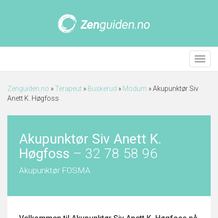
Meny
Zenguiden.no
»
Terapeut
»
Buskerud
»
Modum
»
Akupunktør Siv
Anett K. Høgfoss
Akupunktør Siv Anett K.
Høgfoss
–
32 78 58 96
Akupunktør FOSMA