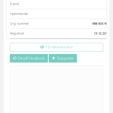
E-post
–
Hjemmeside
–
Org. nummer
988 405 957
Registrert
13.12.2010
Få veibeskrivelse
Del på FaceBook
Oppgrader