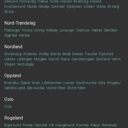
Ålesund
Fosnavåg
Fræna
Giske
Haram
Brattvåg
Hareid
Kristiansund
Molde
Skodje
Sunndal
Sykkylven
Ulstein
Volda
Ørskog
Ørsta
Nord-Trøndelag
Flatanger
Frosta
Grong
Inderøy
Levanger
Namsos
Nærøy
Steinkjer
Stjørdal
Verdal
Nordland
Alstahaug
Andenes
Andøy
Bardu
Bodø
Evenes
Fauske
Flakstad
Leknes
Lødingen
Mosjøen
Narvik
Rana
Sandnessjøen
Sortland
Vefsn
Vågan
Vestvågøy
Oppland
Brandbu
Gjøvik
Gran
Lillehammer
Lunner
Nord-Aurdal
Otta
Ringebu
Søndre Land
Sør-Aurdal
Vestre Toten
Østre Toten
Oslo
Oslo
Rogaland
Eigersund
Finnøy
Gjesdal
Hå
Haugesund
Karmøy
Klepp
Rennesøy