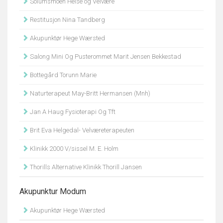
Solumsmoen Helse og Velvære
Restitusjon Nina Tandberg
Akupunktør Hege Wærsted
Salong Mini Og Pusterommet Marit Jensen Bekkestad
Bottegård Torunn Marie
Naturterapeut May-Britt Hermansen (Mnh)
Jan A Haug Fysioterapi Og Tft
Brit Eva Helgedal- Velværeterapeuten
Klinikk 2000 V/sissel M. E. Holm
Thorills Alternative Klinikk Thorill Jansen
Akupunktur Modum
Akupunktør Hege Wærsted