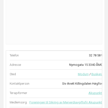
Telefon
32 78 58 96
Adresse
Nymogata 15 3340 ÅMOT
Sted
Modum
/
Buskerud
Kontaktperson
Siv Anett Killingdalen Høgfoss
Terapiformer
Akupunktur
Medlemsorg.
Foreningen til Sikring av Merverdiavgiftsfri Akupunktur