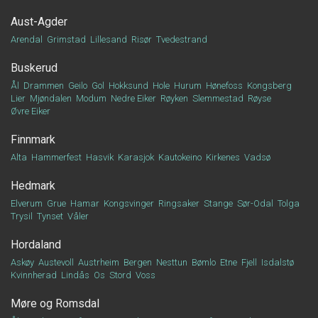
Aust-Agder
Arendal
Grimstad
Lillesand
Risør
Tvedestrand
Buskerud
Ål
Drammen
Geilo
Gol
Hokksund
Hole
Hurum
Hønefoss
Kongsberg
Lier
Mjøndalen
Modum
Nedre Eiker
Røyken
Slemmestad
Røyse
Øvre Eiker
Finnmark
Alta
Hammerfest
Hasvik
Karasjok
Kautokeino
Kirkenes
Vadsø
Hedmark
Elverum
Grue
Hamar
Kongsvinger
Ringsaker
Stange
Sør-Odal
Tolga
Trysil
Tynset
Våler
Hordaland
Askøy
Austevoll
Austrheim
Bergen
Nesttun
Bømlo
Etne
Fjell
Isdalstø
Kvinnherad
Lindås
Os
Stord
Voss
Møre og Romsdal