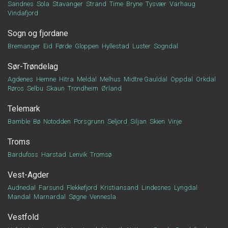
Sandnes
Sola
Stavanger
Strand
Time
Bryne
Tysvær
Varhaug
Vindafjord
Sogn og fjordane
Bremanger
Eid
Førde
Gloppen
Hyllestad
Luster
Sogndal
Sør-Trøndelag
Agdenes
Hemne
Hitra
Meldal
Melhus
Midtre Gauldal
Oppdal
Orkdal
Røros
Selbu
Skaun
Trondheim
Ørland
Telemark
Bamble
Bø
Notodden
Porsgrunn
Seljord
Siljan
Skien
Vinje
Troms
Bardufoss
Harstad
Lenvik
Tromsø
Vest-Agder
Audnedal
Farsund
Flekkefjord
Kristiansand
Lindesnes
Lyngdal
Mandal
Marnardal
Søgne
Vennesla
Vestfold