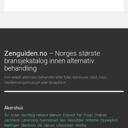
Zenguiden.no
– Norges største
bransjekatalog innen alternativ
behandling
Finn enkelt alternativ behandler etter fylke, kommune, sted, navn,
medlemsorganisasjon eller terapiform.
Akershus
Ås
Asker
Aurskog-Høland
Bærum
Eidsvoll
Fet
Frogn
Drøbak
Jessheim
Lørenskog
Nannestad
Nes
Nesodden
Nittedal
Oppegård
Rælingen
Skedsmo
Ski
Sørum
Ullensaker
Vestby