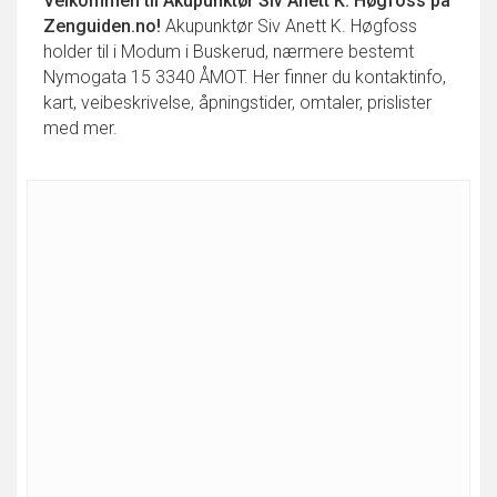
Velkommen til
Akupunktør Siv Anett K. Høgfoss
på
Zenguiden.no!
Akupunktør Siv Anett K. Høgfoss
holder til i Modum i Buskerud, nærmere bestemt
Nymogata 15 3340 ÅMOT. Her finner du kontaktinfo,
kart, veibeskrivelse, åpningstider, omtaler, prislister
med mer.