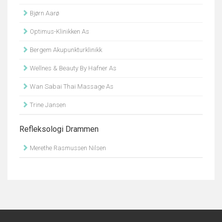
Bjørn Aarø
Optimus-Klinikken As
Bergem Akupunkturklinikk
Wellnes & Beauty By Hafner As
Wan Sabai Thai Massage As
Trine Jansen
Refleksologi Drammen
Merethe Rasmussen Nilsen