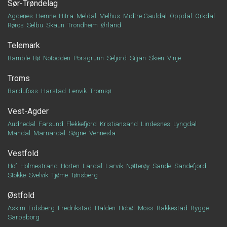
Sør-Trøndelag
Agdenes
Hemne
Hitra
Meldal
Melhus
Midtre Gauldal
Oppdal
Orkdal
Røros
Selbu
Skaun
Trondheim
Ørland
Telemark
Bamble
Bø
Notodden
Porsgrunn
Seljord
Siljan
Skien
Vinje
Troms
Bardufoss
Harstad
Lenvik
Tromsø
Vest-Agder
Audnedal
Farsund
Flekkefjord
Kristiansand
Lindesnes
Lyngdal
Mandal
Marnardal
Søgne
Vennesla
Vestfold
Hof
Holmestrand
Horten
Lardal
Larvik
Nøtterøy
Sande
Sandefjord
Stokke
Svelvik
Tjøme
Tønsberg
Østfold
Askim
Eidsberg
Fredrikstad
Halden
Hobøl
Moss
Rakkestad
Rygge
Sarpsborg