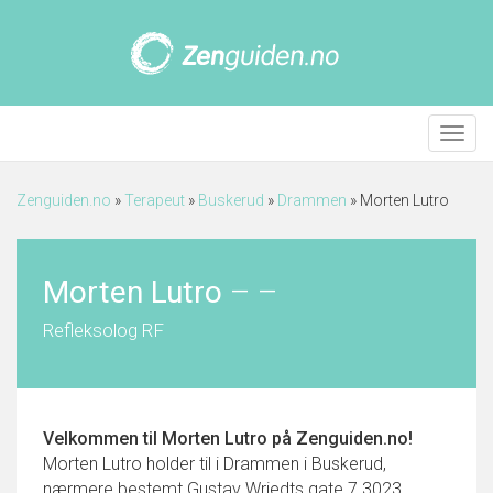
Meny
Zenguiden.no
»
Terapeut
»
Buskerud
»
Drammen
»
Morten Lutro
Morten Lutro
–
–
Refleksolog RF
Velkommen til
Morten Lutro
på Zenguiden.no!
Morten Lutro holder til i Drammen i Buskerud,
nærmere bestemt Gustav Wriedts gate 7 3023