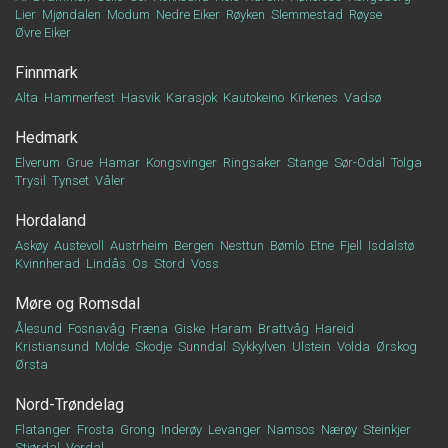
Lier
Mjøndalen
Modum
Nedre Eiker
Røyken
Slemmestad
Røyse
Øvre Eiker
Finnmark
Alta
Hammerfest
Hasvik
Karasjok
Kautokeino
Kirkenes
Vadsø
Hedmark
Elverum
Grue
Hamar
Kongsvinger
Ringsaker
Stange
Sør-Odal
Tolga
Trysil
Tynset
Våler
Hordaland
Askøy
Austevoll
Austrheim
Bergen
Nesttun
Bømlo
Etne
Fjell
Isdalstø
Kvinnherad
Lindås
Os
Stord
Voss
Møre og Romsdal
Ålesund
Fosnavåg
Fræna
Giske
Haram
Brattvåg
Hareid
Kristiansund
Molde
Skodje
Sunndal
Sykkylven
Ulstein
Volda
Ørskog
Ørsta
Nord-Trøndelag
Flatanger
Frosta
Grong
Inderøy
Levanger
Namsos
Nærøy
Steinkjer
Stjørdal
Verdal