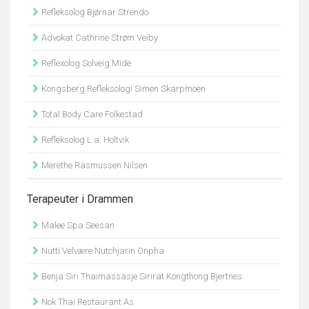
Refleksolog Bjørnar Strendo
Advokat Cathrine Strøm Veiby
Reflexolog Solveig Mide
Kongsberg Refleksologi Simen Skarpmoen
Total Body Care Folkestad
Refleksolog L.a. Holtvik
Merethe Rasmussen Nilsen
Terapeuter i Drammen
Malee Spa Seesan
Nutti Velvære Nutchjarin Onpha
Benja Siri Thaimassasje Sirirat Kongthong Bjertnes
Nok Thai Restaurant As