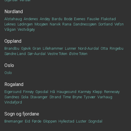
Nordland
Alstahaug
Andenes
Andøy
Bardu
Bodø
Evenes
Fauske
Flakstad
Leknes
Lødingen
Mosjøen
Narvik
Rana
Sandnessjøen
Sortland
Vefsn
Vågan
Vestvågøy
Oppland
Brandbu
Gjøvik
Gran
Lillehammer
Lunner
Nord-Aurdal
Otta
Ringebu
Søndre Land
Sør-Aurdal
Vestre Toten
Østre Toten
Oslo
Oslo
Rogaland
Eigersund
Finnøy
Gjesdal
Hå
Haugesund
Karmøy
Klepp
Rennesøy
Sandnes
Sola
Stavanger
Strand
Time
Bryne
Tysvær
Varhaug
Vindafjord
Sogn og fjordane
Bremanger
Eid
Førde
Gloppen
Hyllestad
Luster
Sogndal