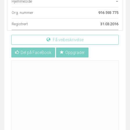
Hjemmeside
–
Org. nummer
916 593 775
Registrert
31.03.2016
Få veibeskrivelse
Del på FaceBook
Oppgrader