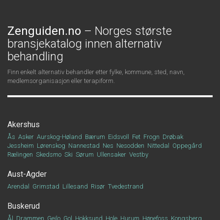
Zenguiden.no
– Norges største
bransjekatalog innen alternativ
behandling
Finn enkelt alternativ behandler etter fylke, kommune, sted, navn,
medlemsorganisasjon eller terapiform.
Akershus
Ås
Asker
Aurskog-Høland
Bærum
Eidsvoll
Fet
Frogn
Drøbak
Jessheim
Lørenskog
Nannestad
Nes
Nesodden
Nittedal
Oppegård
Rælingen
Skedsmo
Ski
Sørum
Ullensaker
Vestby
Aust-Agder
Arendal
Grimstad
Lillesand
Risør
Tvedestrand
Buskerud
Ål
Drammen
Geilo
Gol
Hokksund
Hole
Hurum
Hønefoss
Kongsberg