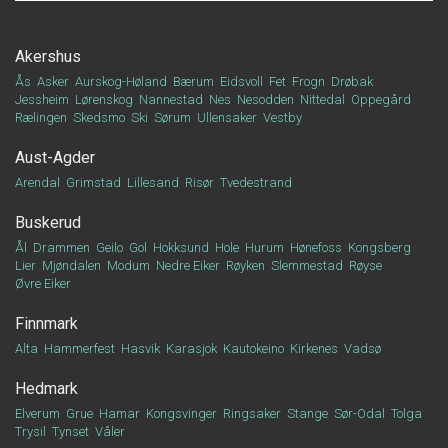
Akershus
Ås
Asker
Aurskog-Høland
Bærum
Eidsvoll
Fet
Frogn
Drøbak
Jessheim
Lørenskog
Nannestad
Nes
Nesodden
Nittedal
Oppegård
Rælingen
Skedsmo
Ski
Sørum
Ullensaker
Vestby
Aust-Agder
Arendal
Grimstad
Lillesand
Risør
Tvedestrand
Buskerud
Ål
Drammen
Geilo
Gol
Hokksund
Hole
Hurum
Hønefoss
Kongsberg
Lier
Mjøndalen
Modum
Nedre Eiker
Røyken
Slemmestad
Røyse
Øvre Eiker
Finnmark
Alta
Hammerfest
Hasvik
Karasjok
Kautokeino
Kirkenes
Vadsø
Hedmark
Elverum
Grue
Hamar
Kongsvinger
Ringsaker
Stange
Sør-Odal
Tolga
Trysil
Tynset
Våler