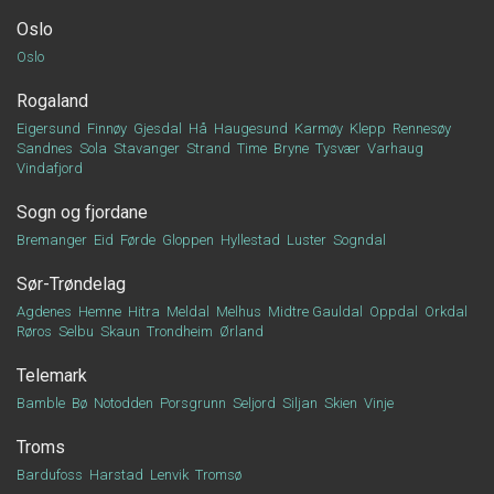
Oslo
Oslo
Rogaland
Eigersund
Finnøy
Gjesdal
Hå
Haugesund
Karmøy
Klepp
Rennesøy
Sandnes
Sola
Stavanger
Strand
Time
Bryne
Tysvær
Varhaug
Vindafjord
Sogn og fjordane
Bremanger
Eid
Førde
Gloppen
Hyllestad
Luster
Sogndal
Sør-Trøndelag
Agdenes
Hemne
Hitra
Meldal
Melhus
Midtre Gauldal
Oppdal
Orkdal
Røros
Selbu
Skaun
Trondheim
Ørland
Telemark
Bamble
Bø
Notodden
Porsgrunn
Seljord
Siljan
Skien
Vinje
Troms
Bardufoss
Harstad
Lenvik
Tromsø