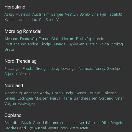
Hordaland
Askøy
Austevoll
Austrheim
Bergen
Nesttun
Bømlo
Etne
Fjell
Isdalstø
Kvinnherad
Lindås
Os
Stord
Voss
Møre og Romsdal
Ålesund
Fosnavåg
Fræna
Giske
Haram
Brattvåg
Hareid
Kristiansund
Molde
Skodje
Sunndal
Sykkylven
Ulstein
Volda
Ørskog
Ørsta
Nord-Trøndelag
Flatanger
Frosta
Grong
Inderøy
Levanger
Namsos
Nærøy
Steinkjer
Stjørdal
Verdal
Nordland
Alstahaug
Andenes
Andøy
Bardu
Bodø
Evenes
Fauske
Flakstad
Leknes
Lødingen
Mosjøen
Narvik
Rana
Sandnessjøen
Sortland
Vefsn
Vågan
Vestvågøy
Oppland
Brandbu
Gjøvik
Gran
Lillehammer
Lunner
Nord-Aurdal
Otta
Ringebu
Søndre Land
Sør-Aurdal
Vestre Toten
Østre Toten