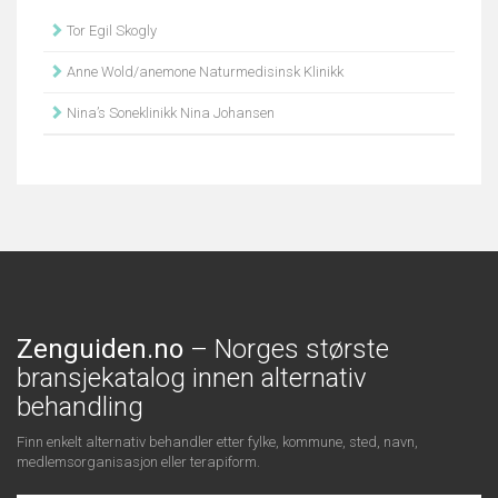
Tor Egil Skogly
Anne Wold/anemone Naturmedisinsk Klinikk
Nina’s Soneklinikk Nina Johansen
Zenguiden.no
– Norges største
bransjekatalog innen alternativ
behandling
Finn enkelt alternativ behandler etter fylke, kommune, sted, navn,
medlemsorganisasjon eller terapiform.