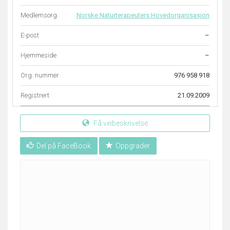
Medlemsorg.
Norske Naturterapeuters Hovedorganisasjon
E-post
–
Hjemmeside
–
Org. nummer
976 958 918
Registrert
21.09.2009
Få veibeskrivelse
Del på FaceBook
Oppgrader