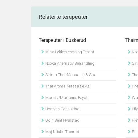
Relaterte terapeuter
Terapeuter i Buskerud
Thaim
Mina Løkken Yoga og Terapi
Noo
Nooka Alternativ Behandling
Sir
Sirima Thai-Massasje & Spa
Tha
Thai Aroma Massasje As
Phe
Mana v/Marianne Feydt
Wan
Hogseth Consulting
Lily
Odin Bent Hvalstad
Pkn
Maj Kristin Tronrud
Phaiw