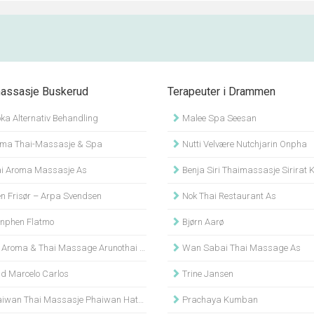
assasje Buskerud
Terapeuter i Drammen
ka Alternativ Behandling
Malee Spa Seesan
ima Thai-Massasje & Spa
Nutti Velvære Nutchjarin Onpha
i Aroma Massasje As
Benja Siri Thaimassasje Sirirat Kongthong 
n Frisør – Arpa Svendsen
Nok Thai Restaurant As
phen Flatmo
Bjørn Aarø
 Aroma & Thai Massage Arunothai Iamram
Wan Sabai Thai Massage As
d Marcelo Carlos
Trine Jansen
an Thai Massasje Phaiwan Hatsajan Gustafsson
Prachaya Kumban