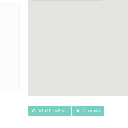
Del på FaceBook
Oppgrader