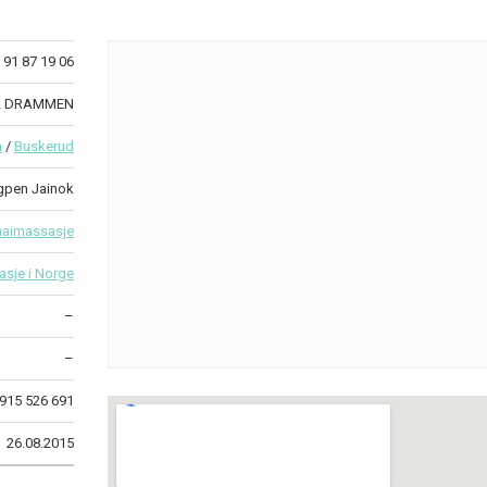
91 87 19 06
012 DRAMMEN
n
/
Buskerud
gpen Jainok
haimassasje
asje i Norge
–
–
915 526 691
26.08.2015