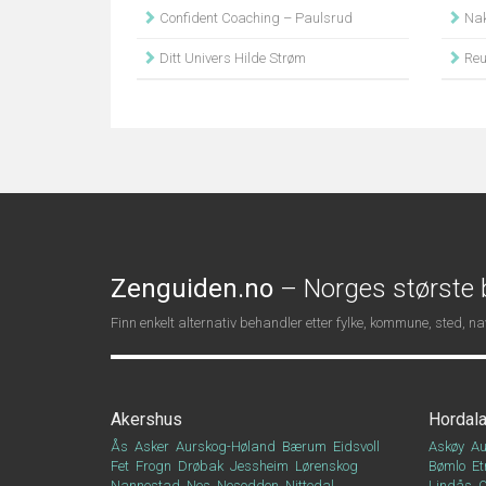
Confident Coaching – Paulsrud
Nakh
Ditt Univers Hilde Strøm
Reua
Zenguiden.no
– Norges største b
Finn enkelt alternativ behandler etter fylke, kommune, sted, 
Akershus
Hordal
Ås
Asker
Aurskog-Høland
Bærum
Eidsvoll
Askøy
Au
Fet
Frogn
Drøbak
Jessheim
Lørenskog
Bømlo
Et
Nannestad
Nes
Nesodden
Nittedal
Lindås