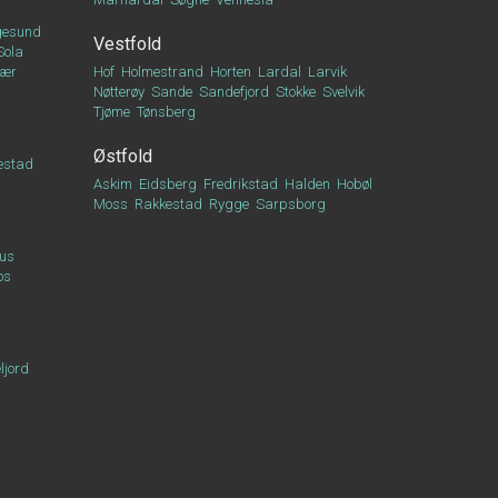
esund
Vestfold
Sola
vær
Hof
Holmestrand
Horten
Lardal
Larvik
Nøtterøy
Sande
Sandefjord
Stokke
Svelvik
Tjøme
Tønsberg
Østfold
estad
Askim
Eidsberg
Fredrikstad
Halden
Hobøl
Moss
Rakkestad
Rygge
Sarpsborg
us
os
ljord