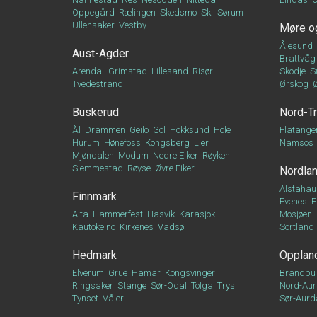
Oppegård
Rælingen
Skedsmo
Ski
Sørum
Ullensaker
Vestby
Møre o
Ålesund
Aust-Agder
Brattvåg
Arendal
Grimstad
Lillesand
Risør
Skodje
S
Tvedestrand
Ørskog
Buskerud
Nord-T
Ål
Drammen
Geilo
Gol
Hokksund
Hole
Flatange
Hurum
Hønefoss
Kongsberg
Lier
Namsos
Mjøndalen
Modum
Nedre Eiker
Røyken
Slemmestad
Røyse
Øvre Eiker
Nordla
Alstahau
Finnmark
Evenes
F
Alta
Hammerfest
Hasvik
Karasjok
Mosjøen
Kautokeino
Kirkenes
Vadsø
Sortland
Hedmark
Opplan
Elverum
Grue
Hamar
Kongsvinger
Brandbu
Ringsaker
Stange
Sør-Odal
Tolga
Trysil
Nord-Aur
Tynset
Våler
Sør-Aurd