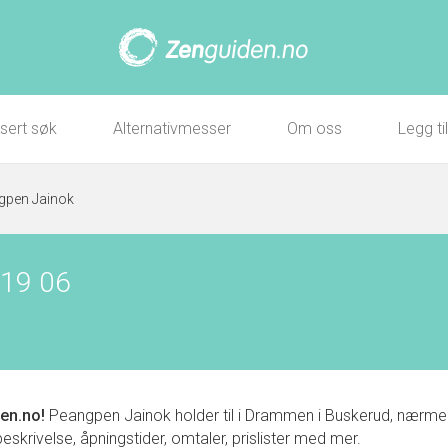
sert søk
Alternativmesser
Om oss
Legg ti
gpen Jainok
 19 06
en.no!
Peangpen Jainok holder til i Drammen i Buskerud, nærm
skrivelse, åpningstider, omtaler, prislister med mer.