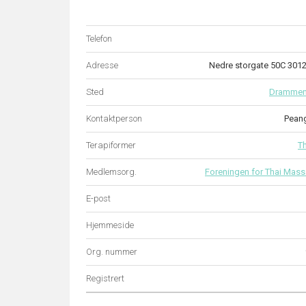
Telefon
Adresse
Nedre storgate 50C 3
Sted
Dramme
Kontaktperson
Pean
Terapiformer
T
Medlemsorg.
Foreningen for Thai Mass
E-post
Hjemmeside
Org. nummer
Registrert