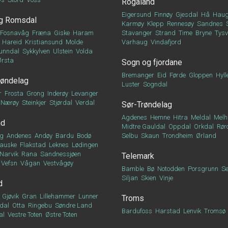
Rogaland
Eigersund
Finnøy
Gjesdal
Hå
Haug
g Romsdal
Karmøy
Klepp
Rennesøy
Sandnes
Fosnavåg
Fræna
Giske
Haram
Stavanger
Strand
Time
Bryne
Tys
Hareid
Kristiansund
Molde
Varhaug
Vindafjord
unndal
Sykkylven
Ulstein
Volda
Ørsta
Sogn og fjordane
Bremanger
Eid
Førde
Gloppen
Hyll
røndelag
Luster
Sogndal
r
Frosta
Grong
Inderøy
Levanger
Nærøy
Steinkjer
Stjørdal
Verdal
Sør-Trøndelag
Agdenes
Hemne
Hitra
Meldal
Melh
nd
Midtre Gauldal
Oppdal
Orkdal
Rør
g
Andenes
Andøy
Bardu
Bodø
Selbu
Skaun
Trondheim
Ørland
auske
Flakstad
Leknes
Lødingen
Narvik
Rana
Sandnessjøen
Telemark
Vefsn
Vågan
Vestvågøy
Bamble
Bø
Notodden
Porsgrunn
Se
Siljan
Skien
Vinje
d
Gjøvik
Gran
Lillehammer
Lunner
Troms
dal
Otta
Ringebu
Søndre Land
Bardufoss
Harstad
Lenvik
Tromsø
al
Vestre Toten
Østre Toten