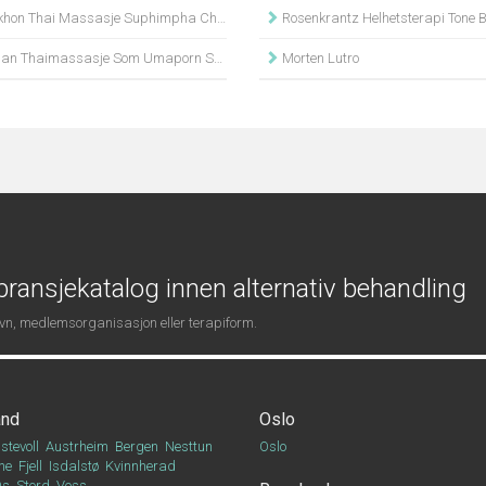
on Thai Massasje Suphimpha Chanakan
Rosenkrantz Helhetsterapi Tone Blackst
n Thaimassasje Som Umaporn Srithong
Morten Lutro
ransjekatalog innen alternativ behandling
navn, medlemsorganisasjon eller terapiform.
and
Oslo
stevoll
Austrheim
Bergen
Nesttun
Oslo
ne
Fjell
Isdalstø
Kvinnherad
Os
Stord
Voss