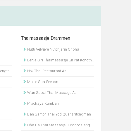
Thaimassasje Drammen
Nutti Velvære Nutchjarin Onpha
Benja Siri Thaimassasje Sirirat Kongthong Bjertnes
Bjertnes
Nok Thai Restaurant As
Malee Spa Seesan
Wan Sabai Thai Massage As
Prachaya Kumban
Ban Samon Thai Yod Quansritongman
Cha Ba Thai Massasje Bunchoo Sangngam