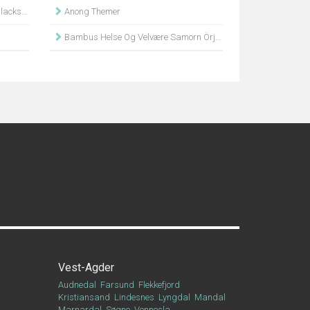
ad Kvam
Anong Themer
Bambus Helse Og Velvære Samorn Örjangård
Vest-Agder
Audnedal
Farsund
Flekkefjord
Kristiansand
Lindesnes
Lyngdal
Mandal
Marnardal
Søgne
Vennesla