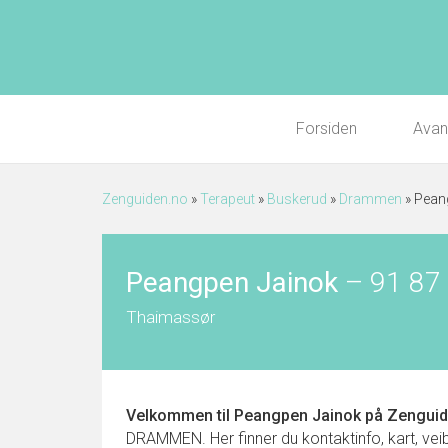
Forsiden
Avan
Zenguiden.no
»
Terapeut
»
Buskerud
»
Drammen
»
Pean
Peangpen Jainok
–
91 87
Thaimassør
Velkommen til
Peangpen Jainok
på Zenguid
DRAMMEN. Her finner du kontaktinfo, kart, veibe