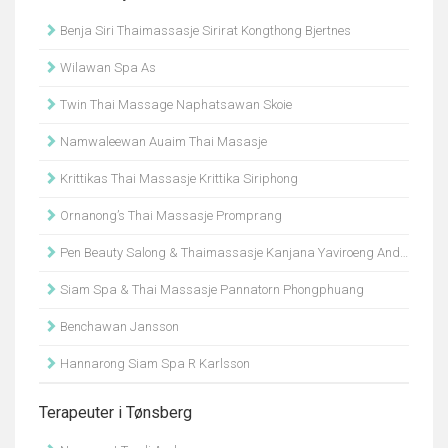
Benja Siri Thaimassasje Sirirat Kongthong Bjertnes
Wilawan Spa As
Twin Thai Massage Naphatsawan Skoie
Namwaleewan Auaim Thai Masasje
Krittikas Thai Massasje Krittika Siriphong
Ornanong’s Thai Massasje Promprang
Pen Beauty Salong & Thaimassasje Kanjana Yaviroeng Andersen
Siam Spa & Thai Massasje Pannatorn Phongphuang
Benchawan Jansson
Hannarong Siam Spa R Karlsson
Terapeuter i Tønsberg