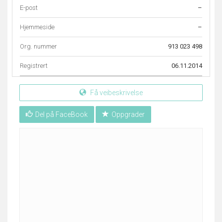
E-post
–
Hjemmeside
–
Org. nummer
913 023 498
Registrert
06.11.2014
Få veibeskrivelse
Del på FaceBook
Oppgrader