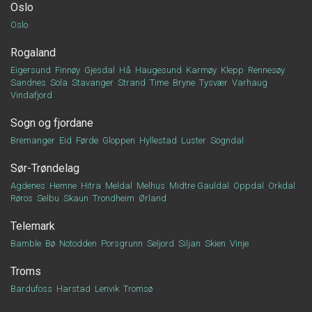
Oslo
Oslo
Rogaland
Eigersund
Finnøy
Gjesdal
Hå
Haugesund
Karmøy
Klepp
Rennesøy
Sandnes
Sola
Stavanger
Strand
Time
Bryne
Tysvær
Varhaug
Vindafjord
Sogn og fjordane
Bremanger
Eid
Førde
Gloppen
Hyllestad
Luster
Sogndal
Sør-Trøndelag
Agdenes
Hemne
Hitra
Meldal
Melhus
Midtre Gauldal
Oppdal
Orkdal
Røros
Selbu
Skaun
Trondheim
Ørland
Telemark
Bamble
Bø
Notodden
Porsgrunn
Seljord
Siljan
Skien
Vinje
Troms
Bardufoss
Harstad
Lenvik
Tromsø