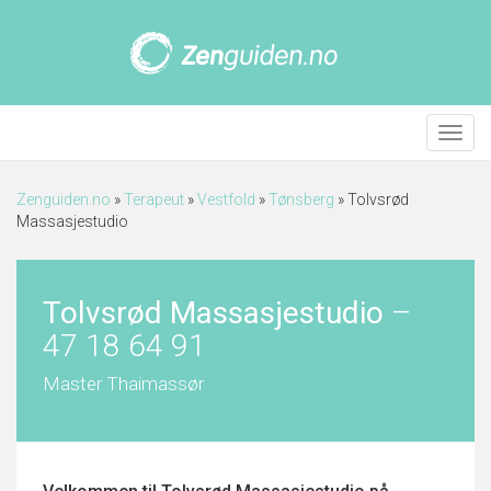
Meny
Zenguiden.no
»
Terapeut
»
Vestfold
»
Tønsberg
»
Tolvsrød
Massasjestudio
Tolvsrød Massasjestudio
–
47 18 64 91
Master Thaimassør