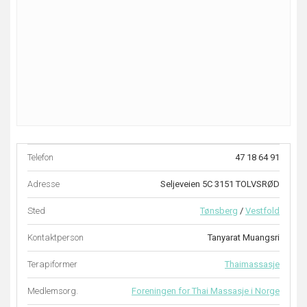
Telefon
47 18 64 91
Adresse
Seljeveien 5C 3151 TOLVSRØD
Sted
Tønsberg
/
Vestfold
Kontaktperson
Tanyarat Muangsri
Terapiformer
Thaimassasje
Medlemsorg.
Foreningen for Thai Massasje i Norge