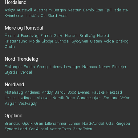
Hordaland
Askøy
Austevoll
Austrheim
Bergen
Nesttun
Bømlo
Etne
Fjell
Isdalstø
Kvinnherad
Lindås
Os
Stord
Voss
Møre og Romsdal
Ålesund
Fosnavåg
Fræna
Giske
Haram
Brattvåg
Hareid
Kristiansund
Molde
Skodje
Sunndal
Sykkylven
Ulstein
Volda
Ørskog
Ørsta
Nord-Trøndelag
Flatanger
Frosta
Grong
Inderøy
Levanger
Namsos
Nærøy
Steinkjer
Stjørdal
Verdal
Nordland
Alstahaug
Andenes
Andøy
Bardu
Bodø
Evenes
Fauske
Flakstad
Leknes
Lødingen
Mosjøen
Narvik
Rana
Sandnessjøen
Sortland
Vefsn
Vågan
Vestvågøy
Oppland
Brandbu
Gjøvik
Gran
Lillehammer
Lunner
Nord-Aurdal
Otta
Ringebu
Søndre Land
Sør-Aurdal
Vestre Toten
Østre Toten