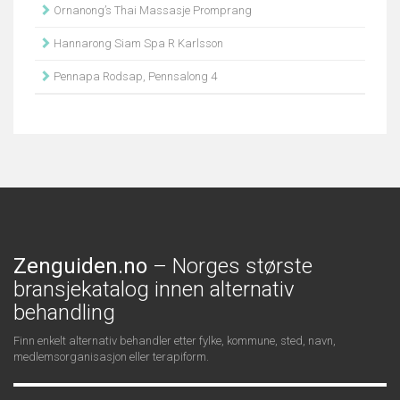
Ornanong’s Thai Massasje Promprang
Hannarong Siam Spa R Karlsson
Pennapa Rodsap, Pennsalong 4
Zenguiden.no
– Norges største
bransjekatalog innen alternativ
behandling
Finn enkelt alternativ behandler etter fylke, kommune, sted, navn,
medlemsorganisasjon eller terapiform.