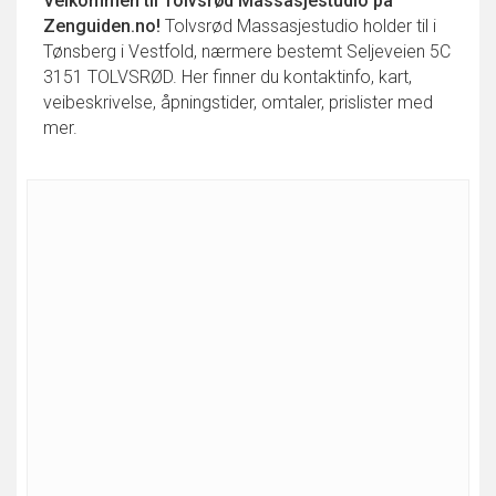
Velkommen til
Tolvsrød Massasjestudio
på
Zenguiden.no!
Tolvsrød Massasjestudio holder til i
Tønsberg i Vestfold, nærmere bestemt Seljeveien 5C
3151 TOLVSRØD. Her finner du kontaktinfo, kart,
veibeskrivelse, åpningstider, omtaler, prislister med
mer.