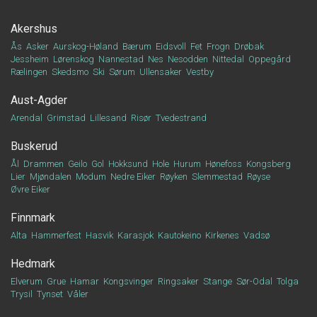
Akershus
Ås
Asker
Aurskog-Høland
Bærum
Eidsvoll
Fet
Frogn
Drøbak
Jessheim
Lørenskog
Nannestad
Nes
Nesodden
Nittedal
Oppegård
Rælingen
Skedsmo
Ski
Sørum
Ullensaker
Vestby
Aust-Agder
Arendal
Grimstad
Lillesand
Risør
Tvedestrand
Buskerud
Ål
Drammen
Geilo
Gol
Hokksund
Hole
Hurum
Hønefoss
Kongsberg
Lier
Mjøndalen
Modum
Nedre Eiker
Røyken
Slemmestad
Røyse
Øvre Eiker
Finnmark
Alta
Hammerfest
Hasvik
Karasjok
Kautokeino
Kirkenes
Vadsø
Hedmark
Elverum
Grue
Hamar
Kongsvinger
Ringsaker
Stange
Sør-Odal
Tolga
Trysil
Tynset
Våler