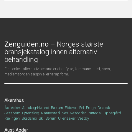
Zenguiden.no
– Norges største
bransjekatalog innen alternativ
behandling
Finn enkelt alternativ behandler etter fylke, kommune, sted, navn,
medlemsorganisasjon eller terapiform.
Akershus
Ås
Asker
Aurskog-Høland
Bærum
Eidsvoll
Fet
Frogn
Drøbak
Jessheim
Lørenskog
Nannestad
Nes
Nesodden
Nittedal
Oppegård
Rælingen
Skedsmo
Ski
Sørum
Ullensaker
Vestby
Aust-Agder