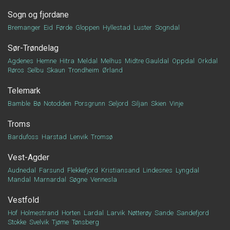
Sogn og fjordane
Bremanger
Eid
Førde
Gloppen
Hyllestad
Luster
Sogndal
Sør-Trøndelag
Agdenes
Hemne
Hitra
Meldal
Melhus
Midtre Gauldal
Oppdal
Orkdal
Røros
Selbu
Skaun
Trondheim
Ørland
Telemark
Bamble
Bø
Notodden
Porsgrunn
Seljord
Siljan
Skien
Vinje
Troms
Bardufoss
Harstad
Lenvik
Tromsø
Vest-Agder
Audnedal
Farsund
Flekkefjord
Kristiansand
Lindesnes
Lyngdal
Mandal
Marnardal
Søgne
Vennesla
Vestfold
Hof
Holmestrand
Horten
Lardal
Larvik
Nøtterøy
Sande
Sandefjord
Stokke
Svelvik
Tjøme
Tønsberg