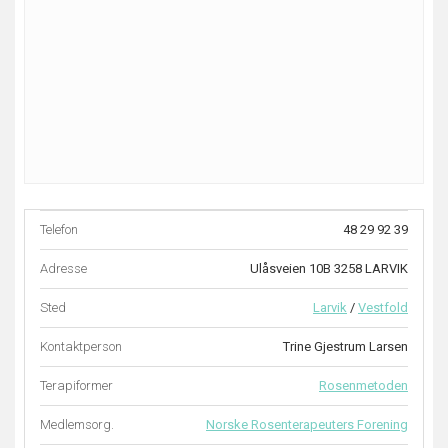
Telefon
48 29 92 39
Adresse
Ulåsveien 10B 3258 LARVIK
Sted
Larvik
/
Vestfold
Kontaktperson
Trine Gjestrum Larsen
Terapiformer
Rosenmetoden
Medlemsorg.
Norske Rosenterapeuters Forening