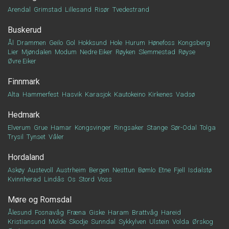
Arendal
Grimstad
Lillesand
Risør
Tvedestrand
Buskerud
Ål
Drammen
Geilo
Gol
Hokksund
Hole
Hurum
Hønefoss
Kongsberg
Lier
Mjøndalen
Modum
Nedre Eiker
Røyken
Slemmestad
Røyse
Øvre Eiker
Finnmark
Alta
Hammerfest
Hasvik
Karasjok
Kautokeino
Kirkenes
Vadsø
Hedmark
Elverum
Grue
Hamar
Kongsvinger
Ringsaker
Stange
Sør-Odal
Tolga
Trysil
Tynset
Våler
Hordaland
Askøy
Austevoll
Austrheim
Bergen
Nesttun
Bømlo
Etne
Fjell
Isdalstø
Kvinnherad
Lindås
Os
Stord
Voss
Møre og Romsdal
Ålesund
Fosnavåg
Fræna
Giske
Haram
Brattvåg
Hareid
Kristiansund
Molde
Skodje
Sunndal
Sykkylven
Ulstein
Volda
Ørskog