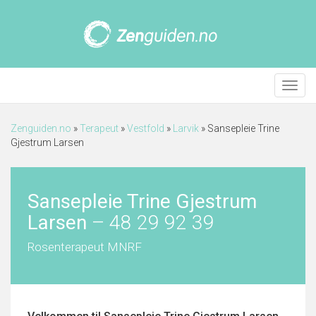
Meny
Zenguiden.no
»
Terapeut
»
Vestfold
»
Larvik
»
Sansepleie Trine
Gjestrum Larsen
Sansepleie Trine Gjestrum
Larsen
–
48 29 92 39
Rosenterapeut MNRF