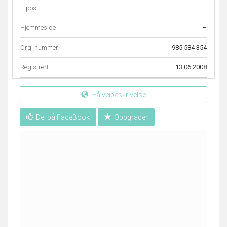
E-post
–
Hjemmeside
–
Org. nummer
985 584 354
Registrert
13.06.2008
Få veibeskrivelse
Del på FaceBook
Oppgrader