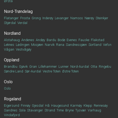
Ørsta
Nord-Trøndelag
Flatanger
Frosta
Grong
Inderøy
Levanger
Namsos
Nærøy
Steinkjer
Stjørdal
Verdal
Nordland
Alstahaug
Andenes
Andøy
Bardu
Bodø
Evenes
Fauske
Flakstad
Leknes
Lødingen
Mosjøen
Narvik
Rana
Sandnessjøen
Sortland
Vefsn
Vågan
Vestvågøy
Oppland
Brandbu
Gjøvik
Gran
Lillehammer
Lunner
Nord-Aurdal
Otta
Ringebu
Søndre Land
Sør-Aurdal
Vestre Toten
Østre Toten
Oslo
Oslo
Rogaland
Eigersund
Finnøy
Gjesdal
Hå
Haugesund
Karmøy
Klepp
Rennesøy
Sandnes
Sola
Stavanger
Strand
Time
Bryne
Tysvær
Varhaug
Vindafjord