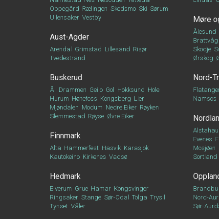
Oppegård
Rælingen
Skedsmo
Ski
Sørum
Ullensaker
Vestby
Møre o
Ålesund
Aust-Agder
Brattvåg
Arendal
Grimstad
Lillesand
Risør
Skodje
S
Tvedestrand
Ørskog
Buskerud
Nord-T
Ål
Drammen
Geilo
Gol
Hokksund
Hole
Flatange
Hurum
Hønefoss
Kongsberg
Lier
Namsos
Mjøndalen
Modum
Nedre Eiker
Røyken
Slemmestad
Røyse
Øvre Eiker
Nordla
Alstahau
Finnmark
Evenes
F
Alta
Hammerfest
Hasvik
Karasjok
Mosjøen
Kautokeino
Kirkenes
Vadsø
Sortland
Hedmark
Opplan
Elverum
Grue
Hamar
Kongsvinger
Brandbu
Ringsaker
Stange
Sør-Odal
Tolga
Trysil
Nord-Aur
Tynset
Våler
Sør-Aurd