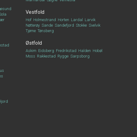
esund
Vestfold
Sola
vær
Hof
Holmestrand
Horten
Lardal
Larvik
Nøtterøy
Sande
Sandefjord
Stokke
Svelvik
Tjøme
Tønsberg
Østfold
estad
Askim
Eidsberg
Fredrikstad
Halden
Hobøl
Moss
Rakkestad
Rygge
Sarpsborg
us
os
ljord