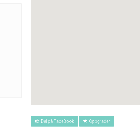
Del på FaceBook
Oppgrader