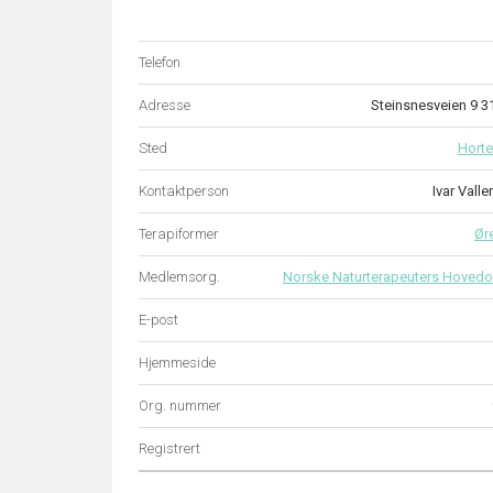
Telefon
Adresse
Steinsnesveien 9 
Sted
Hort
Kontaktperson
Ivar Vall
Terapiformer
Ør
Medlemsorg.
Norske Naturterapeuters Hovedo
E-post
Hjemmeside
Org. nummer
Registrert