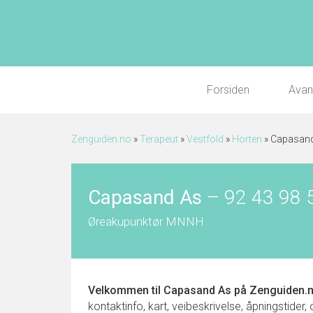
Forsiden
Avan
Zenguiden.no
»
Terapeut
»
Vestfold
»
Horten
»
Capasan
Capasand As
–
92 43 98 
Øreakupunktør MNNH
Velkommen til
Capasand As
på Zenguiden.n
kontaktinfo, kart, veibeskrivelse, åpningstider,