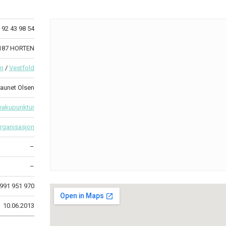
92 43 98 54
3187 HORTEN
en
/
Vestfold
eraunet Olsen
eakupunktur
rganisasjon
–
–
991 951 970
10.06.2013