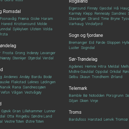
Rogaland
Eigersund
Finnøy
Gjesdal
Hå
Haug
g Romsdal
Karmøy
Klepp
Rennesøy
Sandnes
Fosnavåg
Fræna
Giske
Haram
Stavanger
Strand
Time
Bryne
Tys
Hareid
Kristiansund
Molde
Varhaug
Vindafjord
unndal
Sykkylven
Ulstein
Volda
Ørsta
Sogn og fjordane
Bremanger
Eid
Førde
Gloppen
Hyll
røndelag
Luster
Sogndal
r
Frosta
Grong
Inderøy
Levanger
Nærøy
Steinkjer
Stjørdal
Verdal
Sør-Trøndelag
Agdenes
Hemne
Hitra
Meldal
Melh
nd
Midtre Gauldal
Oppdal
Orkdal
Rør
g
Andenes
Andøy
Bardu
Bodø
Selbu
Skaun
Trondheim
Ørland
auske
Flakstad
Leknes
Lødingen
Narvik
Rana
Sandnessjøen
Telemark
Vefsn
Vågan
Vestvågøy
Bamble
Bø
Notodden
Porsgrunn
Se
Siljan
Skien
Vinje
d
Gjøvik
Gran
Lillehammer
Lunner
Troms
dal
Otta
Ringebu
Søndre Land
Bardufoss
Harstad
Lenvik
Tromsø
al
Vestre Toten
Østre Toten