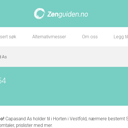
sert søk
Alternativmesser
Om oss
Legg ti
d As
54
o!
Capasand As holder til i Horten i Vestfold, nærmere bestemt 
 omtaler, prislister med mer.