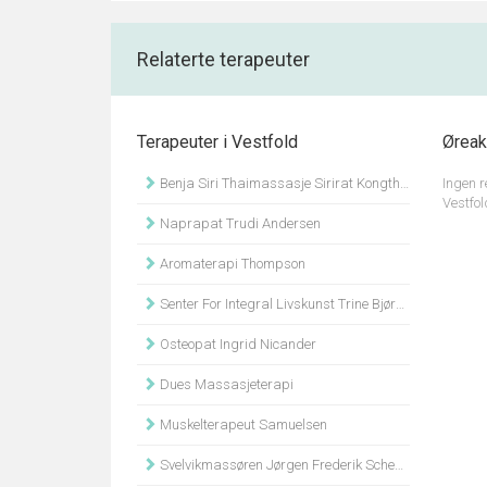
Relaterte terapeuter
Terapeuter i Vestfold
Øreak
Benja Siri Thaimassasje Sirirat Kongthong Bjertnes
Ingen r
Vestfol
Naprapat Trudi Andersen
Aromaterapi Thompson
Senter For Integral Livskunst Trine Bjørgan Høiberg
Osteopat Ingrid Nicander
Dues Massasjeterapi
Muskelterapeut Samuelsen
Svelvikmassøren Jørgen Frederik Scheel Haarstad