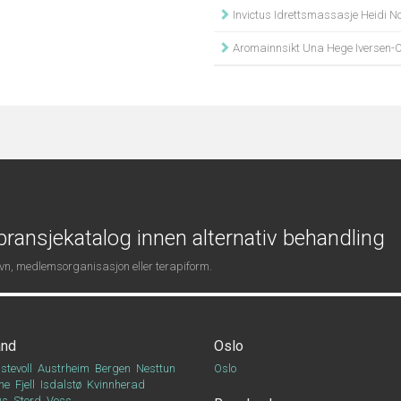
Invictus Idrettsmassasje Heidi No
Aromainnsikt Una Hege Iversen-O
ransjekatalog innen alternativ behandling
navn, medlemsorganisasjon eller terapiform.
and
Oslo
stevoll
Austrheim
Bergen
Nesttun
Oslo
ne
Fjell
Isdalstø
Kvinnherad
Os
Stord
Voss