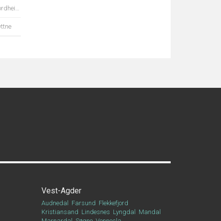
rdheim
ttne
Vest-Agder
Audnedal
Farsund
Flekkefjord
Kristiansand
Lindesnes
Lyngdal
Mandal
Marnardal
Søgne
Vennesla