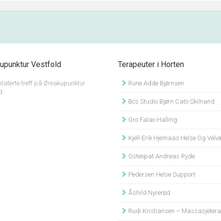
upunktur Vestfold
Terapeuter i Horten
elaterte treff på Øreakupunktur
Rune Adde Bjørnsen
d
Bcs Studio Bjørn Cato Skilnand
Gro Falao Halling
Kjell-Erik Hjemaas Helse Og Velv
Osteopat Andreas Ryde
Pedersen Helse Support
Åshild Nyrerød
Rudi Kristiansen – Massasjeterapi, Livsstil Og