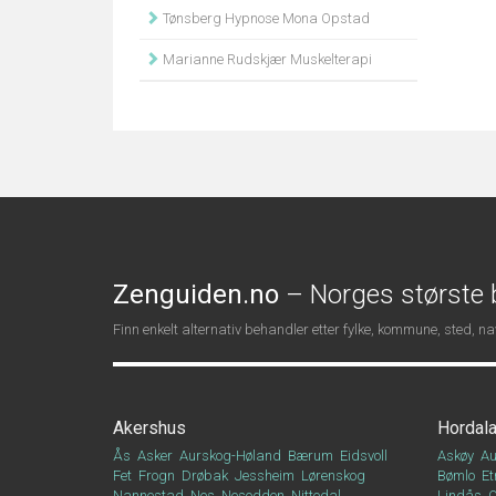
Tønsberg Hypnose Mona Opstad
Marianne Rudskjær Muskelterapi
Zenguiden.no
– Norges største b
Finn enkelt alternativ behandler etter fylke, kommune, sted, 
Akershus
Hordal
Ås
Asker
Aurskog-Høland
Bærum
Eidsvoll
Askøy
Au
Fet
Frogn
Drøbak
Jessheim
Lørenskog
Bømlo
Et
Nannestad
Nes
Nesodden
Nittedal
Lindås