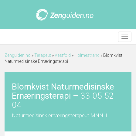
Meny
Zenguiden.no
»
Terapeut
»
Vestfold
»
Holmestrand
»
Blomkvist
Naturmedisinske Ernæringsterapi
Blomkvist Naturmedisinske
Ernæringsterapi
–
33 05 52
04
Naturmedisinsk ernæringsterapeut MNNH