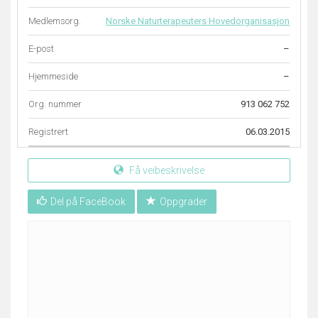
Medlemsorg.
Norske Naturterapeuters Hovedorganisasjon
E-post
–
Hjemmeside
–
Org. nummer
913 062 752
Registrert
06.03.2015
Få veibeskrivelse
Del på FaceBook
Oppgrader