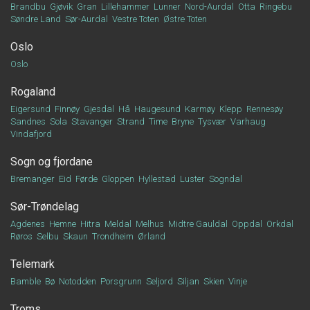
Brandbu
Gjøvik
Gran
Lillehammer
Lunner
Nord-Aurdal
Otta
Ringebu
Søndre Land
Sør-Aurdal
Vestre Toten
Østre Toten
Oslo
Oslo
Rogaland
Eigersund
Finnøy
Gjesdal
Hå
Haugesund
Karmøy
Klepp
Rennesøy
Sandnes
Sola
Stavanger
Strand
Time
Bryne
Tysvær
Varhaug
Vindafjord
Sogn og fjordane
Bremanger
Eid
Førde
Gloppen
Hyllestad
Luster
Sogndal
Sør-Trøndelag
Agdenes
Hemne
Hitra
Meldal
Melhus
Midtre Gauldal
Oppdal
Orkdal
Røros
Selbu
Skaun
Trondheim
Ørland
Telemark
Bamble
Bø
Notodden
Porsgrunn
Seljord
Siljan
Skien
Vinje
Troms