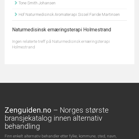
Tone Smith Johansen
Hof Naturmedisinsk Aromaterapi Sissel Faride Martinsen
Naturmedisinsk ernæringsterapi Holmestrand
Ingen relaterte treff på Naturmedisinsk ernæringsterapi
Holmestrand
Zenguiden.no
– Norges største
bransjekatalog innen alternativ
behandling
Finn enkelt alternativ behandler etter fylke, kommune, sted, navn,