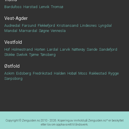
Bardufoss
Harstad
Lenvik
Tromsø
Vest-Agder
Audnedal
Farsund
Flekkefjord
Kristiansand
Lindesnes
Lyngdal
Mandal
Marnardal
Søgne
Vennesla
Vestfold
Hof
Holmestrand
Horten
Lardal
Larvik
Nøtterøy
Sande
Sandefjord
Stokke
Svelvik
Tjøme
Tønsberg
Østfold
Askim
Eidsberg
Fredrikstad
Halden
Hobøl
Moss
Rakkestad
Rygge
Sarpsborg
Copyright © Zenguiden.no 2010 - 2026. Kopering av innhold på
Zenguiden.no™
er beskyttet
etter lov om opphavsrett til åndsverk.