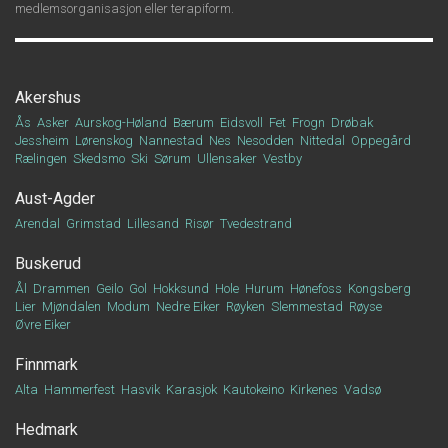
medlemsorganisasjon eller terapiform.
Akershus
Ås
Asker
Aurskog-Høland
Bærum
Eidsvoll
Fet
Frogn
Drøbak
Jessheim
Lørenskog
Nannestad
Nes
Nesodden
Nittedal
Oppegård
Rælingen
Skedsmo
Ski
Sørum
Ullensaker
Vestby
Aust-Agder
Arendal
Grimstad
Lillesand
Risør
Tvedestrand
Buskerud
Ål
Drammen
Geilo
Gol
Hokksund
Hole
Hurum
Hønefoss
Kongsberg
Lier
Mjøndalen
Modum
Nedre Eiker
Røyken
Slemmestad
Røyse
Øvre Eiker
Finnmark
Alta
Hammerfest
Hasvik
Karasjok
Kautokeino
Kirkenes
Vadsø
Hedmark