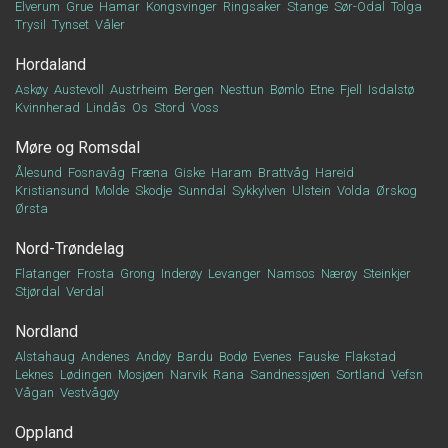
Elverum
Grue
Hamar
Kongsvinger
Ringsaker
Stange
Sør-Odal
Tolga
Trysil
Tynset
Våler
Hordaland
Askøy
Austevoll
Austrheim
Bergen
Nesttun
Bømlo
Etne
Fjell
Isdalstø
Kvinnherad
Lindås
Os
Stord
Voss
Møre og Romsdal
Ålesund
Fosnavåg
Fræna
Giske
Haram
Brattvåg
Hareid
Kristiansund
Molde
Skodje
Sunndal
Sykkylven
Ulstein
Volda
Ørskog
Ørsta
Nord-Trøndelag
Flatanger
Frosta
Grong
Inderøy
Levanger
Namsos
Nærøy
Steinkjer
Stjørdal
Verdal
Nordland
Alstahaug
Andenes
Andøy
Bardu
Bodø
Evenes
Fauske
Flakstad
Leknes
Lødingen
Mosjøen
Narvik
Rana
Sandnessjøen
Sortland
Vefsn
Vågan
Vestvågøy
Oppland