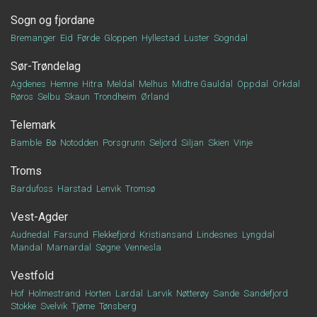
Sogn og fjordane
Bremanger
Eid
Førde
Gloppen
Hyllestad
Luster
Sogndal
Sør-Trøndelag
Agdenes
Hemne
Hitra
Meldal
Melhus
Midtre Gauldal
Oppdal
Orkdal
Røros
Selbu
Skaun
Trondheim
Ørland
Telemark
Bamble
Bø
Notodden
Porsgrunn
Seljord
Siljan
Skien
Vinje
Troms
Bardufoss
Harstad
Lenvik
Tromsø
Vest-Agder
Audnedal
Farsund
Flekkefjord
Kristiansand
Lindesnes
Lyngdal
Mandal
Marnardal
Søgne
Vennesla
Vestfold
Hof
Holmestrand
Horten
Lardal
Larvik
Nøtterøy
Sande
Sandefjord
Stokke
Svelvik
Tjøme
Tønsberg