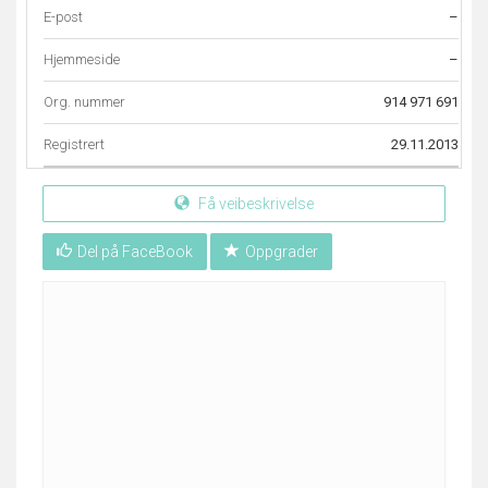
E-post
–
Hjemmeside
–
Org. nummer
914 971 691
Registrert
29.11.2013
Få veibeskrivelse
Del på FaceBook
Oppgrader