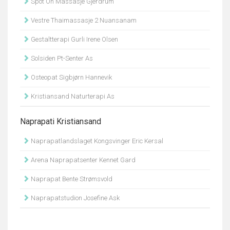
Spot On Massasje Gjerdrum
Vestre Thaimassasje 2 Nuansanam
Gestaltterapi Gurli Irene Olsen
Solsiden Pt-Senter As
Osteopat Sigbjørn Hannevik
Kristiansand Naturterapi As
Naprapati Kristiansand
Naprapatlandslaget Kongsvinger Eric Kersal
Arena Naprapatsenter Kennet Gard
Naprapat Bente Strømsvold
Naprapatstudion Josefine Ask