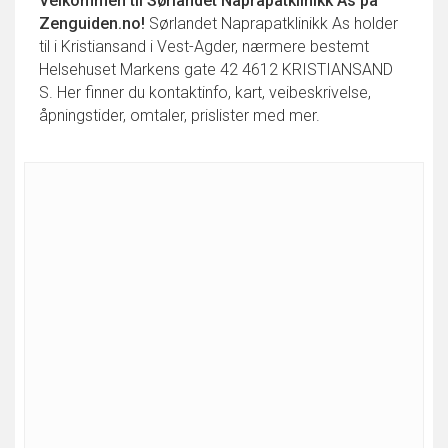
Velkommen til
Sørlandet Naprapatklinikk As
på
Zenguiden.no!
Sørlandet Naprapatklinikk As holder
til i Kristiansand i Vest-Agder, nærmere bestemt
Helsehuset Markens gate 42 4612 KRISTIANSAND
S. Her finner du kontaktinfo, kart, veibeskrivelse,
åpningstider, omtaler, prislister med mer.