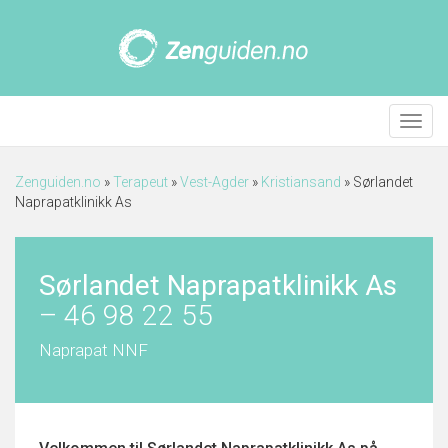
Meny
Zenguiden.no
»
Terapeut
»
Vest-Agder
»
Kristiansand
»
Sørlandet
Naprapatklinikk As
Sørlandet Naprapatklinikk As
–
46 98 22 55
Naprapat NNF