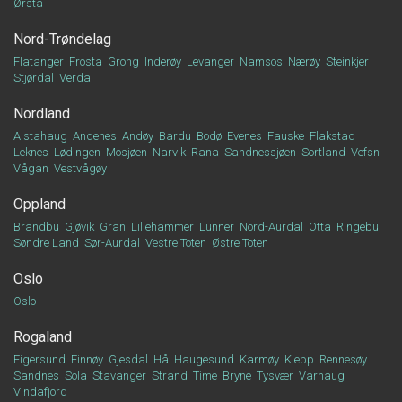
Ørsta
Nord-Trøndelag
Flatanger
Frosta
Grong
Inderøy
Levanger
Namsos
Nærøy
Steinkjer
Stjørdal
Verdal
Nordland
Alstahaug
Andenes
Andøy
Bardu
Bodø
Evenes
Fauske
Flakstad
Leknes
Lødingen
Mosjøen
Narvik
Rana
Sandnessjøen
Sortland
Vefsn
Vågan
Vestvågøy
Oppland
Brandbu
Gjøvik
Gran
Lillehammer
Lunner
Nord-Aurdal
Otta
Ringebu
Søndre Land
Sør-Aurdal
Vestre Toten
Østre Toten
Oslo
Oslo
Rogaland
Eigersund
Finnøy
Gjesdal
Hå
Haugesund
Karmøy
Klepp
Rennesøy
Sandnes
Sola
Stavanger
Strand
Time
Bryne
Tysvær
Varhaug
Vindafjord