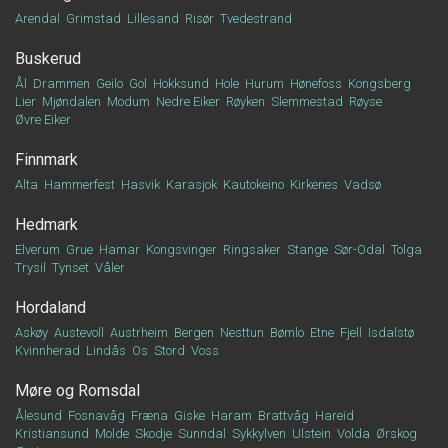
Arendal
Grimstad
Lillesand
Risør
Tvedestrand
Buskerud
Ål
Drammen
Geilo
Gol
Hokksund
Hole
Hurum
Hønefoss
Kongsberg
Lier
Mjøndalen
Modum
Nedre Eiker
Røyken
Slemmestad
Røyse
Øvre Eiker
Finnmark
Alta
Hammerfest
Hasvik
Karasjok
Kautokeino
Kirkenes
Vadsø
Hedmark
Elverum
Grue
Hamar
Kongsvinger
Ringsaker
Stange
Sør-Odal
Tolga
Trysil
Tynset
Våler
Hordaland
Askøy
Austevoll
Austrheim
Bergen
Nesttun
Bømlo
Etne
Fjell
Isdalstø
Kvinnherad
Lindås
Os
Stord
Voss
Møre og Romsdal
Ålesund
Fosnavåg
Fræna
Giske
Haram
Brattvåg
Hareid
Kristiansund
Molde
Skodje
Sunndal
Sykkylven
Ulstein
Volda
Ørskog