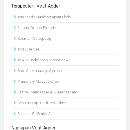
Terapeuter i Vest-Agder
Toni Tando Muskelterapeut Lledo
Biosone Ragna Birkholz
Stremair Osteopathy
Tove Lise Ose
Tawan Bodycare & Massage As
Spot On Massasje Gjerdrum
Planansky Massasje/reiki
Vestre Thaimassasje 2 Nuansanam
Gestaltterapi Gurli Irene Olsen
Solsiden Pt-Senter As
Naprapati Vest-Agder