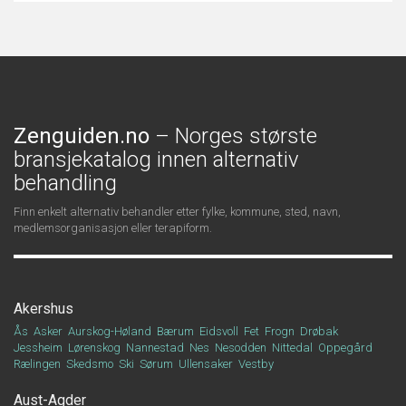
Zenguiden.no
– Norges største
bransjekatalog innen alternativ
behandling
Finn enkelt alternativ behandler etter fylke, kommune, sted, navn,
medlemsorganisasjon eller terapiform.
Akershus
Ås
Asker
Aurskog-Høland
Bærum
Eidsvoll
Fet
Frogn
Drøbak
Jessheim
Lørenskog
Nannestad
Nes
Nesodden
Nittedal
Oppegård
Rælingen
Skedsmo
Ski
Sørum
Ullensaker
Vestby
Aust-Agder