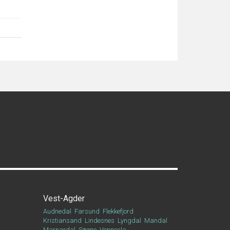
Vest-Agder
Audnedal
Farsund
Flekkefjord
Kristiansand
Lindesnes
Lyngdal
Mandal
Marnardal
Søgne
Vennesla