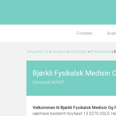
Forsiden
Avan
Zenguiden.no
»
Terapeut
»
Vest-Agder
»
Kristiansand
»
B
Bjørkli Fysikalsk Medisin 
Osteopat MNOF
Velkommen til
Bjørkli Fysikalsk Medisin Og
nærmere bestemt Hovfaret 13 0275 OSLO. Her fin