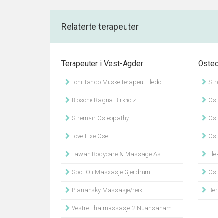
Relaterte terapeuter
Terapeuter i Vest-Agder
Osteo
Toni Tando Muskelterapeut Lledo
Str
Biosone Ragna Birkholz
Ost
Stremair Osteopathy
Ost
Tove Lise Ose
Ost
Tawan Bodycare & Massage As
Flek
Spot On Massasje Gjerdrum
Ost
Planansky Massasje/reiki
Ber
Vestre Thaimassasje 2 Nuansanam