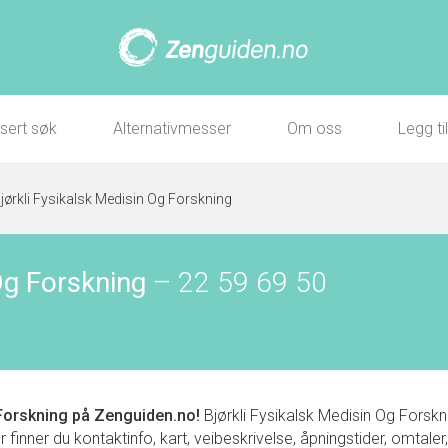
sert søk
Alternativmesser
Om oss
Legg ti
jørkli Fysikalsk Medisin Og Forskning
Og Forskning
–
22 59 69 50
 Forskning
på Zenguiden.no!
Bjørkli Fysikalsk Medisin Og Forsknin
ner du kontaktinfo, kart, veibeskrivelse, åpningstider, omtaler,