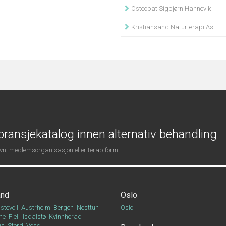
Osteopat Sigbjørn Hannevik
Kristiansand Naturterapi As
ransjekatalog innen alternativ behandling
navn, medlemsorganisasjon eller terapiform.
and
Oslo
stevoll
Austrheim
Bergen
Nesttun
Oslo
ne
Fjell
Isdalstø
Kvinnherad
Os
Stord
Voss