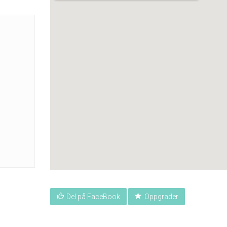
Del på FaceBook
Oppgrader