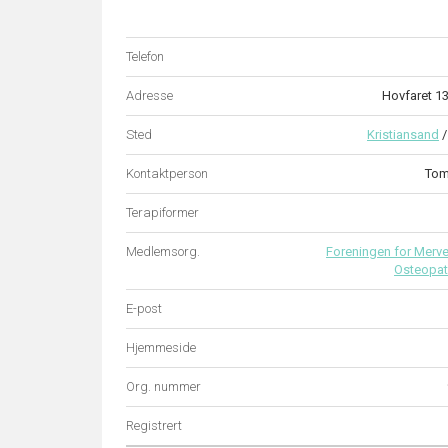
Telefon
Adresse
Hovfaret 1
Sted
Kristiansand
Kontaktperson
Tom 
Terapiformer
Medlemsorg.
Foreningen for Merver
Osteopat
E-post
Hjemmeside
Org. nummer
Registrert