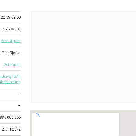
22 59 69 50
3 0275 OSLO
/
Vest-Agder
Eirik Bjørkli
Osteopati
diavgiftsfri
ibehandling
–
–
995 008 556
21.11.2012