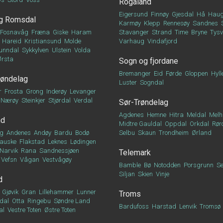
Rogaland
Eigersund
Finnøy
Gjesdal
Hå
Haug
g Romsdal
Karmøy
Klepp
Rennesøy
Sandnes
Fosnavåg
Fræna
Giske
Haram
Stavanger
Strand
Time
Bryne
Tys
Hareid
Kristiansund
Molde
Varhaug
Vindafjord
unndal
Sykkylven
Ulstein
Volda
Ørsta
Sogn og fjordane
Bremanger
Eid
Førde
Gloppen
Hyll
røndelag
Luster
Sogndal
r
Frosta
Grong
Inderøy
Levanger
Nærøy
Steinkjer
Stjørdal
Verdal
Sør-Trøndelag
Agdenes
Hemne
Hitra
Meldal
Melh
nd
Midtre Gauldal
Oppdal
Orkdal
Rør
g
Andenes
Andøy
Bardu
Bodø
Selbu
Skaun
Trondheim
Ørland
auske
Flakstad
Leknes
Lødingen
Narvik
Rana
Sandnessjøen
Telemark
Vefsn
Vågan
Vestvågøy
Bamble
Bø
Notodden
Porsgrunn
Se
Siljan
Skien
Vinje
d
Gjøvik
Gran
Lillehammer
Lunner
Troms
dal
Otta
Ringebu
Søndre Land
Bardufoss
Harstad
Lenvik
Tromsø
al
Vestre Toten
Østre Toten