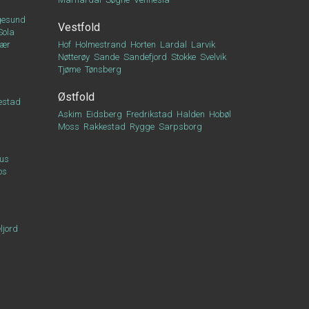
esund
Vestfold
Sola
vær
Hof
Holmestrand
Horten
Lardal
Larvik
Nøtterøy
Sande
Sandefjord
Stokke
Svelvik
Tjøme
Tønsberg
Østfold
estad
Askim
Eidsberg
Fredrikstad
Halden
Hobøl
Moss
Rakkestad
Rygge
Sarpsborg
us
os
ljord