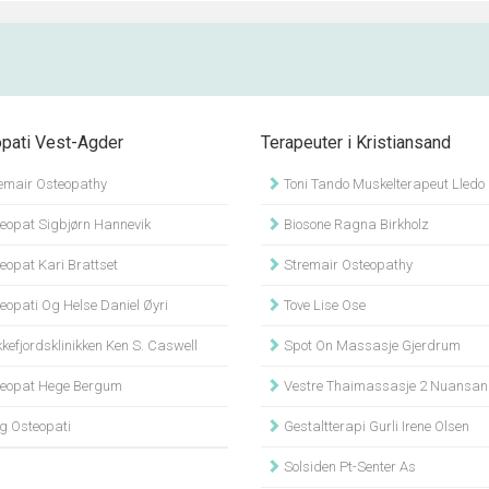
pati Vest-Agder
Terapeuter i Kristiansand
emair Osteopathy
Toni Tando Muskelterapeut Lledo
eopat Sigbjørn Hannevik
Biosone Ragna Birkholz
eopat Kari Brattset
Stremair Osteopathy
eopati Og Helse Daniel Øyri
Tove Lise Ose
kefjordsklinikken Ken S. Caswell
Spot On Massasje Gjerdrum
eopat Hege Bergum
Vestre Thaimassasje 2 Nuansa
g Osteopati
Gestaltterapi Gurli Irene Olsen
Solsiden Pt-Senter As