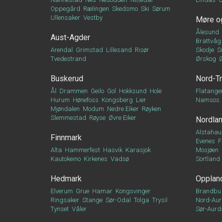
Oppegård
Rælingen
Skedsmo
Ski
Sørum
Ullensaker
Vestby
Møre o
Ålesund
Aust-Agder
Brattvåg
Arendal
Grimstad
Lillesand
Risør
Skodje
S
Tvedestrand
Ørskog
Buskerud
Nord-T
Ål
Drammen
Geilo
Gol
Hokksund
Hole
Flatange
Hurum
Hønefoss
Kongsberg
Lier
Namsos
Mjøndalen
Modum
Nedre Eiker
Røyken
Slemmestad
Røyse
Øvre Eiker
Nordla
Alstahau
Finnmark
Evenes
F
Alta
Hammerfest
Hasvik
Karasjok
Mosjøen
Kautokeino
Kirkenes
Vadsø
Sortland
Hedmark
Opplan
Elverum
Grue
Hamar
Kongsvinger
Brandbu
Ringsaker
Stange
Sør-Odal
Tolga
Trysil
Nord-Aur
Tynset
Våler
Sør-Aurd