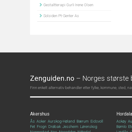
Gestaltterapi Gurli Irene Olsen
Solsiden Pt-Senter As
Zenguiden.no
– Norges største b
Finn enkelt alternativ behandler etter fylke, kommune, sted, 
Akershus
Hordal
Ås
Asker
Aurskog-Høland
Bærum
Eidsvoll
Askøy
Au
Fet
Frogn
Drøbak
Jessheim
Lørenskog
Bømlo
Et
Nannestad
Nes
Nesodden
Nittedal
Lindås