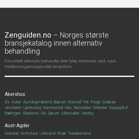
Zenguiden.no
– Norges største
bransjekatalog innen alternativ
behandling
Finn enkelt alternativ behandler etter fylke, kommune, sted, navn,
medlemsorganisasjon eller terapiform.
Akershus
Ås
Asker
Aurskog-Høland
Bærum
Eidsvoll
Fet
Frogn
Drøbak
Jessheim
Lørenskog
Nannestad
Nes
Nesodden
Nittedal
Oppegård
Rælingen
Skedsmo
Ski
Sørum
Ullensaker
Vestby
Aust-Agder
Arendal
Grimstad
Lillesand
Risør
Tvedestrand