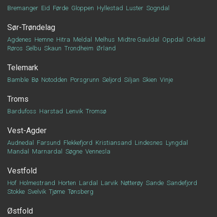
Bremanger
Eid
Førde
Gloppen
Hyllestad
Luster
Sogndal
Sør-Trøndelag
Agdenes
Hemne
Hitra
Meldal
Melhus
Midtre Gauldal
Oppdal
Orkdal
Røros
Selbu
Skaun
Trondheim
Ørland
Telemark
Bamble
Bø
Notodden
Porsgrunn
Seljord
Siljan
Skien
Vinje
Troms
Bardufoss
Harstad
Lenvik
Tromsø
Vest-Agder
Audnedal
Farsund
Flekkefjord
Kristiansand
Lindesnes
Lyngdal
Mandal
Marnardal
Søgne
Vennesla
Vestfold
Hof
Holmestrand
Horten
Lardal
Larvik
Nøtterøy
Sande
Sandefjord
Stokke
Svelvik
Tjøme
Tønsberg
Østfold