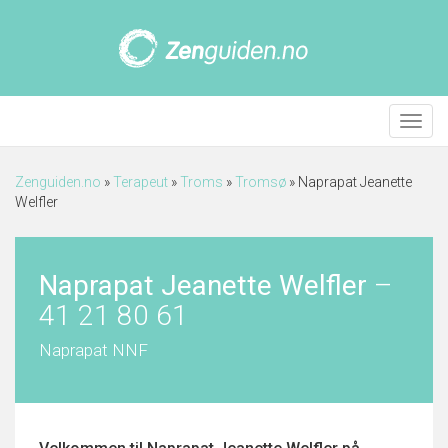
Meny
Zenguiden.no
»
Terapeut
»
Troms
»
Tromsø
»
Naprapat Jeanette
Welfler
Naprapat Jeanette Welfler
–
41 21 80 61
Naprapat NNF