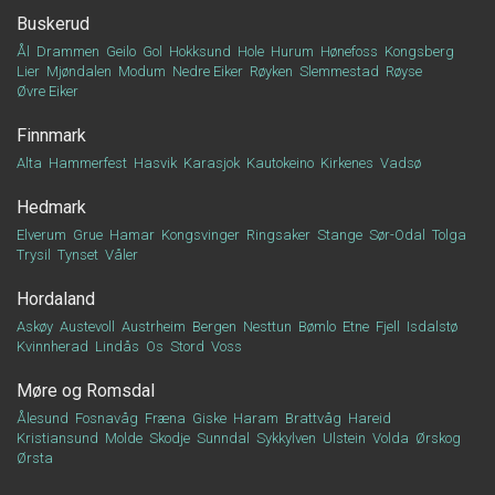
Buskerud
Ål
Drammen
Geilo
Gol
Hokksund
Hole
Hurum
Hønefoss
Kongsberg
Lier
Mjøndalen
Modum
Nedre Eiker
Røyken
Slemmestad
Røyse
Øvre Eiker
Finnmark
Alta
Hammerfest
Hasvik
Karasjok
Kautokeino
Kirkenes
Vadsø
Hedmark
Elverum
Grue
Hamar
Kongsvinger
Ringsaker
Stange
Sør-Odal
Tolga
Trysil
Tynset
Våler
Hordaland
Askøy
Austevoll
Austrheim
Bergen
Nesttun
Bømlo
Etne
Fjell
Isdalstø
Kvinnherad
Lindås
Os
Stord
Voss
Møre og Romsdal
Ålesund
Fosnavåg
Fræna
Giske
Haram
Brattvåg
Hareid
Kristiansund
Molde
Skodje
Sunndal
Sykkylven
Ulstein
Volda
Ørskog
Ørsta