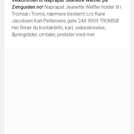
Velkommen til
Naprapat Jeanette Welfler
på
Zenguiden.no!
Naprapat Jeanette Welfler holder til i
Tromsø i Troms, nærmere bestemt c/o Rune
Jacobsen Karl Pettersens gate 24A 9009 TROMSØ.
Her finner du kontaktinfo, kart, veibeskrivelse,
åpningstider, omtaler, prislister med mer.