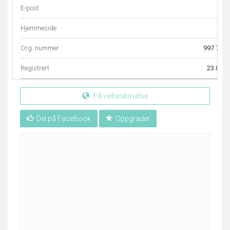
E-post
Hjemmeside
Org. nummer
997 730 
Registrert
23.08.2
Få veibeskrivelse
Del på FaceBook
Oppgrader