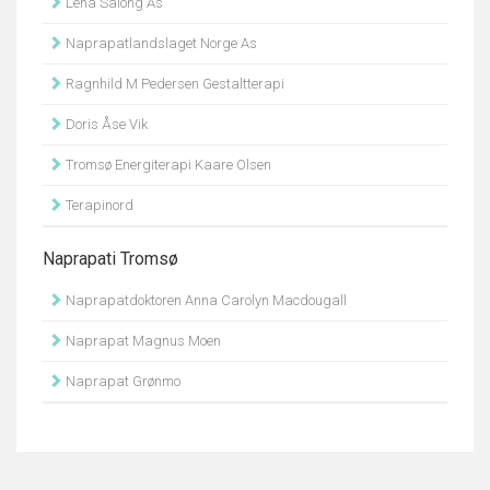
Lena Salong As
Naprapatlandslaget Norge As
Ragnhild M Pedersen Gestaltterapi
Doris Åse Vik
Tromsø Energiterapi Kaare Olsen
Terapinord
Naprapati Tromsø
Naprapatdoktoren Anna Carolyn Macdougall
Naprapat Magnus Moen
Naprapat Grønmo