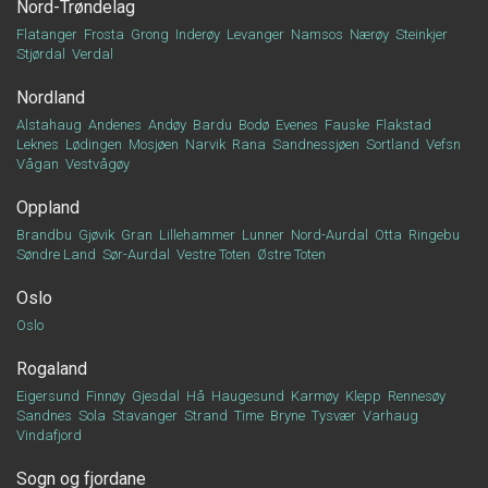
Nord-Trøndelag
Flatanger
Frosta
Grong
Inderøy
Levanger
Namsos
Nærøy
Steinkjer
Stjørdal
Verdal
Nordland
Alstahaug
Andenes
Andøy
Bardu
Bodø
Evenes
Fauske
Flakstad
Leknes
Lødingen
Mosjøen
Narvik
Rana
Sandnessjøen
Sortland
Vefsn
Vågan
Vestvågøy
Oppland
Brandbu
Gjøvik
Gran
Lillehammer
Lunner
Nord-Aurdal
Otta
Ringebu
Søndre Land
Sør-Aurdal
Vestre Toten
Østre Toten
Oslo
Oslo
Rogaland
Eigersund
Finnøy
Gjesdal
Hå
Haugesund
Karmøy
Klepp
Rennesøy
Sandnes
Sola
Stavanger
Strand
Time
Bryne
Tysvær
Varhaug
Vindafjord
Sogn og fjordane