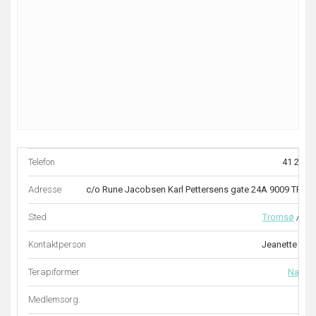
Telefon
41 21 80
Adresse
c/o Rune Jacobsen Karl Pettersens gate 24A 9009 TRO
Sted
Tromsø
/
Tr
Kontaktperson
Jeanette Welf
Terapiformer
Naprap
Medlemsorg.