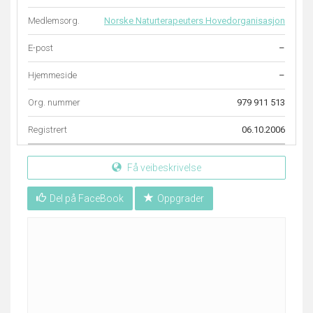
Medlemsorg.
Norske Naturterapeuters Hovedorganisasjon
E-post
–
Hjemmeside
–
Org. nummer
979 911 513
Registrert
06.10.2006
Få veibeskrivelse
Del på FaceBook
Oppgrader