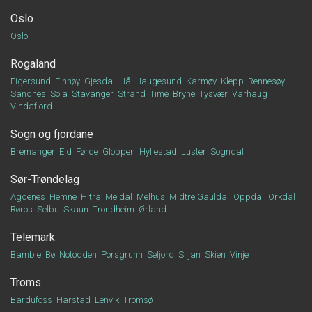
Oslo
Oslo
Rogaland
Eigersund
Finnøy
Gjesdal
Hå
Haugesund
Karmøy
Klepp
Rennesøy
Sandnes
Sola
Stavanger
Strand
Time
Bryne
Tysvær
Varhaug
Vindafjord
Sogn og fjordane
Bremanger
Eid
Førde
Gloppen
Hyllestad
Luster
Sogndal
Sør-Trøndelag
Agdenes
Hemne
Hitra
Meldal
Melhus
Midtre Gauldal
Oppdal
Orkdal
Røros
Selbu
Skaun
Trondheim
Ørland
Telemark
Bamble
Bø
Notodden
Porsgrunn
Seljord
Siljan
Skien
Vinje
Troms
Bardufoss
Harstad
Lenvik
Tromsø