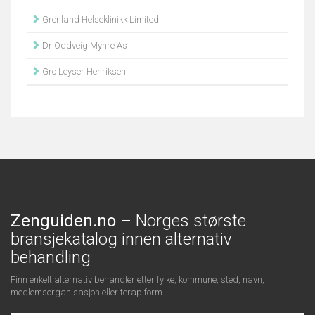
Grenland Helseklinikk Limited
Dr Oddveig Myhre As
Gro Leyser Henriksen
Zenguiden.no
– Norges største
bransjekatalog innen alternativ
behandling
Finn enkelt alternativ behandler etter fylke, kommune, sted, navn,
medlemsorganisasjon eller terapiform.