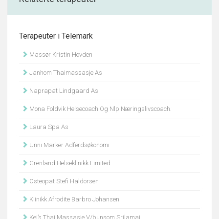
Terapeuter i Telemark
Massør Kristin Hovden
Janhom Thaimassasje As
Naprapat Lindgaard As
Mona Foldvik Helsecoach Og Nlp Næringslivscoach.
Laura Spa As
Unni Marker Adferdsøkonomi
Grenland Helseklinikk Limited
Osteopat Stefi Haldorsen
Klinikk Afrodite Barbro Johansen
Kei’s Thai Massasje V/bunsom Srilamai