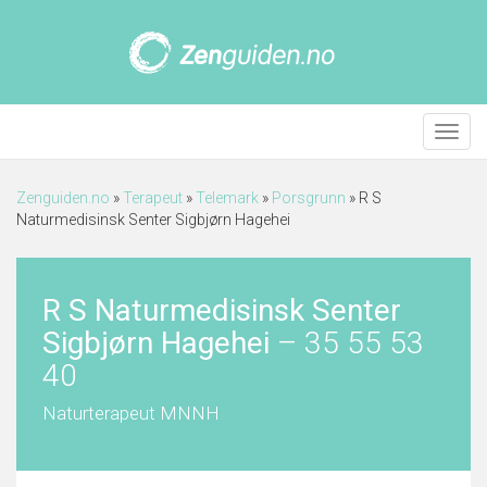
Meny
Zenguiden.no
»
Terapeut
»
Telemark
»
Porsgrunn
»
R S
Naturmedisinsk Senter Sigbjørn Hagehei
R S Naturmedisinsk Senter
Sigbjørn Hagehei
–
35 55 53
40
Naturterapeut MNNH