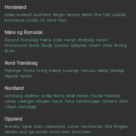
Hordaland
Askøy
Austevoll
Austrheim
Bergen
Nesttun
Bømlo
Etne
Fjell
Isdalstø
Kvinnherad
Lindås
Os
Stord
Voss
Møre og Romsdal
Ålesund
Fosnavåg
Fræna
Giske
Haram
Brattvåg
Hareid
Kristiansund
Molde
Skodje
Sunndal
Sykkylven
Ulstein
Volda
Ørskog
Ørsta
Nord-Trøndelag
Flatanger
Frosta
Grong
Inderøy
Levanger
Namsos
Nærøy
Steinkjer
Stjørdal
Verdal
Nordland
Alstahaug
Andenes
Andøy
Bardu
Bodø
Evenes
Fauske
Flakstad
Leknes
Lødingen
Mosjøen
Narvik
Rana
Sandnessjøen
Sortland
Vefsn
Vågan
Vestvågøy
Oppland
Brandbu
Gjøvik
Gran
Lillehammer
Lunner
Nord-Aurdal
Otta
Ringebu
Søndre Land
Sør-Aurdal
Vestre Toten
Østre Toten