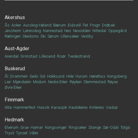
Akershus
Ås
Asker
Aurskog-Høland
Bærum
Eidsvoll
Fet
Frogn
Drøbak
Jessheim
Lørenskog
Nannestad
Nes
Nesodden
Nittedal
Oppegård
Rælingen
Skedsmo
Ski
Sørum
Ullensaker
Vestby
Aust-Agder
Arendal
Grimstad
Lillesand
Risør
Tvedestrand
Buskerud
Ål
Drammen
Geilo
Gol
Hokksund
Hole
Hurum
Hønefoss
Kongsberg
Lier
Mjøndalen
Modum
Nedre Eiker
Røyken
Slemmestad
Røyse
Øvre Eiker
Finnmark
Alta
Hammerfest
Hasvik
Karasjok
Kautokeino
Kirkenes
Vadsø
Hedmark
Elverum
Grue
Hamar
Kongsvinger
Ringsaker
Stange
Sør-Odal
Tolga
Trysil
Tynset
Våler