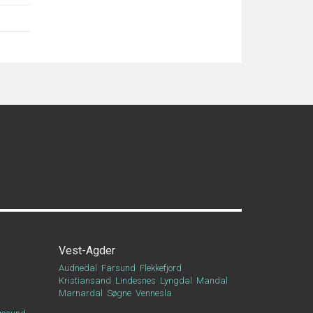
Vest-Agder
Audnedal
Farsund
Flekkefjord
Kristiansand
Lindesnes
Lyngdal
Mandal
Marnardal
Søgne
Vennesla