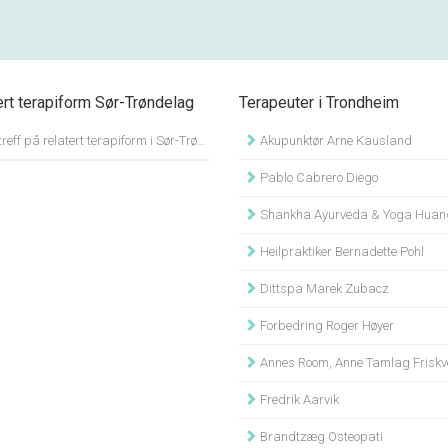
ert terapiform Sør-Trøndelag
Terapeuter i Trondheim
Ingen treff på relatert terapiform i Sør-Trøndelag.
Akupunktør Arne Kausland
Pablo Cabrero Diego
Shankha Ayurveda & Yoga Huan
Heilpraktiker Bernadette Pohl
Dittspa Marek Zubacz
Forbedring Roger Høyer
Annes Room, Anne Tamlag Friskvernskon
Fredrik Aarvik
Brandtzæg Osteopati