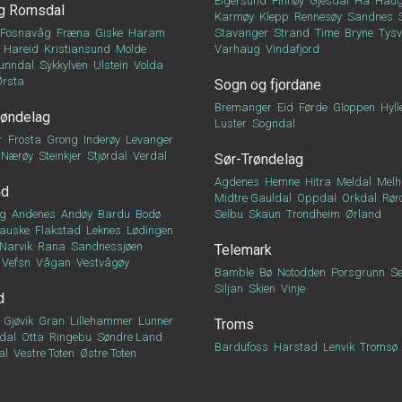
Eigersund
Finnøy
Gjesdal
Hå
Haug
g Romsdal
Karmøy
Klepp
Rennesøy
Sandnes
Fosnavåg
Fræna
Giske
Haram
Stavanger
Strand
Time
Bryne
Tys
Hareid
Kristiansund
Molde
Varhaug
Vindafjord
unndal
Sykkylven
Ulstein
Volda
Ørsta
Sogn og fjordane
Bremanger
Eid
Førde
Gloppen
Hyll
røndelag
Luster
Sogndal
r
Frosta
Grong
Inderøy
Levanger
Nærøy
Steinkjer
Stjørdal
Verdal
Sør-Trøndelag
Agdenes
Hemne
Hitra
Meldal
Melh
nd
Midtre Gauldal
Oppdal
Orkdal
Rør
g
Andenes
Andøy
Bardu
Bodø
Selbu
Skaun
Trondheim
Ørland
auske
Flakstad
Leknes
Lødingen
Narvik
Rana
Sandnessjøen
Telemark
Vefsn
Vågan
Vestvågøy
Bamble
Bø
Notodden
Porsgrunn
Se
Siljan
Skien
Vinje
d
Gjøvik
Gran
Lillehammer
Lunner
Troms
dal
Otta
Ringebu
Søndre Land
Bardufoss
Harstad
Lenvik
Tromsø
al
Vestre Toten
Østre Toten