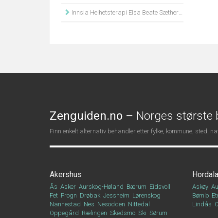
Innsia Helhetsterapi Elsa Beate Sætherbø
Zenguiden.no
– Norges største b
Finn enkelt alternativ behandler etter fylke, kommune, sted, 
Akershus
Hordal
Ås
Asker
Aurskog-Høland
Bærum
Eidsvoll
Askøy
Au
Fet
Frogn
Drøbak
Jessheim
Lørenskog
Bømlo
Et
Nannestad
Nes
Nesodden
Nittedal
Lindås
Oppegård
Rælingen
Skedsmo
Ski
Sørum