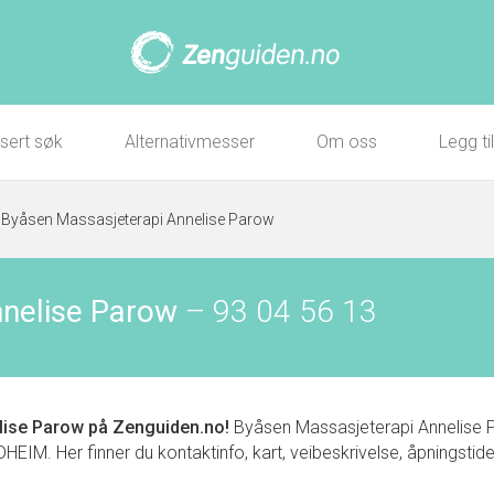
sert søk
Alternativmesser
Om oss
Legg ti
»
Byåsen Massasjeterapi Annelise Parow
nelise Parow
–
93 04 56 13
lise Parow
på Zenguiden.no!
Byåsen Massasjeterapi Annelise Pa
 Her finner du kontaktinfo, kart, veibeskrivelse, åpningstider,