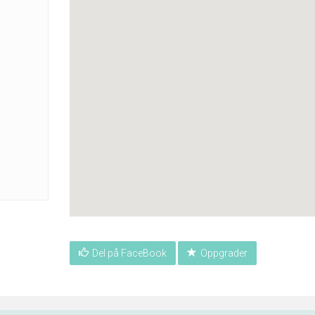
Del på FaceBook
Oppgrader