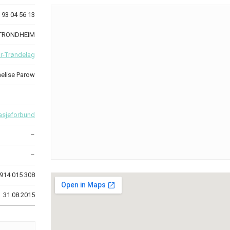
93 04 56 13
4 TRONDHEIM
r-Trøndelag
elise Parow
asjeforbund
–
–
914 015 308
31.08.2015