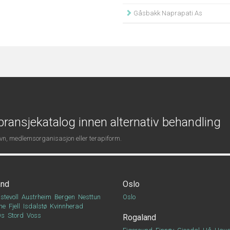
Gåsbakk Naprapati As
ransjekatalog innen alternativ behandling
navn, medlemsorganisasjon eller terapiform.
and
Oslo
stevoll
Austrheim
Bergen
Nesttun
Oslo
ne
Fjell
Isdalstø
Kvinnherad
Os
Stord
Voss
Rogaland