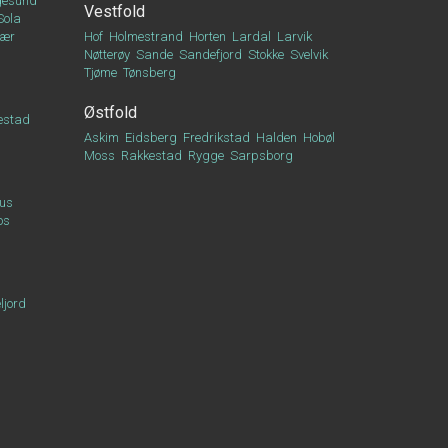
esund
Vestfold
Sola
vær
Hof
Holmestrand
Horten
Lardal
Larvik
Nøtterøy
Sande
Sandefjord
Stokke
Svelvik
Tjøme
Tønsberg
Østfold
estad
Askim
Eidsberg
Fredrikstad
Halden
Hobøl
Moss
Rakkestad
Rygge
Sarpsborg
us
os
ljord