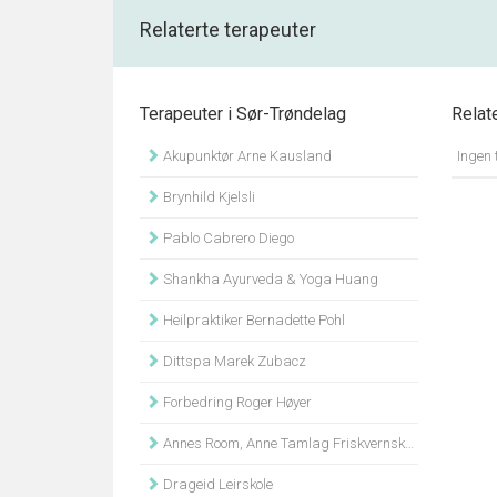
Relaterte terapeuter
Terapeuter i Sør-Trøndelag
Relat
Akupunktør Arne Kausland
Brynhild Kjelsli
Pablo Cabrero Diego
Shankha Ayurveda & Yoga Huang
Heilpraktiker Bernadette Pohl
Dittspa Marek Zubacz
Forbedring Roger Høyer
Annes Room, Anne Tamlag Friskvernskonsulent
Drageid Leirskole