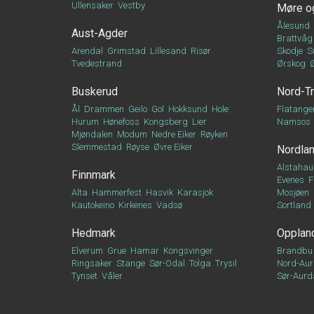
Ullensaker
Vestby
Møre o
Ålesund
Aust-Agder
Brattvåg
Arendal
Grimstad
Lillesand
Risør
Skodje
S
Tvedestrand
Ørskog
Buskerud
Nord-T
Ål
Drammen
Geilo
Gol
Hokksund
Hole
Flatange
Hurum
Hønefoss
Kongsberg
Lier
Namsos
Mjøndalen
Modum
Nedre Eiker
Røyken
Slemmestad
Røyse
Øvre Eiker
Nordla
Alstahau
Finnmark
Evenes
F
Alta
Hammerfest
Hasvik
Karasjok
Mosjøen
Kautokeino
Kirkenes
Vadsø
Sortland
Hedmark
Opplan
Elverum
Grue
Hamar
Kongsvinger
Brandbu
Ringsaker
Stange
Sør-Odal
Tolga
Trysil
Nord-Aur
Tynset
Våler
Sør-Aurd