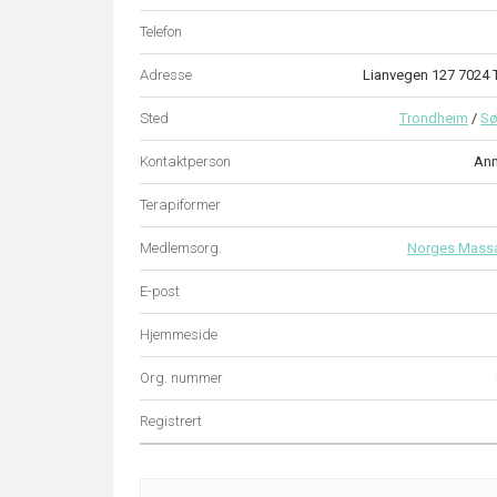
Telefon
Adresse
Lianvegen 127 702
Sted
Trondheim
/
Sø
Kontaktperson
Ann
Terapiformer
Medlemsorg.
Norges Mass
E-post
Hjemmeside
Org. nummer
Registrert