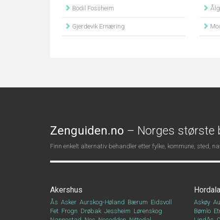
Bodil Fossheim
Ålgå
Gjerdevik Ernæring
Mod
Zenguiden.no
– Norges største b
Finn enkelt alternativ behandler etter fylke, kommune, sted, 
Akershus
Hordal
Ås
Asker
Aurskog-Høland
Bærum
Eidsvoll
Askøy
Au
Fet
Frogn
Drøbak
Jessheim
Lørenskog
Bømlo
Et
Nannestad
Nes
Nesodden
Nittedal
Lindås