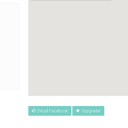
Del på FaceBook
Oppgrader