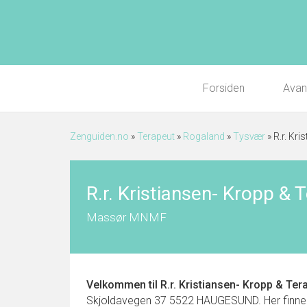
Forsiden
Avan
Zenguiden.no
»
Terapeut
»
Rogaland
»
Tysvær
»
R.r. Kri
R.r. Kristiansen- Kropp & T
Massør MNMF
Velkommen til
R.r. Kristiansen- Kropp & Ter
Skjoldavegen 37 5522 HAUGESUND. Her finner du 