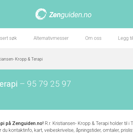
sert søk
Alternativmesser
Om oss
Legg ti
stiansen- Kropp & Terapi
erapi
–
95 79 25 97
api
på Zenguiden.no!
R.r. Kristiansen- Kropp & Terapi holder til
kontaktinfo, kart, veibeskrivelse, åpningstider, omtaler, prisli