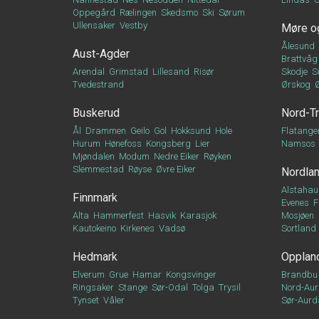
Oppegård
Rælingen
Skedsmo
Ski
Sørum
Ullensaker
Vestby
Møre o
Ålesund
Aust-Agder
Brattvåg
Arendal
Grimstad
Lillesand
Risør
Skodje
S
Tvedestrand
Ørskog
Buskerud
Nord-T
Ål
Drammen
Geilo
Gol
Hokksund
Hole
Flatange
Hurum
Hønefoss
Kongsberg
Lier
Namsos
Mjøndalen
Modum
Nedre Eiker
Røyken
Slemmestad
Røyse
Øvre Eiker
Nordla
Alstahau
Finnmark
Evenes
F
Alta
Hammerfest
Hasvik
Karasjok
Mosjøen
Kautokeino
Kirkenes
Vadsø
Sortland
Hedmark
Opplan
Elverum
Grue
Hamar
Kongsvinger
Brandbu
Ringsaker
Stange
Sør-Odal
Tolga
Trysil
Nord-Aur
Tynset
Våler
Sør-Aurd