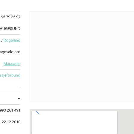
95 79 25 97
 HAUGESUND
r
/
Rogaland
agnvaldjord
Massasje
asjeforbund
–
–
993 261 491
22.12.2010