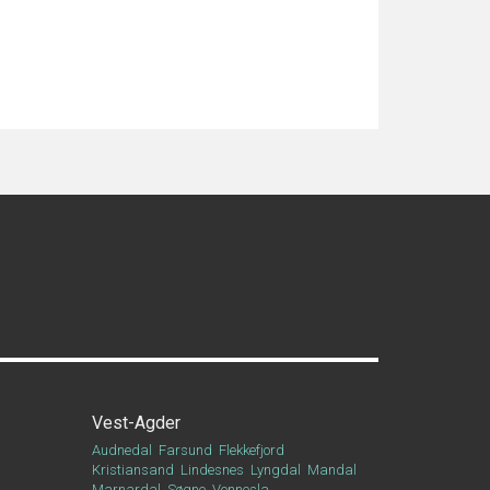
Vest-Agder
Audnedal
Farsund
Flekkefjord
Kristiansand
Lindesnes
Lyngdal
Mandal
Marnardal
Søgne
Vennesla