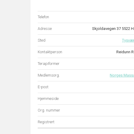
Telefon
Adresse
Skjoldavegen 37 5522
Sted
Tysvæ
Kontaktperson
Reidunn R
Terapiformer
Medlemsorg.
Norges Mass
E-post
Hjemmeside
Org. nummer
Registrert