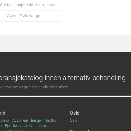
rd Massasjeklinikk Mona Lisa Hovland
us Vivendi Zivile Vaage
ransjekatalog innen alternativ behandling
navn, medlemsorganisasjon eller terapiform.
and
Oslo
stevoll
Austrheim
Bergen
Nesttun
Oslo
ne
Fjell
Isdalstø
Kvinnherad
Os
Stord
Voss