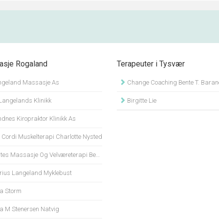
sje Rogaland
Terapeuter i Tysvær
ngeland Massasje As
Change Coaching Bente T. Baran
Langelands Klinikk
Birgitte Lie
dnes Kiropraktor Klinikk As
 Cordi Muskelterapi Charlotte Nysted
es Massasje Og Velværeterapi Bente Bakke
ius Langeland Myklebust
a Storm
a M Stenersen Natvig