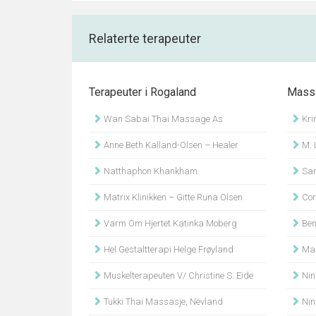
Relaterte terapeuter
Terapeuter i Rogaland
Massa
Wan Sabai Thai Massage As
Kri
Anne Beth Kalland-Olsen – Healer
M. 
Natthaphon Khankham
San
Matrix Klinikken – Gitte Runa Olsen
Cor
Varm Om Hjertet Katinka Moberg
Bent
Hel Gestaltterapi Helge Frøyland
Mar
Muskelterapeuten V/ Christine S. Eide
Nin
Tukki Thai Massasje, Nevland
Nin