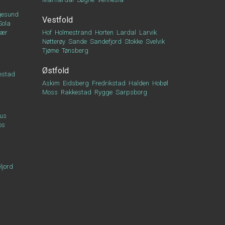
esund
Vestfold
Sola
vær
Hof
Holmestrand
Horten
Lardal
Larvik
Nøtterøy
Sande
Sandefjord
Stokke
Svelvik
Tjøme
Tønsberg
Østfold
estad
Askim
Eidsberg
Fredrikstad
Halden
Hobøl
Moss
Rakkestad
Rygge
Sarpsborg
us
os
ljord