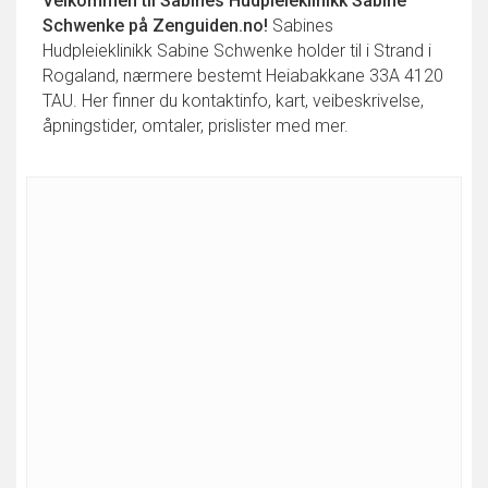
Velkommen til
Sabines Hudpleieklinikk Sabine
Schwenke
på Zenguiden.no!
Sabines
Hudpleieklinikk Sabine Schwenke holder til i Strand i
Rogaland, nærmere bestemt Heiabakkane 33A 4120
TAU. Her finner du kontaktinfo, kart, veibeskrivelse,
åpningstider, omtaler, prislister med mer.