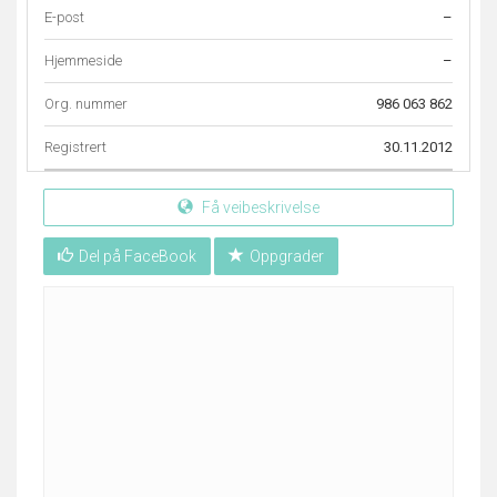
E-post
–
Hjemmeside
–
Org. nummer
986 063 862
Registrert
30.11.2012
Få veibeskrivelse
Del på FaceBook
Oppgrader