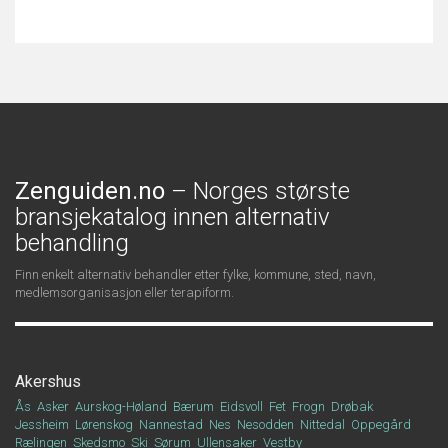
Zenguiden.no
– Norges største
bransjekatalog innen alternativ
behandling
Finn enkelt alternativ behandler etter fylke, kommune, sted, navn,
medlemsorganisasjon eller terapiform.
Akershus
Ås
Asker
Aurskog-Høland
Bærum
Eidsvoll
Fet
Frogn
Drøbak
Jessheim
Lørenskog
Nannestad
Nes
Nesodden
Nittedal
Oppegård
Rælingen
Skedsmo
Ski
Sørum
Ullensaker
Vestby