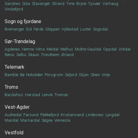
Sandnes
Sola
Stavanger
Strand
Time
Bryne
Tysvær
Varhaug
Vindafjord
Sogn og fjordane
Bremanger
Eid
Førde
Gloppen
Hyllestad
Luster
Sogndal
Sør-Trøndelag
Agdenes
Hemne
Hitra
Meldal
Melhus
Midtre Gauldal
Oppdal
Orkdal
Røros
Selbu
Skaun
Trondheim
Ørland
Telemark
Bamble
Bø
Notodden
Porsgrunn
Seljord
Siljan
Skien
Vinje
Troms
Bardufoss
Harstad
Lenvik
Tromsø
Vest-Agder
Audnedal
Farsund
Flekkefjord
Kristiansand
Lindesnes
Lyngdal
Mandal
Marnardal
Søgne
Vennesla
Vestfold