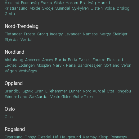
Ålesund
Fosnavåg
Fræna
Giske
Haram
Brattvåg
Hareid
Kristiansund
Molde
Skodje
Sunndal
Sykkylven
Ulstein
Volda
Ørskog
Ørsta
Nord-Trøndelag
Flatanger
Frosta
Grong
Inderøy
Levanger
Namsos
Nærøy
Steinkjer
Stjørdal
Verdal
Nordland
Alstahaug
Andenes
Andøy
Bardu
Bodø
Evenes
Fauske
Flakstad
Leknes
Lødingen
Mosjøen
Narvik
Rana
Sandnessjøen
Sortland
Vefsn
Vågan
Vestvågøy
Oppland
Brandbu
Gjøvik
Gran
Lillehammer
Lunner
Nord-Aurdal
Otta
Ringebu
Søndre Land
Sør-Aurdal
Vestre Toten
Østre Toten
Oslo
Oslo
Rogaland
Eigersund
Finnøy
Gjesdal
Hå
Haugesund
Karmøy
Klepp
Rennesøy