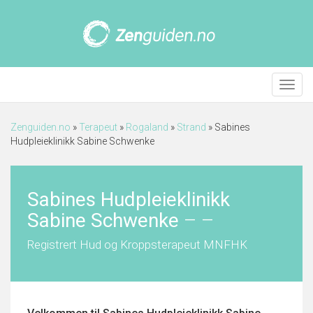
Meny
Zenguiden.no
»
Terapeut
»
Rogaland
»
Strand
»
Sabines
Hudpleieklinikk Sabine Schwenke
Sabines Hudpleieklinikk
Sabine Schwenke
–
–
Registrert Hud og Kroppsterapeut MNFHK