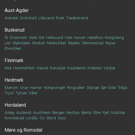
Aust-Agder
Arendal
Grimstad
Lillesand
Risør
Tvedestrand
Buskerud
Ål
Drammen
Geilo
Gol
Hokksund
Hole
Hurum
Hønefoss
Kongsberg
Lier
Mjøndalen
Modum
Nedre Eiker
Røyken
Slemmestad
Røyse
Øvre Eiker
Finnmark
Alta
Hammerfest
Hasvik
Karasjok
Kautokeino
Kirkenes
Vadsø
Hedmark
Elverum
Grue
Hamar
Kongsvinger
Ringsaker
Stange
Sør-Odal
Tolga
Trysil
Tynset
Våler
Hordaland
Askøy
Austevoll
Austrheim
Bergen
Nesttun
Bømlo
Etne
Fjell
Isdalstø
Kvinnherad
Lindås
Os
Stord
Voss
Møre og Romsdal