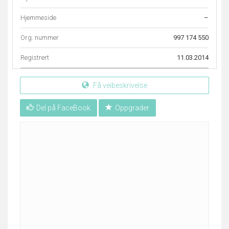
Hjemmeside
–
Org. nummer
997 174 550
Registrert
11.03.2014
Få veibeskrivelse
Del på FaceBook
Oppgrader