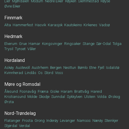
Lier
Mjøndalen
Modum
Nedre Eiker
Røyken
Slemmestad
Røyse
Øvre Eiker
Finnmark
Alta
Hammerfest
Hasvik
Karasjok
Kautokeino
Kirkenes
Vadsø
Hedmark
Elverum
Grue
Hamar
Kongsvinger
Ringsaker
Stange
Sør-Odal
Tolga
Trysil
Tynset
Våler
Hordaland
Askøy
Austevoll
Austrheim
Bergen
Nesttun
Bømlo
Etne
Fjell
Isdalstø
Kvinnherad
Lindås
Os
Stord
Voss
Møre og Romsdal
Ålesund
Fosnavåg
Fræna
Giske
Haram
Brattvåg
Hareid
Kristiansund
Molde
Skodje
Sunndal
Sykkylven
Ulstein
Volda
Ørskog
Ørsta
Nord-Trøndelag
Flatanger
Frosta
Grong
Inderøy
Levanger
Namsos
Nærøy
Steinkjer
Stjørdal
Verdal