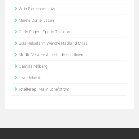
Wds Bioresonans As
Merete Corneliussen
Chris Rogers Sports Therapy
Sola Helsefarm Wenche Hadland Milas
Madla Velvære Anne-Hilde Henriksen
Camilla Ahlberg
Levo Helse As
Totalterapi Malin Schefstrøm