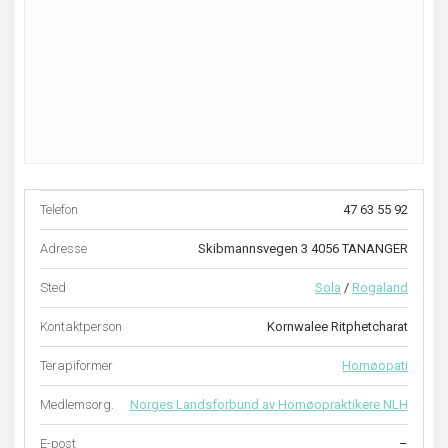
Telefon
47 63 55 92
Adresse
Skibmannsvegen 3 4056 TANANGER
Sted
Sola
/
Rogaland
Kontaktperson
Kornwalee Ritphetcharat
Terapiformer
Homøopati
Medlemsorg.
Norges Landsforbund av Homøopraktikere NLH
E-post
–