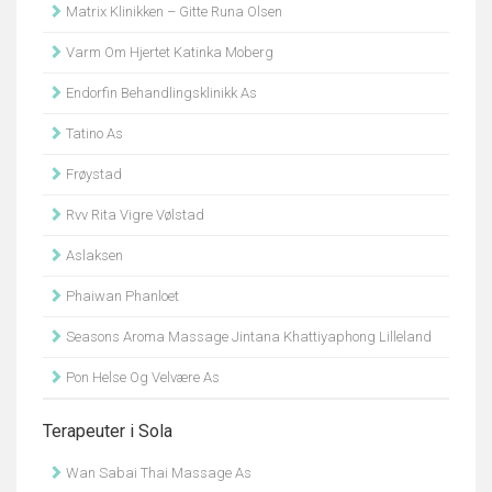
Matrix Klinikken – Gitte Runa Olsen
Varm Om Hjertet Katinka Moberg
Endorfin Behandlingsklinikk As
Tatino As
Frøystad
Rvv Rita Vigre Vølstad
Aslaksen
Phaiwan Phanloet
Seasons Aroma Massage Jintana Khattiyaphong Lilleland
Pon Helse Og Velvære As
Terapeuter i Sola
Wan Sabai Thai Massage As