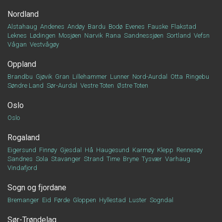
Nordland
Alstahaug
Andenes
Andøy
Bardu
Bodø
Evenes
Fauske
Flakstad
Leknes
Lødingen
Mosjøen
Narvik
Rana
Sandnessjøen
Sortland
Vefsn
Vågan
Vestvågøy
Oppland
Brandbu
Gjøvik
Gran
Lillehammer
Lunner
Nord-Aurdal
Otta
Ringebu
Søndre Land
Sør-Aurdal
Vestre Toten
Østre Toten
Oslo
Oslo
Rogaland
Eigersund
Finnøy
Gjesdal
Hå
Haugesund
Karmøy
Klepp
Rennesøy
Sandnes
Sola
Stavanger
Strand
Time
Bryne
Tysvær
Varhaug
Vindafjord
Sogn og fjordane
Bremanger
Eid
Førde
Gloppen
Hyllestad
Luster
Sogndal
Sør-Trøndelag