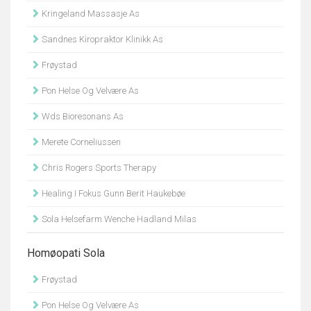
Kringeland Massasje As
Sandnes Kiropraktor Klinikk As
Frøystad
Pon Helse Og Velvære As
Wds Bioresonans As
Merete Corneliussen
Chris Rogers Sports Therapy
Healing I Fokus Gunn Berit Haukebøe
Sola Helsefarm Wenche Hadland Milas
Homøopati Sola
Frøystad
Pon Helse Og Velvære As