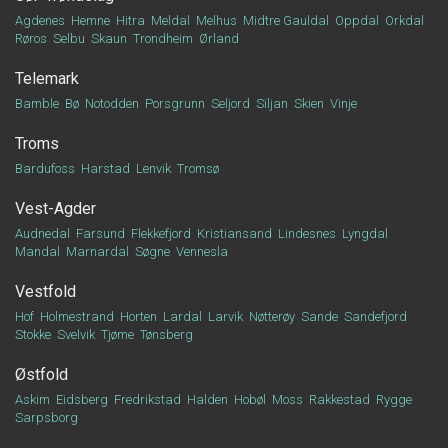
Agdenes
Hemne
Hitra
Meldal
Melhus
Midtre Gauldal
Oppdal
Orkdal
Røros
Selbu
Skaun
Trondheim
Ørland
Telemark
Bamble
Bø
Notodden
Porsgrunn
Seljord
Siljan
Skien
Vinje
Troms
Bardufoss
Harstad
Lenvik
Tromsø
Vest-Agder
Audnedal
Farsund
Flekkefjord
Kristiansand
Lindesnes
Lyngdal
Mandal
Marnardal
Søgne
Vennesla
Vestfold
Hof
Holmestrand
Horten
Lardal
Larvik
Nøtterøy
Sande
Sandefjord
Stokke
Svelvik
Tjøme
Tønsberg
Østfold
Askim
Eidsberg
Fredrikstad
Halden
Hobøl
Moss
Rakkestad
Rygge
Sarpsborg