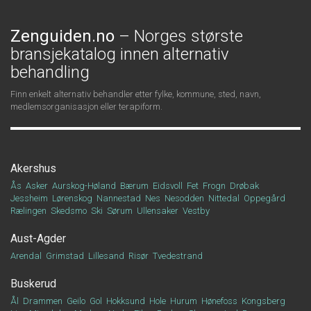
Zenguiden.no
– Norges største
bransjekatalog innen alternativ
behandling
Finn enkelt alternativ behandler etter fylke, kommune, sted, navn,
medlemsorganisasjon eller terapiform.
Akershus
Ås
Asker
Aurskog-Høland
Bærum
Eidsvoll
Fet
Frogn
Drøbak
Jessheim
Lørenskog
Nannestad
Nes
Nesodden
Nittedal
Oppegård
Rælingen
Skedsmo
Ski
Sørum
Ullensaker
Vestby
Aust-Agder
Arendal
Grimstad
Lillesand
Risør
Tvedestrand
Buskerud
Ål
Drammen
Geilo
Gol
Hokksund
Hole
Hurum
Hønefoss
Kongsberg