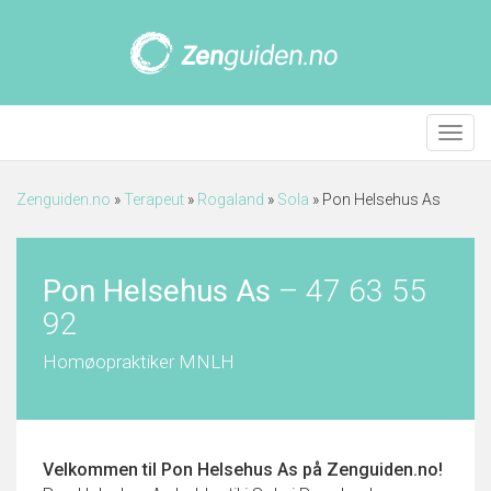
Meny
Zenguiden.no
»
Terapeut
»
Rogaland
»
Sola
»
Pon Helsehus As
Pon Helsehus As
–
47 63 55
92
Homøopraktiker MNLH
Velkommen til
Pon Helsehus As
på Zenguiden.no!