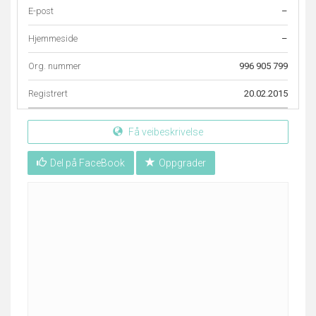
E-post
–
Hjemmeside
–
Org. nummer
996 905 799
Registrert
20.02.2015
Få veibeskrivelse
Del på FaceBook
Oppgrader