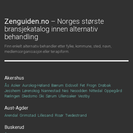
Zenguiden.no
– Norges største
bransjekatalog innen alternativ
behandling
Finn enkelt alternativ behandler etter fylke, kommune, sted, navn,
medlemsorganisasjon eller terapiform.
Akershus
Ås
Asker
Aurskog-Høland
Bærum
Eidsvoll
Fet
Frogn
Drøbak
Jessheim
Lørenskog
Nannestad
Nes
Nesodden
Nittedal
Oppegård
Rælingen
Skedsmo
Ski
Sørum
Ullensaker
Vestby
Aust-Agder
Arendal
Grimstad
Lillesand
Risør
Tvedestrand
Buskerud