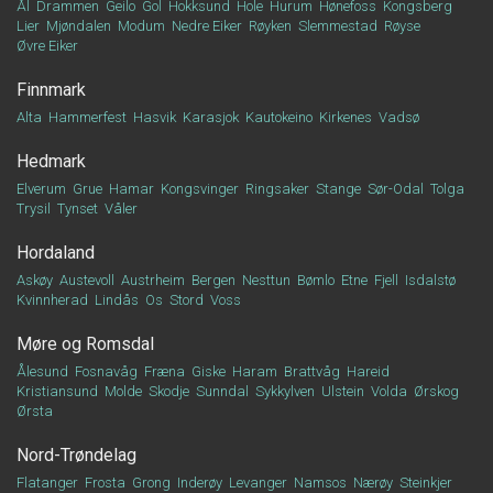
Ål
Drammen
Geilo
Gol
Hokksund
Hole
Hurum
Hønefoss
Kongsberg
Lier
Mjøndalen
Modum
Nedre Eiker
Røyken
Slemmestad
Røyse
Øvre Eiker
Finnmark
Alta
Hammerfest
Hasvik
Karasjok
Kautokeino
Kirkenes
Vadsø
Hedmark
Elverum
Grue
Hamar
Kongsvinger
Ringsaker
Stange
Sør-Odal
Tolga
Trysil
Tynset
Våler
Hordaland
Askøy
Austevoll
Austrheim
Bergen
Nesttun
Bømlo
Etne
Fjell
Isdalstø
Kvinnherad
Lindås
Os
Stord
Voss
Møre og Romsdal
Ålesund
Fosnavåg
Fræna
Giske
Haram
Brattvåg
Hareid
Kristiansund
Molde
Skodje
Sunndal
Sykkylven
Ulstein
Volda
Ørskog
Ørsta
Nord-Trøndelag
Flatanger
Frosta
Grong
Inderøy
Levanger
Namsos
Nærøy
Steinkjer