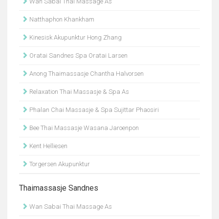
Wan Sabai Thai Massage As
Natthaphon Khankham
Kinesisk Akupunktur Hong Zhang
Oratai Sandnes Spa Oratai Larsen
Anong Thaimassasje Chantha Halvorsen
Relaxation Thai Massasje & Spa As
Phalan Chai Massasje & Spa Sujittar Phaosiri
Bee Thai Massasje Wasana Jaroenpon
Kent Helliesen
Torgersen Akupunktur
Thaimassasje Sandnes
Wan Sabai Thai Massage As