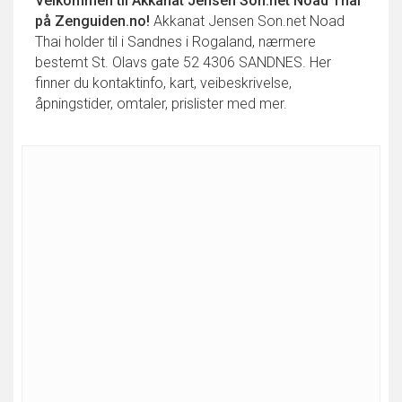
Velkommen til
Akkanat Jensen Son.net Noad Thai
på Zenguiden.no!
Akkanat Jensen Son.net Noad
Thai holder til i Sandnes i Rogaland, nærmere
bestemt St. Olavs gate 52 4306 SANDNES. Her
finner du kontaktinfo, kart, veibeskrivelse,
åpningstider, omtaler, prislister med mer.