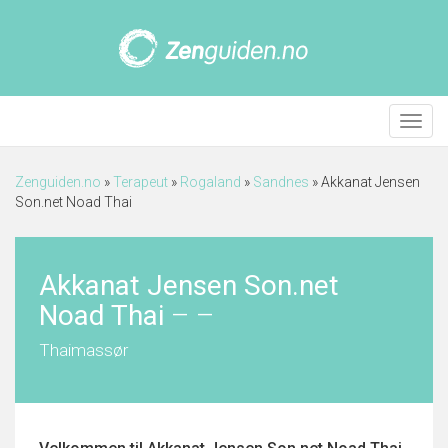
Meny
Zenguiden.no
»
Terapeut
»
Rogaland
»
Sandnes
»
Akkanat Jensen
Son.net Noad Thai
Akkanat Jensen Son.net
Noad Thai
–
–
Thaimassør