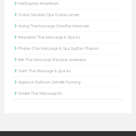
Natthaphon Khankham
Oratai Sandnes Spa Oratai Larsen
Anong Thaimassasje Chantha Halvorsen
Relaxation Thai Massasje & Spa As
Phalan Chai Massasje & Spa Sujittar Phaosiri
Bee Thai Massasje Wasana Jaroenpon
Siam Thai Massage & Spa As
Appensin Euforium Somdet Puiwong
Golden Thai Massasje As