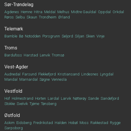
Sør-Trøndelag
Agdenes
Hemne
Hitra
Meldal
Melhus
Midtre Gauldal
Oppdal
Orkdal
Røros
Selbu
Skaun
Trondheim
Ørland
Telemark
Bamble
Bø
Notodden
Porsgrunn
Seljord
Siljan
Skien
Vinje
Troms
Bardufoss
Harstad
Lenvik
Tromsø
Vest-Agder
Audnedal
Farsund
Flekkefjord
Kristiansand
Lindesnes
Lyngdal
Mandal
Marnardal
Søgne
Vennesla
Vestfold
Hof
Holmestrand
Horten
Lardal
Larvik
Nøtterøy
Sande
Sandefjord
Stokke
Svelvik
Tjøme
Tønsberg
Østfold
Askim
Eidsberg
Fredrikstad
Halden
Hobøl
Moss
Rakkestad
Rygge
Sarpsborg