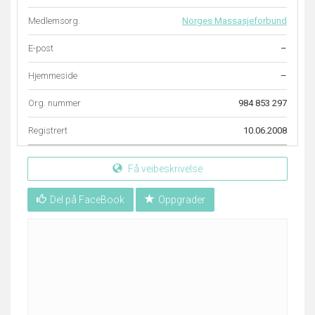
Medlemsorg.
Norges Massasjeforbund
E-post
–
Hjemmeside
–
Org. nummer
984 853 297
Registrert
10.06.2008
Få veibeskrivelse
Del på FaceBook
Oppgrader