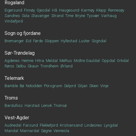
Rogaland
Eigersund
Finnøy
Gjesdal
Hå
Haugesund
Karmøy
Klepp
Rennesøy
Sandnes
Sola
Stavanger
Strand
Time
Bryne
Tysvær
Varhaug
Vindafjord
Sogn og fjordane
Bremanger
Eid
Førde
Gloppen
Hyllestad
Luster
Sogndal
Sør-Trøndelag
Agdenes
Hemne
Hitra
Meldal
Melhus
Midtre Gauldal
Oppdal
Orkdal
Røros
Selbu
Skaun
Trondheim
Ørland
Telemark
Bamble
Bø
Notodden
Porsgrunn
Seljord
Siljan
Skien
Vinje
Troms
Bardufoss
Harstad
Lenvik
Tromsø
Vest-Agder
Audnedal
Farsund
Flekkefjord
Kristiansand
Lindesnes
Lyngdal
Mandal
Marnardal
Søgne
Vennesla