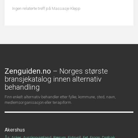
Ingen relaterte treff på Massasje Klepp
Zenguiden.no
– Norges største
bransjekatalog innen alternativ
behandling
Finn enkelt alternativ behandler etter fylke, kommune, sted, navn,
medlemsorganisasjon eller terapiform.
Akershus
Ås
Asker
Aurskog-Høland
Bærum
Eidsvoll
Fet
Frogn
Drøbak