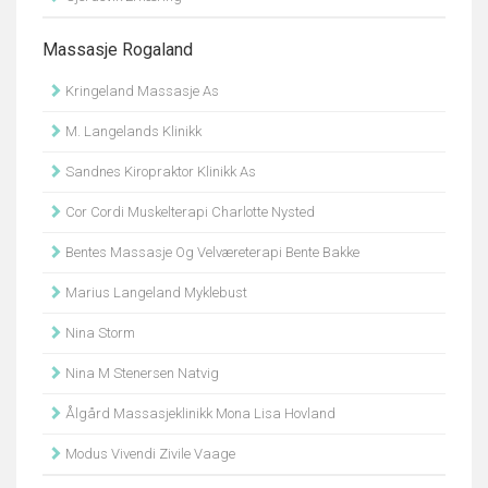
Massasje Rogaland
Kringeland Massasje As
M. Langelands Klinikk
Sandnes Kiropraktor Klinikk As
Cor Cordi Muskelterapi Charlotte Nysted
Bentes Massasje Og Velværeterapi Bente Bakke
Marius Langeland Myklebust
Nina Storm
Nina M Stenersen Natvig
Ålgård Massasjeklinikk Mona Lisa Hovland
Modus Vivendi Zivile Vaage