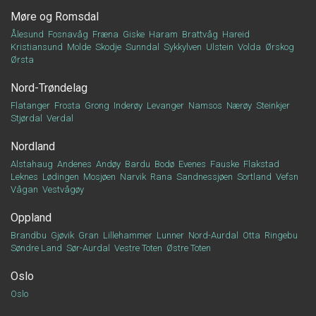
Møre og Romsdal
Ålesund
Fosnavåg
Fræna
Giske
Haram
Brattvåg
Hareid
Kristiansund
Molde
Skodje
Sunndal
Sykkylven
Ulstein
Volda
Ørskog
Ørsta
Nord-Trøndelag
Flatanger
Frosta
Grong
Inderøy
Levanger
Namsos
Nærøy
Steinkjer
Stjørdal
Verdal
Nordland
Alstahaug
Andenes
Andøy
Bardu
Bodø
Evenes
Fauske
Flakstad
Leknes
Lødingen
Mosjøen
Narvik
Rana
Sandnessjøen
Sortland
Vefsn
Vågan
Vestvågøy
Oppland
Brandbu
Gjøvik
Gran
Lillehammer
Lunner
Nord-Aurdal
Otta
Ringebu
Søndre Land
Sør-Aurdal
Vestre Toten
Østre Toten
Oslo
Oslo