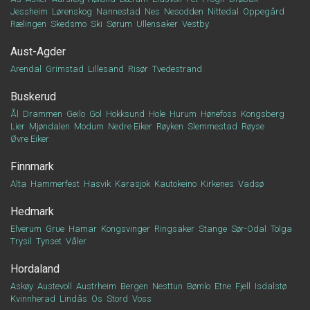
Jessheim
Lørenskog
Nannestad
Nes
Nesodden
Nittedal
Oppegård
Rælingen
Skedsmo
Ski
Sørum
Ullensaker
Vestby
Aust-Agder
Arendal
Grimstad
Lillesand
Risør
Tvedestrand
Buskerud
Ål
Drammen
Geilo
Gol
Hokksund
Hole
Hurum
Hønefoss
Kongsberg
Lier
Mjøndalen
Modum
Nedre Eiker
Røyken
Slemmestad
Røyse
Øvre Eiker
Finnmark
Alta
Hammerfest
Hasvik
Karasjok
Kautokeino
Kirkenes
Vadsø
Hedmark
Elverum
Grue
Hamar
Kongsvinger
Ringsaker
Stange
Sør-Odal
Tolga
Trysil
Tynset
Våler
Hordaland
Askøy
Austevoll
Austrheim
Bergen
Nesttun
Bømlo
Etne
Fjell
Isdalstø
Kvinnherad
Lindås
Os
Stord
Voss