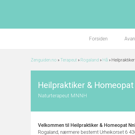
Forsiden
Avan
Zenguiden.no
»
Terapeut
»
Rogaland
»
Hå
»
Heilpraktik
Heilpraktiker & Homeopat
Naturterapeut MNNH
Velkommen til
Heilpraktiker & Homeopat Nn
Rogaland, nærmere bestemt Urheikorset 6 4365 