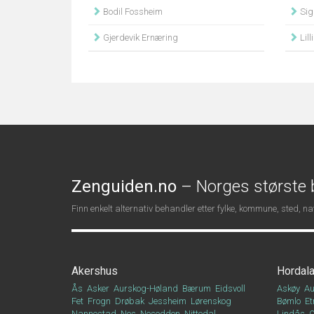
Bodil Fossheim
Sig
Gjerdevik Ernæring
Lill
Zenguiden.no
– Norges største b
Finn enkelt alternativ behandler etter fylke, kommune, sted, 
Akershus
Hordal
Ås
Asker
Aurskog-Høland
Bærum
Eidsvoll
Askøy
Au
Fet
Frogn
Drøbak
Jessheim
Lørenskog
Bømlo
Et
Nannestad
Nes
Nesodden
Nittedal
Lindås