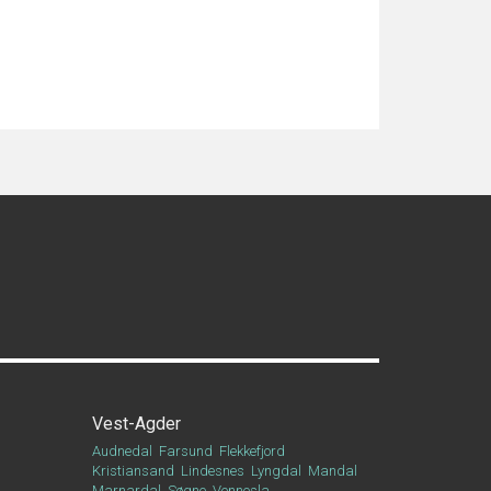
Vest-Agder
Audnedal
Farsund
Flekkefjord
Kristiansand
Lindesnes
Lyngdal
Mandal
Marnardal
Søgne
Vennesla