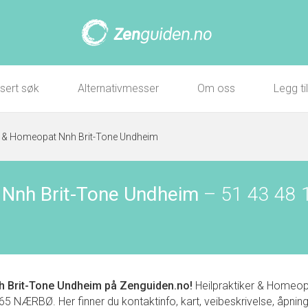
sert søk
Alternativmesser
Om oss
Legg ti
er & Homeopat Nnh Brit-Tone Undheim
 Nnh Brit-Tone Undheim
–
51 43 48 
h Brit-Tone Undheim
på Zenguiden.no!
Heilpraktiker & Homeopat
NÆRBØ. Her finner du kontaktinfo, kart, veibeskrivelse, åpningst