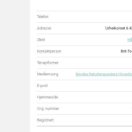
Telefon
Adresse
Urheikorset 6
Sted
H
Kontaktperson
Brit-T
Terapiformer
Medlemsorg.
Norske Naturterapeuters Hovedo
E-post
Hjemmeside
Org. nummer
Registrert