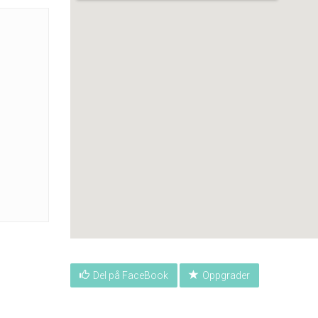
Del på FaceBook
Oppgrader