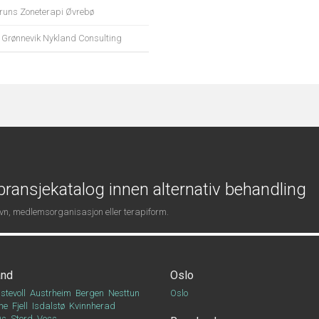
runs Zoneterapi Øvrebø
i Grønnevik Nykland Consulting
ransjekatalog innen alternativ behandling
navn, medlemsorganisasjon eller terapiform.
and
Oslo
stevoll
Austrheim
Bergen
Nesttun
Oslo
ne
Fjell
Isdalstø
Kvinnherad
Os
Stord
Voss