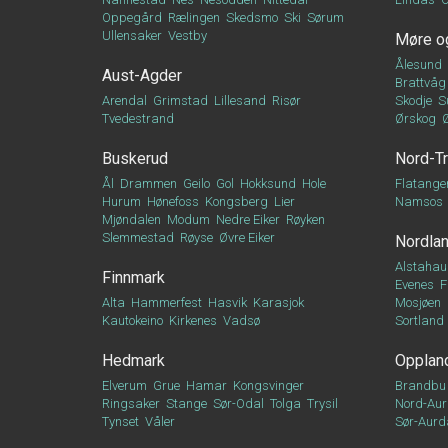
Oppegård
Rælingen
Skedsmo
Ski
Sørum
Ullensaker
Vestby
Møre o
Ålesund
Aust-Agder
Brattvåg
Arendal
Grimstad
Lillesand
Risør
Skodje
S
Tvedestrand
Ørskog
Buskerud
Nord-T
Ål
Drammen
Geilo
Gol
Hokksund
Hole
Flatange
Hurum
Hønefoss
Kongsberg
Lier
Namsos
Mjøndalen
Modum
Nedre Eiker
Røyken
Slemmestad
Røyse
Øvre Eiker
Nordla
Alstahau
Finnmark
Evenes
F
Alta
Hammerfest
Hasvik
Karasjok
Mosjøen
Kautokeino
Kirkenes
Vadsø
Sortland
Hedmark
Opplan
Elverum
Grue
Hamar
Kongsvinger
Brandbu
Ringsaker
Stange
Sør-Odal
Tolga
Trysil
Nord-Aur
Tynset
Våler
Sør-Aurd