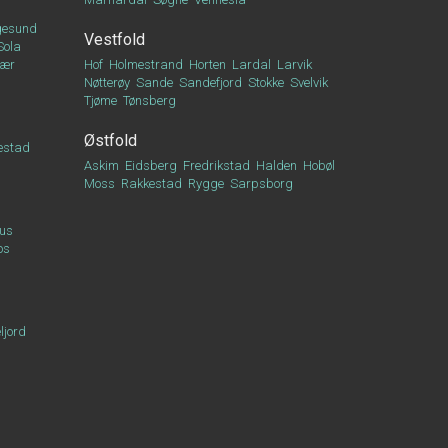
esund
Vestfold
Sola
vær
Hof
Holmestrand
Horten
Lardal
Larvik
Nøtterøy
Sande
Sandefjord
Stokke
Svelvik
Tjøme
Tønsberg
Østfold
estad
Askim
Eidsberg
Fredrikstad
Halden
Hobøl
Moss
Rakkestad
Rygge
Sarpsborg
us
os
ljord