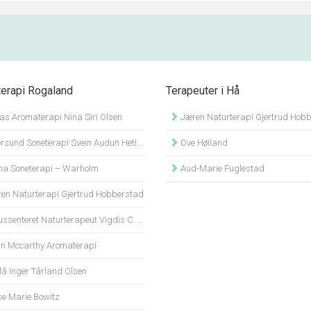
terapi Rogaland
Terapeuter i Hå
as Aromaterapi Nina Siri Olsen
Jæren Naturterapi Gjertrud Hob
sund Soneterapi Svein Audun Hetland
Ove Høiland
na Soneterapi – Warholm
Aud-Marie Fuglestad
en Naturterapi Gjertrud Hobberstad
ssenteret Naturterapeut Vigdis C. Larsen
n Mccarthy Aromaterapi
lå Inger Tårland Olsen
e Marie Bowitz