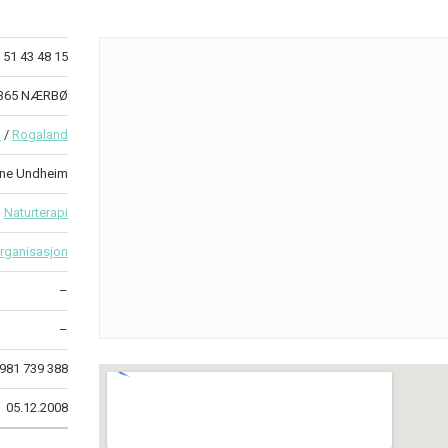
51 43 48 15
 4365 NÆRBØ
å
/
Rogaland
one Undheim
Naturterapi
rganisasjon
–
–
981 739 388
05.12.2008