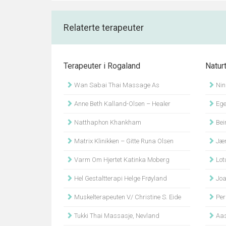
Relaterte terapeuter
Terapeuter i Rogaland
Natur
Wan Sabai Thai Massage As
Nin
Anne Beth Kalland-Olsen – Healer
Eger
Natthaphon Khankham
Bei
Matrix Klinikken – Gitte Runa Olsen
Jær
Varm Om Hjertet Katinka Moberg
Lotu
Hel Gestaltterapi Helge Frøyland
Joa
Muskelterapeuten V/ Christine S. Eide
Per
Tukki Thai Massasje, Nevland
Aas