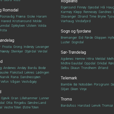
Rogaland
Eigersund
Finnøy
Gjesdal
Hå
Haug
g Romsdal
Karmøy
Klepp
Rennesøy
Sandnes
Fosnavåg
Fræna
Giske
Haram
Stavanger
Strand
Time
Bryne
Tys
Hareid
Kristiansund
Molde
Varhaug
Vindafjord
unndal
Sykkylven
Ulstein
Volda
Ørsta
Sogn og fjordane
Bremanger
Eid
Førde
Gloppen
Hyll
røndelag
Luster
Sogndal
r
Frosta
Grong
Inderøy
Levanger
Nærøy
Steinkjer
Stjørdal
Verdal
Sør-Trøndelag
Agdenes
Hemne
Hitra
Meldal
Melh
nd
Midtre Gauldal
Oppdal
Orkdal
Rør
g
Andenes
Andøy
Bardu
Bodø
Selbu
Skaun
Trondheim
Ørland
auske
Flakstad
Leknes
Lødingen
Narvik
Rana
Sandnessjøen
Telemark
Vefsn
Vågan
Vestvågøy
Bamble
Bø
Notodden
Porsgrunn
Se
Siljan
Skien
Vinje
d
Gjøvik
Gran
Lillehammer
Lunner
Troms
dal
Otta
Ringebu
Søndre Land
Bardufoss
Harstad
Lenvik
Tromsø
al
Vestre Toten
Østre Toten