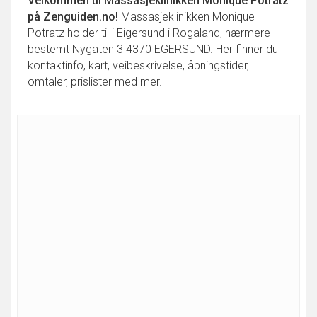
Velkommen til
Massasjeklinikken Monique Potratz
på Zenguiden.no!
Massasjeklinikken Monique
Potratz holder til i Eigersund i Rogaland, nærmere
bestemt Nygaten 3 4370 EGERSUND. Her finner du
kontaktinfo, kart, veibeskrivelse, åpningstider,
omtaler, prislister med mer.