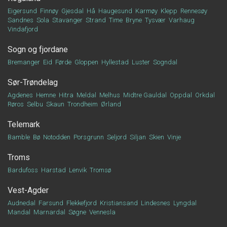
Eigersund
Finnøy
Gjesdal
Hå
Haugesund
Karmøy
Klepp
Rennesøy
Sandnes
Sola
Stavanger
Strand
Time
Bryne
Tysvær
Varhaug
Vindafjord
Sogn og fjordane
Bremanger
Eid
Førde
Gloppen
Hyllestad
Luster
Sogndal
Sør-Trøndelag
Agdenes
Hemne
Hitra
Meldal
Melhus
Midtre Gauldal
Oppdal
Orkdal
Røros
Selbu
Skaun
Trondheim
Ørland
Telemark
Bamble
Bø
Notodden
Porsgrunn
Seljord
Siljan
Skien
Vinje
Troms
Bardufoss
Harstad
Lenvik
Tromsø
Vest-Agder
Audnedal
Farsund
Flekkefjord
Kristiansand
Lindesnes
Lyngdal
Mandal
Marnardal
Søgne
Vennesla