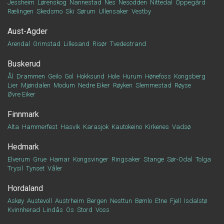
Jessheim
Lørenskog
Nannestad
Nes
Nesodden
Nittedal
Oppegård
Rælingen
Skedsmo
Ski
Sørum
Ullensaker
Vestby
Aust-Agder
Arendal
Grimstad
Lillesand
Risør
Tvedestrand
Buskerud
Ål
Drammen
Geilo
Gol
Hokksund
Hole
Hurum
Hønefoss
Kongsberg
Lier
Mjøndalen
Modum
Nedre Eiker
Røyken
Slemmestad
Røyse
Øvre Eiker
Finnmark
Alta
Hammerfest
Hasvik
Karasjok
Kautokeino
Kirkenes
Vadsø
Hedmark
Elverum
Grue
Hamar
Kongsvinger
Ringsaker
Stange
Sør-Odal
Tolga
Trysil
Tynset
Våler
Hordaland
Askøy
Austevoll
Austrheim
Bergen
Nesttun
Bømlo
Etne
Fjell
Isdalstø
Kvinnherad
Lindås
Os
Stord
Voss