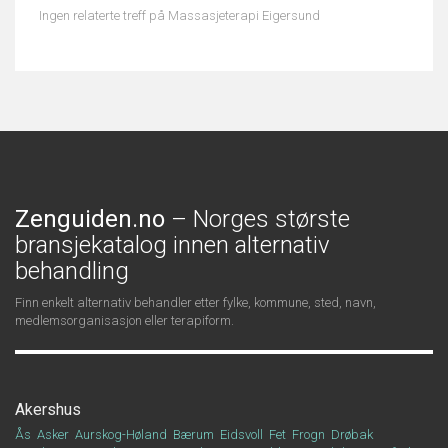
Ingen relaterte treff på Massasjeterapi Eigersund
Zenguiden.no
– Norges største
bransjekatalog innen alternativ
behandling
Finn enkelt alternativ behandler etter fylke, kommune, sted, navn,
medlemsorganisasjon eller terapiform.
Akershus
Ås
Asker
Aurskog-Høland
Bærum
Eidsvoll
Fet
Frogn
Drøbak