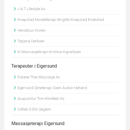
J & T Lifestyle As
Knapstad Muskelterapi Birgitte Knapstad Endestad
Herodicus Kvinen
Tatjana Derksen
Ki Massasjeterapi Kristina Ingvaldsen
Terapeuter i Eigersund
Dalane Thai Massasje As
Egersund Soneterapi Svein Audun Hetland
Acupunctur Tcm-Klinikken As
Odheli-S Elin Seglem
Massasjeterapi Eigersund