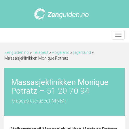
Meny
Zenguiden.no
»
Terapeut
»
Rogaland
»
Eigersund
»
Massasjeklinikken Monique Potratz
Massasjeklinikken Monique
Potratz
–
51 20 70 94
Massasjeterapeut MNMF