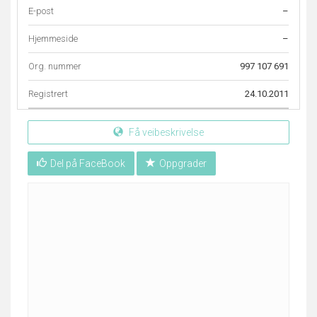
E-post
–
Hjemmeside
–
Org. nummer
997 107 691
Registrert
24.10.2011
Få veibeskrivelse
Del på FaceBook
Oppgrader