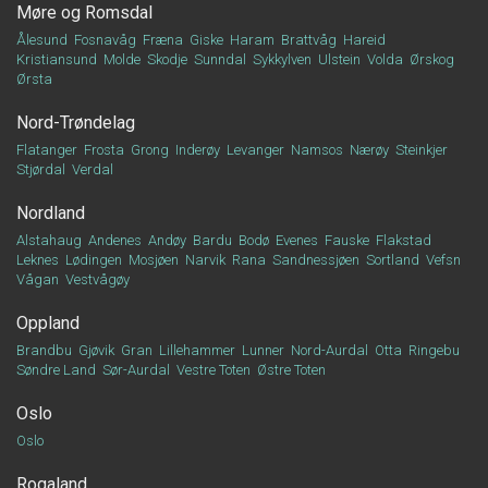
Møre og Romsdal
Ålesund
Fosnavåg
Fræna
Giske
Haram
Brattvåg
Hareid
Kristiansund
Molde
Skodje
Sunndal
Sykkylven
Ulstein
Volda
Ørskog
Ørsta
Nord-Trøndelag
Flatanger
Frosta
Grong
Inderøy
Levanger
Namsos
Nærøy
Steinkjer
Stjørdal
Verdal
Nordland
Alstahaug
Andenes
Andøy
Bardu
Bodø
Evenes
Fauske
Flakstad
Leknes
Lødingen
Mosjøen
Narvik
Rana
Sandnessjøen
Sortland
Vefsn
Vågan
Vestvågøy
Oppland
Brandbu
Gjøvik
Gran
Lillehammer
Lunner
Nord-Aurdal
Otta
Ringebu
Søndre Land
Sør-Aurdal
Vestre Toten
Østre Toten
Oslo
Oslo
Rogaland