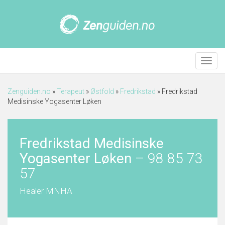
Meny
Zenguiden.no
»
Terapeut
»
Østfold
»
Fredrikstad
»
Fredrikstad
Medisinske Yogasenter Løken
Fredrikstad Medisinske
Yogasenter Løken
–
98 85 73
57
Healer MNHA