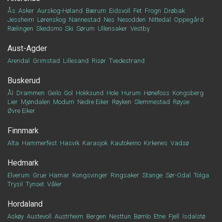
Ås
Asker
Aurskog-Høland
Bærum
Eidsvoll
Fet
Frogn
Drøbak
Jessheim
Lørenskog
Nannestad
Nes
Nesodden
Nittedal
Oppegård
Rælingen
Skedsmo
Ski
Sørum
Ullensaker
Vestby
Aust-Agder
Arendal
Grimstad
Lillesand
Risør
Tvedestrand
Buskerud
Ål
Drammen
Geilo
Gol
Hokksund
Hole
Hurum
Hønefoss
Kongsberg
Lier
Mjøndalen
Modum
Nedre Eiker
Røyken
Slemmestad
Røyse
Øvre Eiker
Finnmark
Alta
Hammerfest
Hasvik
Karasjok
Kautokeino
Kirkenes
Vadsø
Hedmark
Elverum
Grue
Hamar
Kongsvinger
Ringsaker
Stange
Sør-Odal
Tolga
Trysil
Tynset
Våler
Hordaland
Askøy
Austevoll
Austrheim
Bergen
Nesttun
Bømlo
Etne
Fjell
Isdalstø