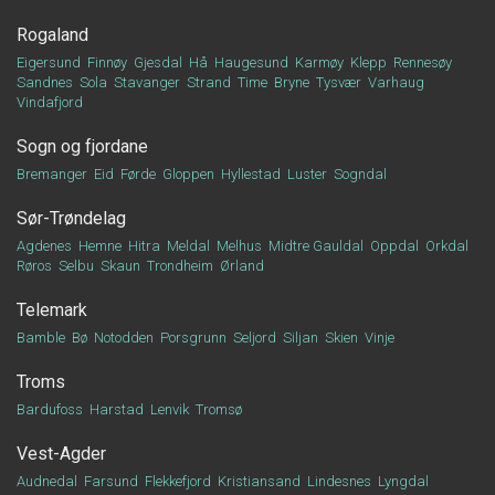
Rogaland
Eigersund
Finnøy
Gjesdal
Hå
Haugesund
Karmøy
Klepp
Rennesøy
Sandnes
Sola
Stavanger
Strand
Time
Bryne
Tysvær
Varhaug
Vindafjord
Sogn og fjordane
Bremanger
Eid
Førde
Gloppen
Hyllestad
Luster
Sogndal
Sør-Trøndelag
Agdenes
Hemne
Hitra
Meldal
Melhus
Midtre Gauldal
Oppdal
Orkdal
Røros
Selbu
Skaun
Trondheim
Ørland
Telemark
Bamble
Bø
Notodden
Porsgrunn
Seljord
Siljan
Skien
Vinje
Troms
Bardufoss
Harstad
Lenvik
Tromsø
Vest-Agder
Audnedal
Farsund
Flekkefjord
Kristiansand
Lindesnes
Lyngdal