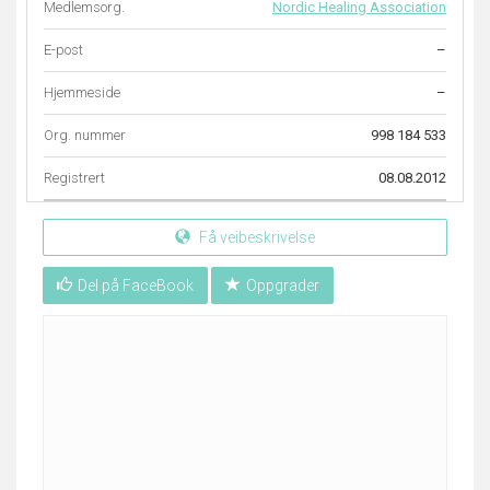
Medlemsorg.
Nordic Healing Association
E-post
–
Hjemmeside
–
Org. nummer
998 184 533
Registrert
08.08.2012
Få veibeskrivelse
Del på FaceBook
Oppgrader