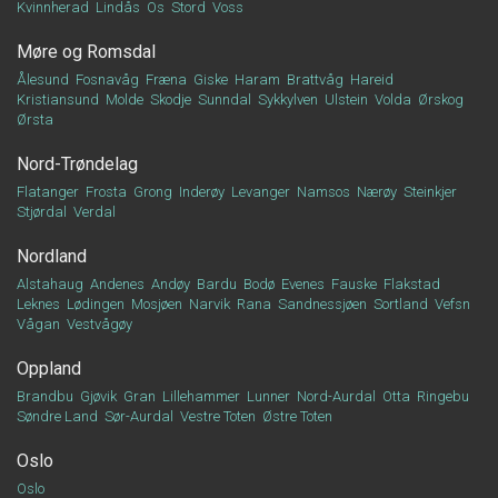
Kvinnherad
Lindås
Os
Stord
Voss
Møre og Romsdal
Ålesund
Fosnavåg
Fræna
Giske
Haram
Brattvåg
Hareid
Kristiansund
Molde
Skodje
Sunndal
Sykkylven
Ulstein
Volda
Ørskog
Ørsta
Nord-Trøndelag
Flatanger
Frosta
Grong
Inderøy
Levanger
Namsos
Nærøy
Steinkjer
Stjørdal
Verdal
Nordland
Alstahaug
Andenes
Andøy
Bardu
Bodø
Evenes
Fauske
Flakstad
Leknes
Lødingen
Mosjøen
Narvik
Rana
Sandnessjøen
Sortland
Vefsn
Vågan
Vestvågøy
Oppland
Brandbu
Gjøvik
Gran
Lillehammer
Lunner
Nord-Aurdal
Otta
Ringebu
Søndre Land
Sør-Aurdal
Vestre Toten
Østre Toten
Oslo
Oslo