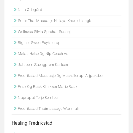
Nina Ødegård
Smile Thai Massasje Nittaya Khamchiangta
Wellness Silvia Sprohar Susanj
Rigmor Sveen Psykoterapi
Metas Helse Og Nlp Coach As
Jatuporn Saengprom Karlsen
Fredrikstad Massasje Og Muskelterapi Arjpakdee
Frisk Og Rask Klinikken Marie Rask
Naprapat Terje Berntsen
Fredrikstad Thaimassage Wanmali
Healing Fredrikstad