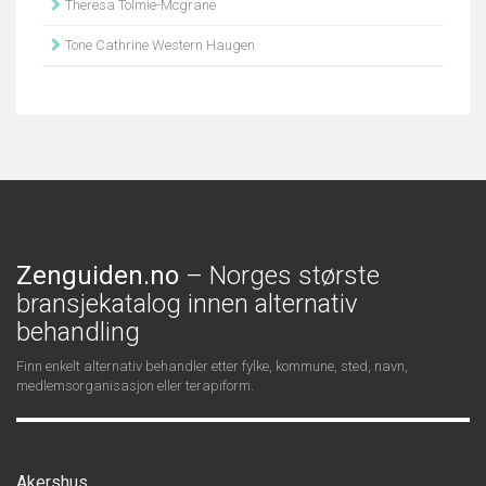
Theresa Tolmie-Mcgrane
Tone Cathrine Western Haugen
Zenguiden.no
– Norges største
bransjekatalog innen alternativ
behandling
Finn enkelt alternativ behandler etter fylke, kommune, sted, navn,
medlemsorganisasjon eller terapiform.
Akershus