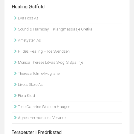
Healing Østfold
Eva Foss As
Sound & Harmony – Klangmassasje Gretka
Ametysten As
Hilde’s Healing Hilde Svendsen
Monica Therese Løvås Skog’ S Spålinje
Theresa Tolmie-Mcgrane
Livets Skole As
Fiola Kidd
Tone Cathrine Western Haugen
Agnes Hermansens Velvære
Terapeuter i Fredrikstad