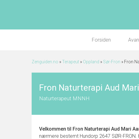
Forsiden
Avan
Zenguiden.no
»
Terapeut
»
Oppland
»
Sør-Fron
»
Fron Na
Fron Naturterapi Aud Mari
Naturterapeut MNNH
Velkommen til
Fron Naturterapi Aud Mari Aa
nærmere bestemt Hundorp 2647 SØR-FRON. Her fi