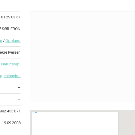
61 29 83 61
7 SØR-FRON
on
/
Oppland
ekre Iversen
Naturterapi
rganisasjon
–
–
982 455 871
19.09.2008