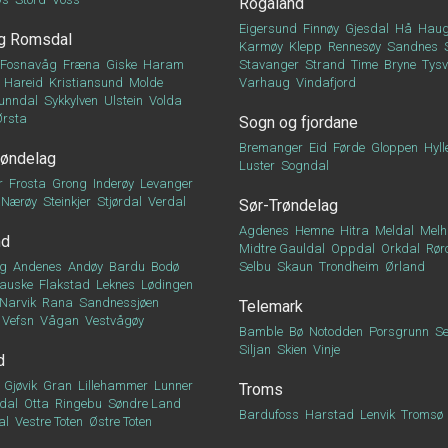
Rogaland
Eigersund
Finnøy
Gjesdal
Hå
Haug
g Romsdal
Karmøy
Klepp
Rennesøy
Sandnes
Fosnavåg
Fræna
Giske
Haram
Stavanger
Strand
Time
Bryne
Tys
Hareid
Kristiansund
Molde
Varhaug
Vindafjord
unndal
Sykkylven
Ulstein
Volda
Ørsta
Sogn og fjordane
Bremanger
Eid
Førde
Gloppen
Hyll
røndelag
Luster
Sogndal
r
Frosta
Grong
Inderøy
Levanger
Nærøy
Steinkjer
Stjørdal
Verdal
Sør-Trøndelag
Agdenes
Hemne
Hitra
Meldal
Melh
nd
Midtre Gauldal
Oppdal
Orkdal
Rør
g
Andenes
Andøy
Bardu
Bodø
Selbu
Skaun
Trondheim
Ørland
auske
Flakstad
Leknes
Lødingen
Narvik
Rana
Sandnessjøen
Telemark
Vefsn
Vågan
Vestvågøy
Bamble
Bø
Notodden
Porsgrunn
Se
Siljan
Skien
Vinje
d
Gjøvik
Gran
Lillehammer
Lunner
Troms
dal
Otta
Ringebu
Søndre Land
Bardufoss
Harstad
Lenvik
Tromsø
al
Vestre Toten
Østre Toten