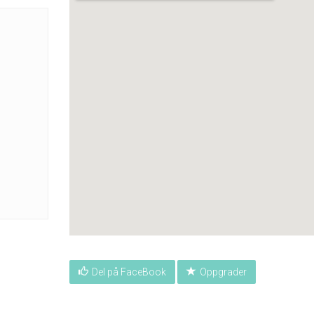
Del på FaceBook
Oppgrader