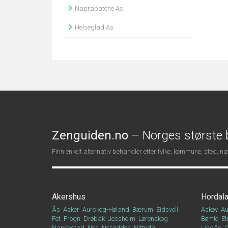
Naprapatene As
Helseglad As
Zenguiden.no
– Norges største b
Finn enkelt alternativ behandler etter fylke, kommune, sted, 
Akershus
Hordal
Ås
Asker
Aurskog-Høland
Bærum
Eidsvoll
Askøy
Au
Fet
Frogn
Drøbak
Jessheim
Lørenskog
Bømlo
Et
Nannestad
Nes
Nesodden
Nittedal
Lindås