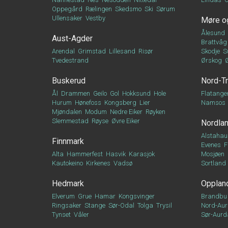
Oppegård
Rælingen
Skedsmo
Ski
Sørum
Ullensaker
Vestby
Møre o
Ålesund
Aust-Agder
Brattvåg
Arendal
Grimstad
Lillesand
Risør
Skodje
S
Tvedestrand
Ørskog
Buskerud
Nord-T
Ål
Drammen
Geilo
Gol
Hokksund
Hole
Flatange
Hurum
Hønefoss
Kongsberg
Lier
Namsos
Mjøndalen
Modum
Nedre Eiker
Røyken
Slemmestad
Røyse
Øvre Eiker
Nordla
Alstahau
Finnmark
Evenes
F
Alta
Hammerfest
Hasvik
Karasjok
Mosjøen
Kautokeino
Kirkenes
Vadsø
Sortland
Hedmark
Opplan
Elverum
Grue
Hamar
Kongsvinger
Brandbu
Ringsaker
Stange
Sør-Odal
Tolga
Trysil
Nord-Aur
Tynset
Våler
Sør-Aurd