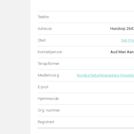
Telefon
Adresse
Hundorp 264
Sted
Sør-Fr
Kontaktperson
Aud Mari Aan
Terapiformer
Medlemsorg.
Norske Naturterapeuters Hovedo
E-post
Hjemmeside
Org. nummer
Registrert