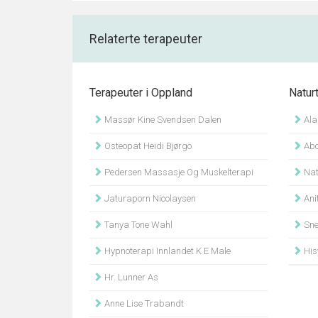
Relaterte terapeuter
Terapeuter i Oppland
Natur
Massør Kine Svendsen Dalen
Ala
Osteopat Heidi Bjørgo
Abc
Pedersen Massasje Og Muskelterapi
Nat
Jaturaporn Nicolaysen
Ani
Tanya Tone Wahl
Sner
Hypnoterapi Innlandet K E Male
His
Hr. Lunner As
Anne Lise Trabandt