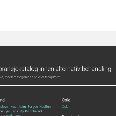
ransjekatalog innen alternativ behandling
navn, medlemsorganisasjon eller terapiform.
and
Oslo
stevoll
Austrheim
Bergen
Nesttun
Oslo
ne
Fjell
Isdalstø
Kvinnherad
Os
Stord
Voss