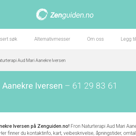
sert søk
Alternativmesser
Om oss
Legg ti
turterapi Aud Mari Aanekre Iversen
 Aanekre Iversen
–
61 29 83 61
nekre Iversen
på Zenguiden.no!
Fron Naturterapi Aud Mari Aanek
nner du kontaktinfo, kart, veibeskrivelse, åpningstider, omtaler