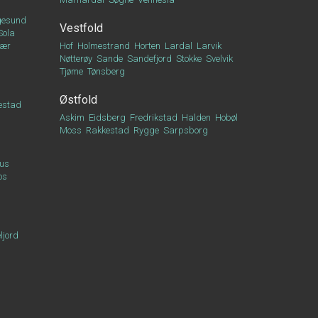
esund
Vestfold
Sola
vær
Hof
Holmestrand
Horten
Lardal
Larvik
Nøtterøy
Sande
Sandefjord
Stokke
Svelvik
Tjøme
Tønsberg
Østfold
estad
Askim
Eidsberg
Fredrikstad
Halden
Hobøl
Moss
Rakkestad
Rygge
Sarpsborg
us
os
ljord