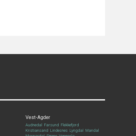
Vest-Agder
Audnedal
Farsund
Flekkefjord
Kristiansand
Lindesnes
Lyngdal
Mandal
Marnardal
Søgne
Vennesla