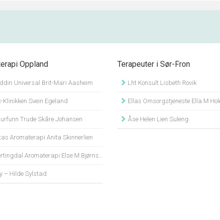
terapi Oppland
Terapeuter i Sør-Fron
ddin Universal Brit-Mari Aasheim
Lht Konsult Lisbeth Rovik
-Klinikken Svein Egeland
Ellas Omsorgstjeneste Ella M Hol
urfunn Trude Skåre Johansen
Åse Helen Lien Suleng
tas Aromaterapi Anita Skinnerlien
tingdal Aromaterapi Else M Bjørnson
y – Hilde Sylstad