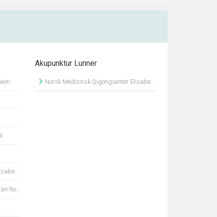
Akupunktur Lunner
heim
Norsk Medisinsk Qigongsenter Elisabeth Finseth
d
Finseth
Rooyen