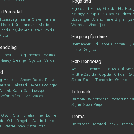
Rogaland
Eigersund
Finnøy
Gjesdal
Hå
Haug
g Romsdal
Karmøy
Klepp
Rennesøy
Sandnes
Fosnavåg
Fræna
Giske
Haram
Stavanger
Strand
Time
Bryne
Tys
Hareid
Kristiansund
Molde
Varhaug
Vindafjord
unndal
Sykkylven
Ulstein
Volda
Ørsta
Sogn og fjordane
Bremanger
Eid
Førde
Gloppen
Hyll
røndelag
Luster
Sogndal
r
Frosta
Grong
Inderøy
Levanger
Nærøy
Steinkjer
Stjørdal
Verdal
Sør-Trøndelag
Agdenes
Hemne
Hitra
Meldal
Melh
nd
Midtre Gauldal
Oppdal
Orkdal
Rør
g
Andenes
Andøy
Bardu
Bodø
Selbu
Skaun
Trondheim
Ørland
auske
Flakstad
Leknes
Lødingen
Narvik
Rana
Sandnessjøen
Telemark
Vefsn
Vågan
Vestvågøy
Bamble
Bø
Notodden
Porsgrunn
Se
Siljan
Skien
Vinje
d
Gjøvik
Gran
Lillehammer
Lunner
Troms
dal
Otta
Ringebu
Søndre Land
Bardufoss
Harstad
Lenvik
Tromsø
al
Vestre Toten
Østre Toten