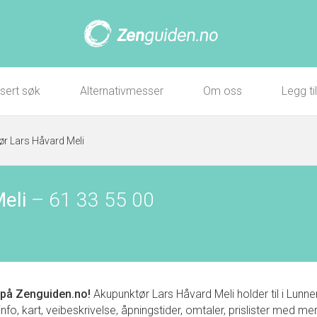
sert søk
Alternativmesser
Om oss
Legg ti
r Lars Håvard Meli
eli
–
61 33 55 00
på Zenguiden.no!
Akupunktør Lars Håvard Meli holder til i Lun
, kart, veibeskrivelse, åpningstider, omtaler, prislister med mer