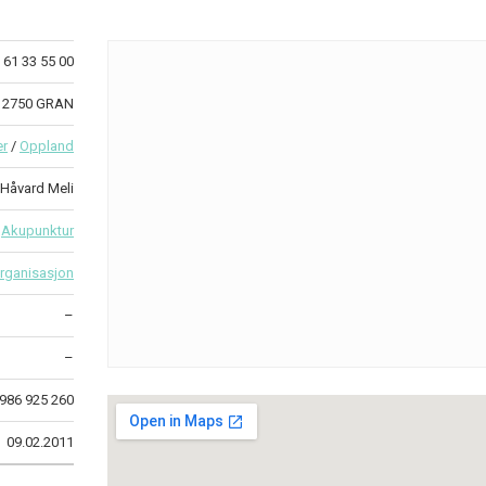
61 33 55 00
3 2750 GRAN
er
/
Oppland
 Håvard Meli
Akupunktur
rganisasjon
–
–
986 925 260
09.02.2011