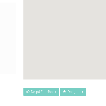
Del på FaceBook
Oppgrader