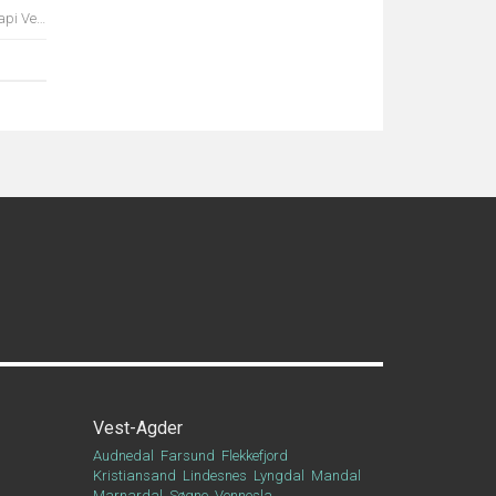
ed Rem
Vest-Agder
Audnedal
Farsund
Flekkefjord
Kristiansand
Lindesnes
Lyngdal
Mandal
Marnardal
Søgne
Vennesla