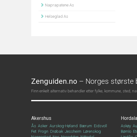
Naprapatene As
Helseglad As
Zenguiden.no
– Norges største b
Finn enkelt alternativ behandler etter fylke, kommune, sted, 
Akershus
Hordal
Ås
Asker
Aurskog-Høland
Bærum
Eidsvoll
Askøy
Au
Fet
Frogn
Drøbak
Jessheim
Lørenskog
Bømlo
Et
Nannestad
Nes
Nesodden
Nittedal
Lindås