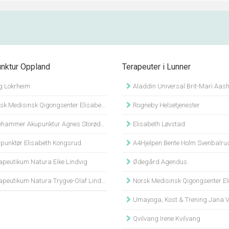
nktur Oppland
Terapeuter i Lunner
 Lokrheim
Aladdin Universal Brit-Mari Aas
k Medisinsk Qigongsenter Elisabeth Finseth
Rogneby Helsetjenester
hammer Akupunktur Agnes Storødegård Holland
Elisabeth Løvstad
punktør Elisabeth Kongsrud
A4Hjelpen Bente Holm Svenbalru
apeutikum Natura Eike Lindvig
Ødegård Agendus
peutikum Natura Trygve-Olaf Lindvig
Norsk Medisinsk Qigongsenter Elisabeth 
Umayoga, Kost & Trening Jana Van 
Qvilvang Irene Kvilvang