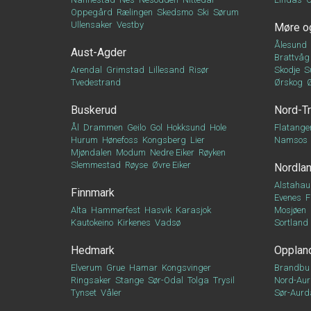
Oppegård
Rælingen
Skedsmo
Ski
Sørum
Ullensaker
Vestby
Møre o
Ålesund
Aust-Agder
Brattvåg
Arendal
Grimstad
Lillesand
Risør
Skodje
S
Tvedestrand
Ørskog
Buskerud
Nord-T
Ål
Drammen
Geilo
Gol
Hokksund
Hole
Flatange
Hurum
Hønefoss
Kongsberg
Lier
Namsos
Mjøndalen
Modum
Nedre Eiker
Røyken
Slemmestad
Røyse
Øvre Eiker
Nordla
Alstahau
Finnmark
Evenes
F
Alta
Hammerfest
Hasvik
Karasjok
Mosjøen
Kautokeino
Kirkenes
Vadsø
Sortland
Hedmark
Opplan
Elverum
Grue
Hamar
Kongsvinger
Brandbu
Ringsaker
Stange
Sør-Odal
Tolga
Trysil
Nord-Aur
Tynset
Våler
Sør-Aurd