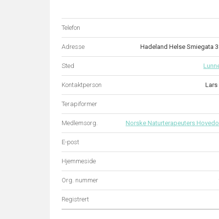
Telefon
Adresse
Hadeland Helse Smiegata 
Sted
Lunn
Kontaktperson
Lars
Terapiformer
Medlemsorg.
Norske Naturterapeuters Hovedo
E-post
Hjemmeside
Org. nummer
Registrert