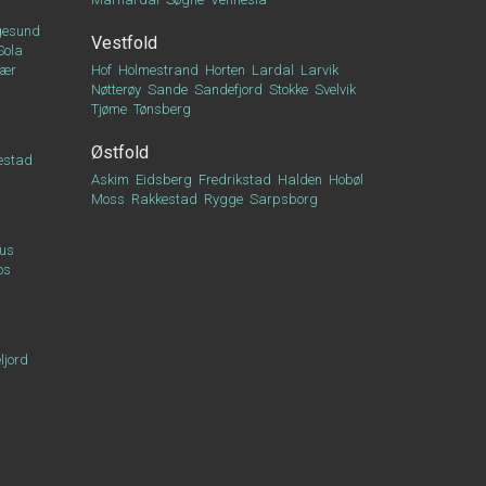
esund
Vestfold
Sola
vær
Hof
Holmestrand
Horten
Lardal
Larvik
Nøtterøy
Sande
Sandefjord
Stokke
Svelvik
Tjøme
Tønsberg
Østfold
estad
Askim
Eidsberg
Fredrikstad
Halden
Hobøl
Moss
Rakkestad
Rygge
Sarpsborg
us
os
ljord