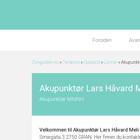
Forsiden
Avan
Zenguiden.no
»
Terapeut
»
Oppland
»
Lunner
»
Akupunktø
Akupunktør Lars Håvard M
Akupunktør MNNH
Velkommen til
Akupunktør Lars Håvard Meli
Smiegata 3 2750 GRAN. Her finner du kontaktinfo