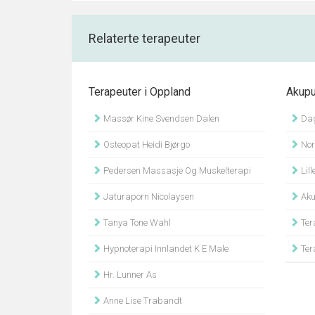
Relaterte terapeuter
Terapeuter i Oppland
Akupu
Massør Kine Svendsen Dalen
Dag
Osteopat Heidi Bjørgo
Nors
Pedersen Massasje Og Muskelterapi
Lille
Jaturaporn Nicolaysen
Aku
Tanya Tone Wahl
Ter
Hypnoterapi Innlandet K E Male
Tera
Hr. Lunner As
Anne Lise Trabandt