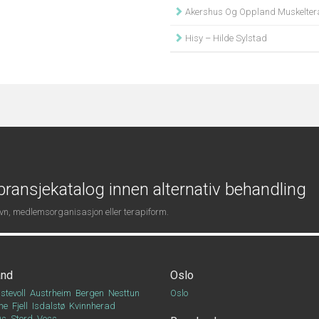
Akershus Og Oppland Muskelterapi V
Hisy – Hilde Sylstad
ransjekatalog innen alternativ behandling
navn, medlemsorganisasjon eller terapiform.
and
Oslo
stevoll
Austrheim
Bergen
Nesttun
Oslo
ne
Fjell
Isdalstø
Kvinnherad
Os
Stord
Voss