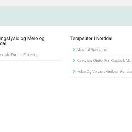
ingsfysiolog Møre og
Terapeuter i Norddal
dal
Akuvital Bjørnstad
edikte Furnes Ernæring
Konkylien Klinikk For Klassisk Massasje Lei
Helse Og Velværeklinikken Renata 