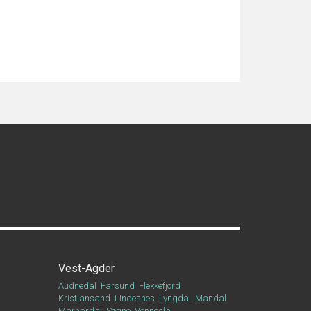
Vest-Agder
Audnedal
Farsund
Flekkefjord
Kristiansand
Lindesnes
Lyngdal
Mandal
Marnardal
Søgne
Vennesla