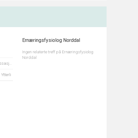
Ernæringsfysiolog Norddal
Ingen relaterte treff på Ernæringsfysiolog
Norddal
f Sælen
Ytterli