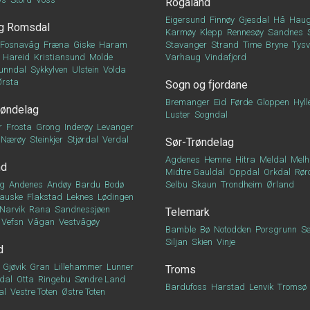
Rogaland
Eigersund
Finnøy
Gjesdal
Hå
Haug
g Romsdal
Karmøy
Klepp
Rennesøy
Sandnes
Fosnavåg
Fræna
Giske
Haram
Stavanger
Strand
Time
Bryne
Tys
Hareid
Kristiansund
Molde
Varhaug
Vindafjord
unndal
Sykkylven
Ulstein
Volda
Ørsta
Sogn og fjordane
Bremanger
Eid
Førde
Gloppen
Hyll
røndelag
Luster
Sogndal
r
Frosta
Grong
Inderøy
Levanger
Nærøy
Steinkjer
Stjørdal
Verdal
Sør-Trøndelag
Agdenes
Hemne
Hitra
Meldal
Melh
nd
Midtre Gauldal
Oppdal
Orkdal
Rør
g
Andenes
Andøy
Bardu
Bodø
Selbu
Skaun
Trondheim
Ørland
auske
Flakstad
Leknes
Lødingen
Narvik
Rana
Sandnessjøen
Telemark
Vefsn
Vågan
Vestvågøy
Bamble
Bø
Notodden
Porsgrunn
Se
Siljan
Skien
Vinje
d
Gjøvik
Gran
Lillehammer
Lunner
Troms
dal
Otta
Ringebu
Søndre Land
Bardufoss
Harstad
Lenvik
Tromsø
al
Vestre Toten
Østre Toten