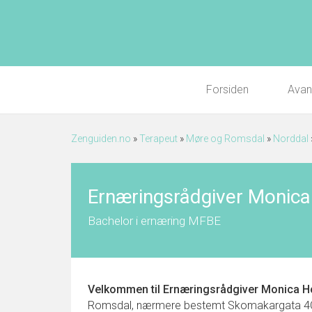
Forsiden
Avan
Zenguiden.no
»
Terapeut
»
Møre og Romsdal
»
Norddal
Ernæringsrådgiver Monic
Bachelor i ernæring MFBE
Velkommen til
Ernæringsrådgiver Monica H
Romsdal, nærmere bestemt Skomakargata 4C 6210