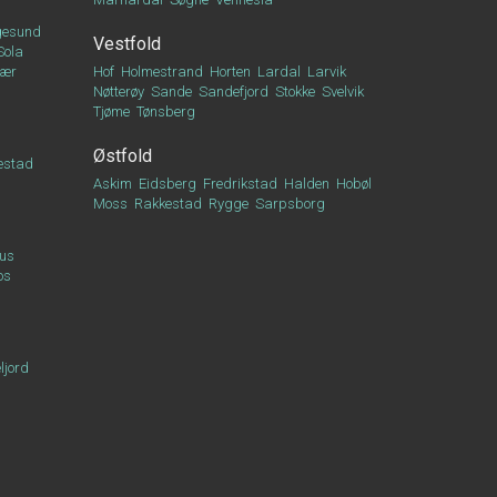
esund
Vestfold
Sola
vær
Hof
Holmestrand
Horten
Lardal
Larvik
Nøtterøy
Sande
Sandefjord
Stokke
Svelvik
Tjøme
Tønsberg
Østfold
estad
Askim
Eidsberg
Fredrikstad
Halden
Hobøl
Moss
Rakkestad
Rygge
Sarpsborg
us
os
ljord