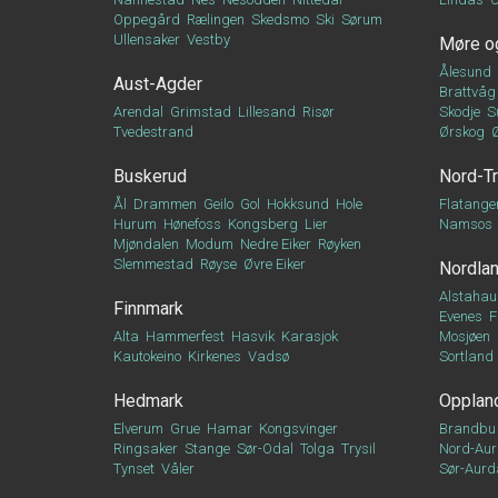
Oppegård
Rælingen
Skedsmo
Ski
Sørum
Ullensaker
Vestby
Møre o
Ålesund
Aust-Agder
Brattvåg
Arendal
Grimstad
Lillesand
Risør
Skodje
S
Tvedestrand
Ørskog
Buskerud
Nord-T
Ål
Drammen
Geilo
Gol
Hokksund
Hole
Flatange
Hurum
Hønefoss
Kongsberg
Lier
Namsos
Mjøndalen
Modum
Nedre Eiker
Røyken
Slemmestad
Røyse
Øvre Eiker
Nordla
Alstahau
Finnmark
Evenes
F
Alta
Hammerfest
Hasvik
Karasjok
Mosjøen
Kautokeino
Kirkenes
Vadsø
Sortland
Hedmark
Opplan
Elverum
Grue
Hamar
Kongsvinger
Brandbu
Ringsaker
Stange
Sør-Odal
Tolga
Trysil
Nord-Aur
Tynset
Våler
Sør-Aurd