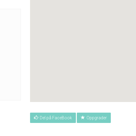
Del på FaceBook
Oppgrader