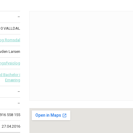
–
10 VALLDAL
og Romsdal
vden Larsen
ngsfysiolog
d Bachelor i
Ernæring
–
–
916 558 155
27.04.2016