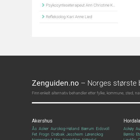
Psykosynteseterapeut Ann Christine Kærr
Refleksolog Kari Anne Lied
Zenguiden.no
– Norges største b
Finn enkelt alternativ behandler etter fylke, kommune, sted, 
Akershus
Hordal
Ås
Asker
Aurskog-Høland
Bærum
Eidsvoll
Askøy
Au
Fet
Frogn
Drøbak
Jessheim
Lørenskog
Bømlo
Et
Nannestad
Nes
Nesodden
Nittedal
Lindås