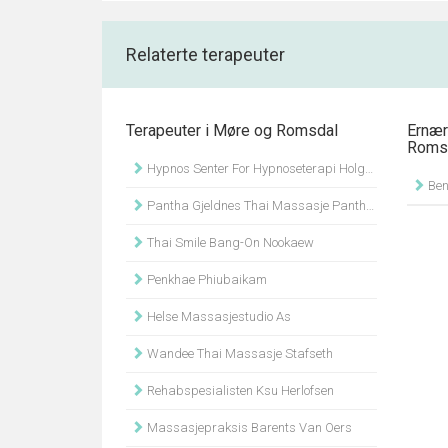
Relaterte terapeuter
Terapeuter i Møre og Romsdal
Ernær
Roms
Hypnos Senter For Hypnoseterapi Holger Gentzsch
Ben
Pantha Gjeldnes Thai Massasje Pantha Chuenchatchai
Thai Smile Bang-On Nookaew
Penkhae Phiubaikam
Helse Massasjestudio As
Wandee Thai Massasje Stafseth
Rehabspesialisten Ksu Herlofsen
Massasjepraksis Barents Van Oers