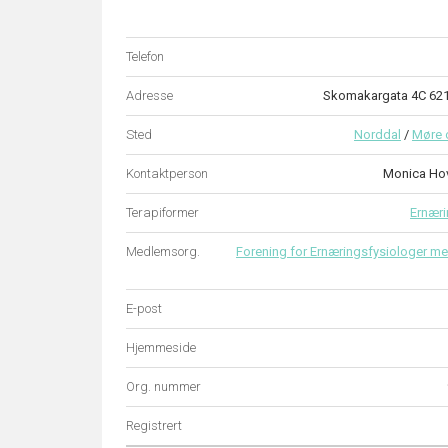
Telefon
Adresse
Skomakargata 4C 62
Sted
Norddal
/
Møre 
Kontaktperson
Monica Ho
Terapiformer
Ernæri
Medlemsorg.
Forening for Ernæringsfysiologer me
E-post
Hjemmeside
Org. nummer
Registrert