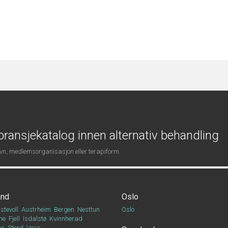
ransjekatalog innen alternativ behandling
navn, medlemsorganisasjon eller terapiform.
and
Oslo
stevoll
Austrheim
Bergen
Nesttun
Oslo
ne
Fjell
Isdalstø
Kvinnherad
Os
Stord
Voss