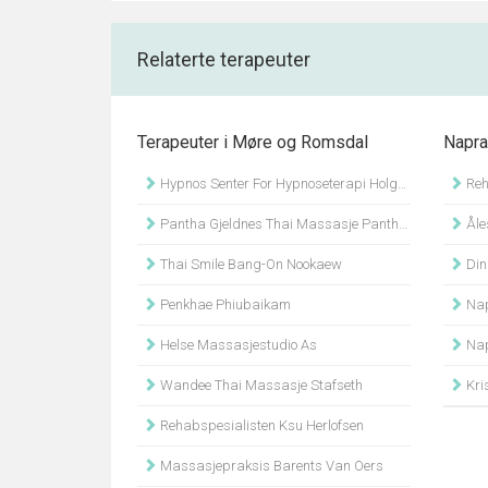
Relaterte terapeuter
Terapeuter i Møre og Romsdal
Napra
Hypnos Senter For Hypnoseterapi Holger Gentzsch
Reh
Pantha Gjeldnes Thai Massasje Pantha Chuenchatchai
Åles
Thai Smile Bang-On Nookaew
Din
Penkhae Phiubaikam
Nap
Helse Massasjestudio As
Nap
Wandee Thai Massasje Stafseth
Kris
Rehabspesialisten Ksu Herlofsen
Massasjepraksis Barents Van Oers