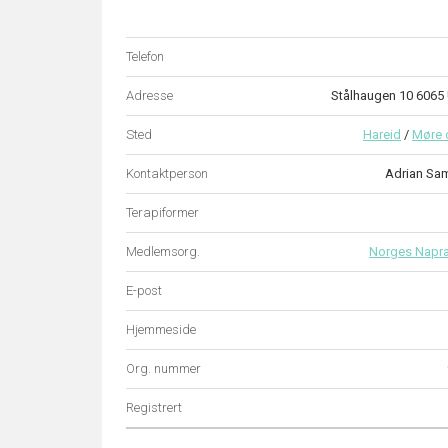
Telefon
Adresse
Stålhaugen 10 6065
Sted
Hareid
/
Møre 
Kontaktperson
Adrian Sa
Terapiformer
Medlemsorg.
Norges Napr
E-post
Hjemmeside
Org. nummer
Registrert