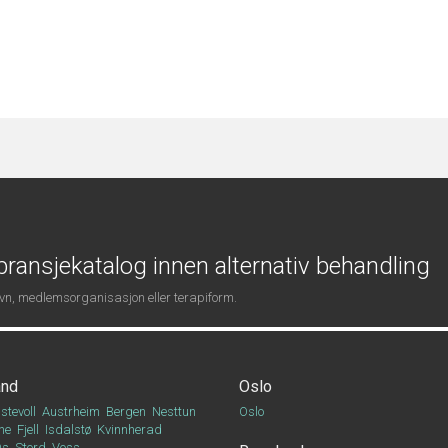
ransjekatalog innen alternativ behandling
navn, medlemsorganisasjon eller terapiform.
and
Oslo
stevoll
Austrheim
Bergen
Nesttun
Oslo
ne
Fjell
Isdalstø
Kvinnherad
Os
Stord
Voss