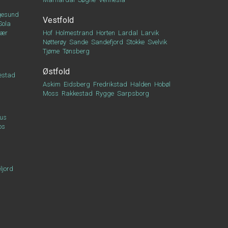
esund
Vestfold
Sola
vær
Hof
Holmestrand
Horten
Lardal
Larvik
Nøtterøy
Sande
Sandefjord
Stokke
Svelvik
Tjøme
Tønsberg
Østfold
estad
Askim
Eidsberg
Fredrikstad
Halden
Hobøl
Moss
Rakkestad
Rygge
Sarpsborg
us
os
ljord