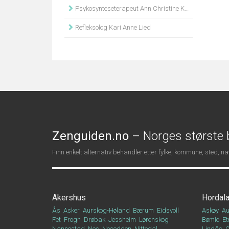
Psykosynteseterapeut Ann Christine Kærr
Refleksolog Kari Anne Lied
Zenguiden.no
– Norges største b
Finn enkelt alternativ behandler etter fylke, kommune, sted, 
Akershus
Hordal
Ås
Asker
Aurskog-Høland
Bærum
Eidsvoll
Askøy
Au
Fet
Frogn
Drøbak
Jessheim
Lørenskog
Bømlo
Et
Nannestad
Nes
Nesodden
Nittedal
Lindås