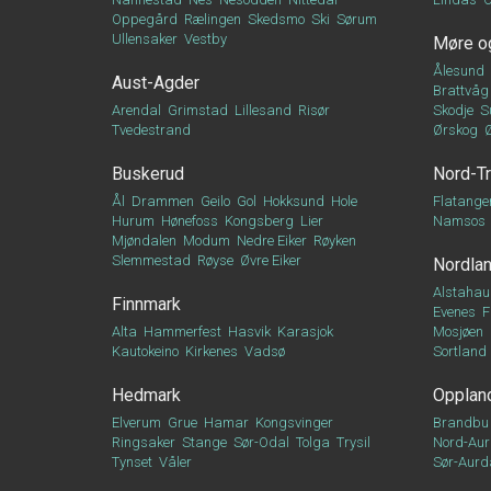
Oppegård
Rælingen
Skedsmo
Ski
Sørum
Ullensaker
Vestby
Møre o
Ålesund
Aust-Agder
Brattvåg
Arendal
Grimstad
Lillesand
Risør
Skodje
S
Tvedestrand
Ørskog
Buskerud
Nord-T
Ål
Drammen
Geilo
Gol
Hokksund
Hole
Flatange
Hurum
Hønefoss
Kongsberg
Lier
Namsos
Mjøndalen
Modum
Nedre Eiker
Røyken
Slemmestad
Røyse
Øvre Eiker
Nordla
Alstahau
Finnmark
Evenes
F
Alta
Hammerfest
Hasvik
Karasjok
Mosjøen
Kautokeino
Kirkenes
Vadsø
Sortland
Hedmark
Opplan
Elverum
Grue
Hamar
Kongsvinger
Brandbu
Ringsaker
Stange
Sør-Odal
Tolga
Trysil
Nord-Aur
Tynset
Våler
Sør-Aurd