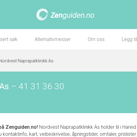
sert søk
Alternativmesser
Om oss
Legg ti
Nordvest Naprapatklinikk As
 As
–
41 31 36 30
på Zenguiden.no!
Nordvest Naprapatklinikk As holder til i Har
ontaktinfo, kart, veibeskrivelse, åpningstider, omtaler, prisliste