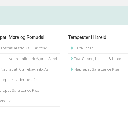
pati Møre og Romsdal
Terapeuter i Hareid
abspesialisten Ksu Herlofsen
Berte Engen
und Naprapatklinikk V/jorun Askeland
Tove Strand, Healing & Helse
 Naprapat- Og Helseklinikk As
Naprapat Sara Lande Rise
rapaten Vidar Hafsås
rapat Sara Lande Rise
tin Eik