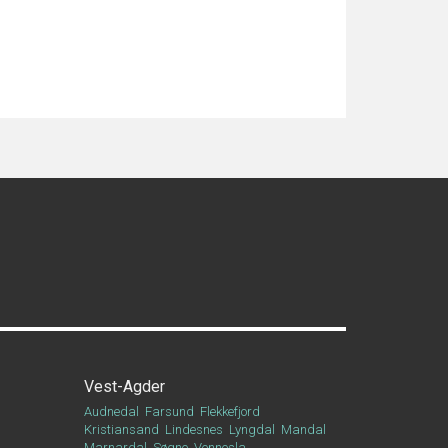
Vest-Agder
Audnedal
Farsund
Flekkefjord
Kristiansand
Lindesnes
Lyngdal
Mandal
Marnardal
Søgne
Vennesla