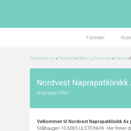
Forsiden
Avan
Zenguiden.no
»
Terapeut
»
Møre og Romsdal
»
Hareid
»
Nordvest Naprapatklinikk
Naprapat NNF
Velkommen til
Nordvest Naprapatklinikk As
Stålhaugen 10 6065 ULSTEINVIK. Her finner du k