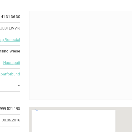
41 31 36 30
 ULSTEINVIK
og Romsdal
msing Wiese
Naprapati
apatforbund
–
–
999 521 193
30.06.2016