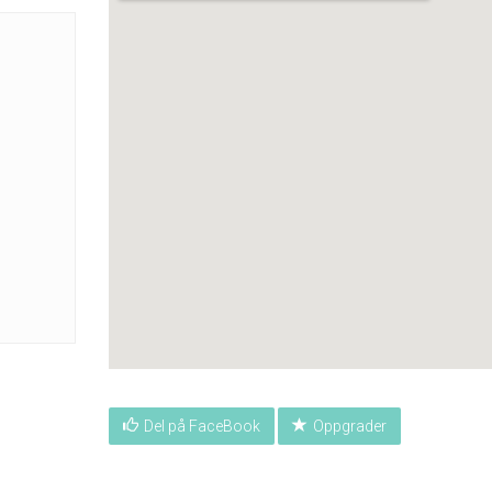
Del på FaceBook
Oppgrader