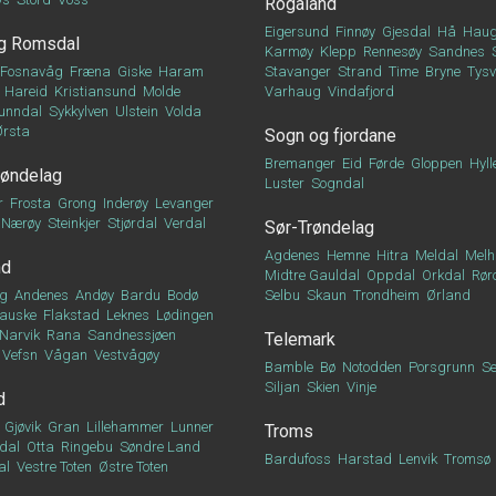
Rogaland
Eigersund
Finnøy
Gjesdal
Hå
Haug
g Romsdal
Karmøy
Klepp
Rennesøy
Sandnes
Fosnavåg
Fræna
Giske
Haram
Stavanger
Strand
Time
Bryne
Tys
Hareid
Kristiansund
Molde
Varhaug
Vindafjord
unndal
Sykkylven
Ulstein
Volda
Ørsta
Sogn og fjordane
Bremanger
Eid
Førde
Gloppen
Hyll
røndelag
Luster
Sogndal
r
Frosta
Grong
Inderøy
Levanger
Nærøy
Steinkjer
Stjørdal
Verdal
Sør-Trøndelag
Agdenes
Hemne
Hitra
Meldal
Melh
nd
Midtre Gauldal
Oppdal
Orkdal
Rør
g
Andenes
Andøy
Bardu
Bodø
Selbu
Skaun
Trondheim
Ørland
auske
Flakstad
Leknes
Lødingen
Narvik
Rana
Sandnessjøen
Telemark
Vefsn
Vågan
Vestvågøy
Bamble
Bø
Notodden
Porsgrunn
Se
Siljan
Skien
Vinje
d
Gjøvik
Gran
Lillehammer
Lunner
Troms
dal
Otta
Ringebu
Søndre Land
Bardufoss
Harstad
Lenvik
Tromsø
al
Vestre Toten
Østre Toten