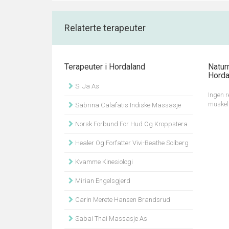
Relaterte terapeuter
Terapeuter i Hordaland
Natur
Horda
Si Ja As
Ingen r
muskel
Sabrina Calafatis Indiske Massasje
Norsk Forbund For Hud Og Kroppsterapi
Healer Og Forfatter Vivi-Beathe Solberg
Kvamme Kinesiologi
Mirian Engelsgjerd
Carin Merete Hansen Brandsrud
Sabai Thai Massasje As