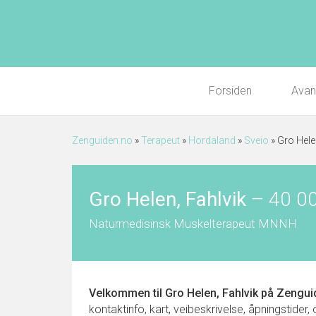
Forsiden
Avan
Zenguiden.no
»
Terapeut
»
Hordaland
»
Sveio
»
Gro Hele
Gro Helen, Fahlvik
–
40 0
Naturmedisinsk Muskelterapeut MNNH
Velkommen til
Gro Helen, Fahlvik
på Zengui
kontaktinfo, kart, veibeskrivelse, åpningstider,