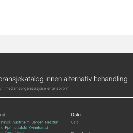
ransjekatalog innen alternativ behandling
navn, medlemsorganisasjon eller terapiform.
and
Oslo
stevoll
Austrheim
Bergen
Nesttun
Oslo
ne
Fjell
Isdalstø
Kvinnherad
Os
Stord
Voss