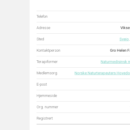
Telefon
Adresse
Vikse
Sted
Sveio
Kontaktperson
Gro Helen F
Terapiformer
Naturmedisinsk m
Medlemsorg.
Norske Naturterapeuters Hovedo
E-post
Hjemmeside
Org. nummer
Registrert