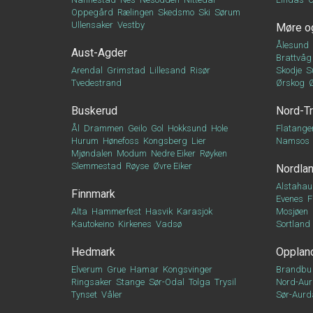
Oppegård
Rælingen
Skedsmo
Ski
Sørum
Ullensaker
Vestby
Møre o
Ålesund
Aust-Agder
Brattvåg
Arendal
Grimstad
Lillesand
Risør
Skodje
S
Tvedestrand
Ørskog
Buskerud
Nord-T
Ål
Drammen
Geilo
Gol
Hokksund
Hole
Flatange
Hurum
Hønefoss
Kongsberg
Lier
Namsos
Mjøndalen
Modum
Nedre Eiker
Røyken
Slemmestad
Røyse
Øvre Eiker
Nordla
Alstahau
Finnmark
Evenes
F
Alta
Hammerfest
Hasvik
Karasjok
Mosjøen
Kautokeino
Kirkenes
Vadsø
Sortland
Hedmark
Opplan
Elverum
Grue
Hamar
Kongsvinger
Brandbu
Ringsaker
Stange
Sør-Odal
Tolga
Trysil
Nord-Aur
Tynset
Våler
Sør-Aurd