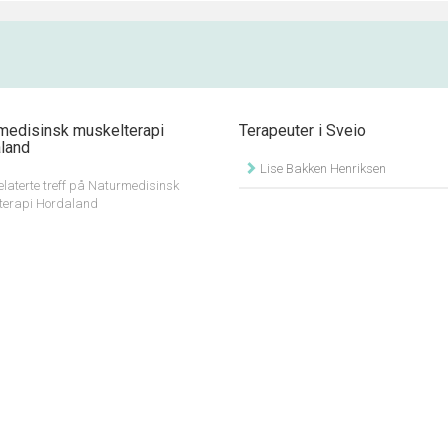
medisinsk muskelterapi
Terapeuter i Sveio
land
Lise Bakken Henriksen
elaterte treff på Naturmedisinsk
terapi Hordaland