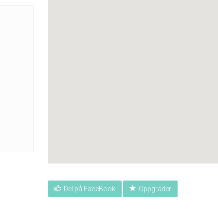
Del på FaceBook
Oppgrader