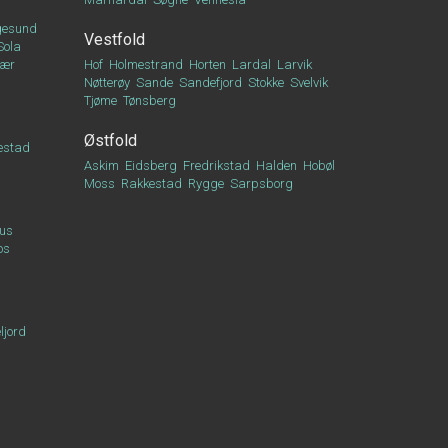
esund
Vestfold
Sola
vær
Hof
Holmestrand
Horten
Lardal
Larvik
Nøtterøy
Sande
Sandefjord
Stokke
Svelvik
Tjøme
Tønsberg
Østfold
estad
Askim
Eidsberg
Fredrikstad
Halden
Hobøl
Moss
Rakkestad
Rygge
Sarpsborg
us
os
ljord