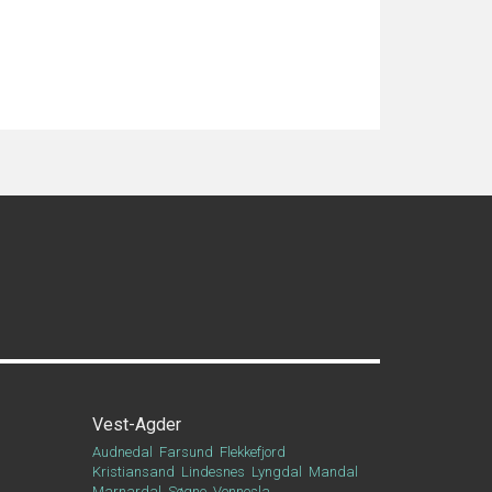
Vest-Agder
Audnedal
Farsund
Flekkefjord
Kristiansand
Lindesnes
Lyngdal
Mandal
Marnardal
Søgne
Vennesla