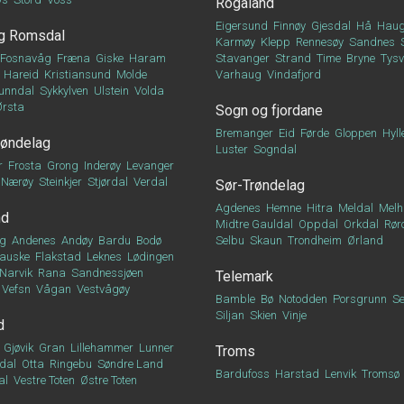
Rogaland
Eigersund
Finnøy
Gjesdal
Hå
Haug
g Romsdal
Karmøy
Klepp
Rennesøy
Sandnes
Fosnavåg
Fræna
Giske
Haram
Stavanger
Strand
Time
Bryne
Tys
Hareid
Kristiansund
Molde
Varhaug
Vindafjord
unndal
Sykkylven
Ulstein
Volda
Ørsta
Sogn og fjordane
Bremanger
Eid
Førde
Gloppen
Hyll
røndelag
Luster
Sogndal
r
Frosta
Grong
Inderøy
Levanger
Nærøy
Steinkjer
Stjørdal
Verdal
Sør-Trøndelag
Agdenes
Hemne
Hitra
Meldal
Melh
nd
Midtre Gauldal
Oppdal
Orkdal
Rør
g
Andenes
Andøy
Bardu
Bodø
Selbu
Skaun
Trondheim
Ørland
auske
Flakstad
Leknes
Lødingen
Narvik
Rana
Sandnessjøen
Telemark
Vefsn
Vågan
Vestvågøy
Bamble
Bø
Notodden
Porsgrunn
Se
Siljan
Skien
Vinje
d
Gjøvik
Gran
Lillehammer
Lunner
Troms
dal
Otta
Ringebu
Søndre Land
Bardufoss
Harstad
Lenvik
Tromsø
al
Vestre Toten
Østre Toten