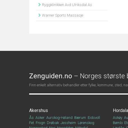
Ryggklinikken Avd Ulriksdal As
Warner Sports Massasje
Zenguiden.no
– Norges største b
Finn enkelt alternativ behandler etter fylke, kommune, sted, 
Akershus
Hordal
Ås
Asker
Aurskog-Høland
Bærum
Eidsvoll
Askøy
Au
Fet
Frogn
Drøbak
Jessheim
Lørenskog
Bømlo
Et
Nannestad
Nes
Nesodden
Nittedal
Lindås