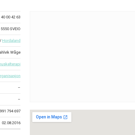
40 00 42 63
 5550 SVEIO
/
Hordaland
ahlvik Wåge
uskelterapi
rganisasjon
–
–
991 794 697
02.08.2016