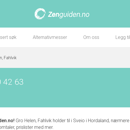
sert søk
Alternativmesser
Om oss
Legg ti
n, Fahlvik
0 42 63
den.no!
Gro Helen, Fahlvik holder til i Sveio i Hordaland, nærme
 omtaler, prislister med mer.