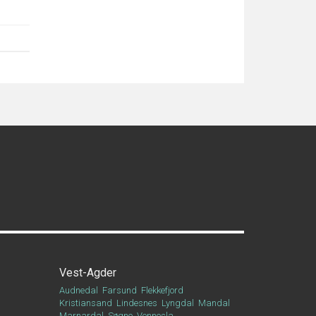
Vest-Agder
Audnedal
Farsund
Flekkefjord
Kristiansand
Lindesnes
Lyngdal
Mandal
Marnardal
Søgne
Vennesla