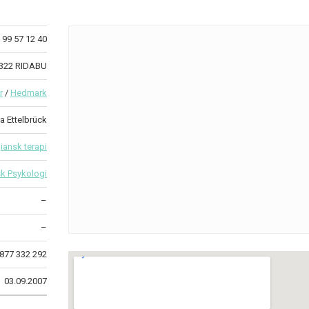
99 57 12 40
2322 RIDABU
r
/
Hedmark
a Ettelbrück
iansk terapi
sk Psykologi
–
–
877 332 292
03.09.2007