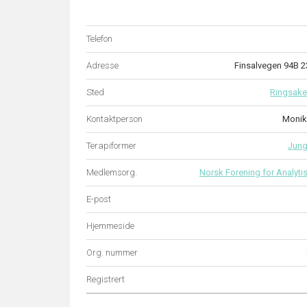
Telefon
Adresse
Finsalvegen 94B 
Sted
Ringsake
Kontaktperson
Monik
Terapiformer
Jung
Medlemsorg.
Norsk Forening for Analyti
E-post
Hjemmeside
Org. nummer
Registrert