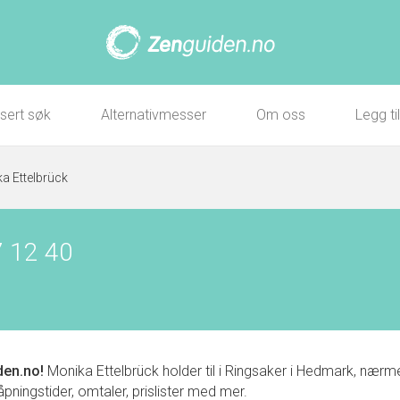
sert søk
Alternativmesser
Om oss
Legg ti
a Ettelbrück
7 12 40
en.no!
Monika Ettelbrück holder til i Ringsaker i Hedmark, næ
 åpningstider, omtaler, prislister med mer.