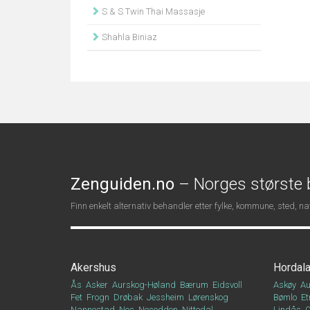
S & S Twin Thai Massasje
Shahla Biniaz
Zenguiden.no
– Norges største b
Finn enkelt alternativ behandler etter fylke, kommune, sted, 
Akershus
Hordal
Ås
Asker
Aurskog-Høland
Bærum
Eidsvoll
Askøy
Au
Fet
Frogn
Drøbak
Jessheim
Lørenskog
Bømlo
Et
Nannestad
Nes
Nesodden
Nittedal
Lindås