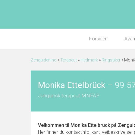
Forsiden
Avan
Zenguiden.no
»
Terapeut
»
Hedmark
»
Ringsaker
»
Monik
Monika Ettelbrück
–
99 5
Jungiansk terapeut MNFAP
Velkommen til
Monika Ettelbrück
på Zenguid
Her finner du kontaktinfo, kart, veibeskrivelse,