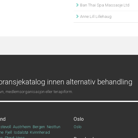
Ban Thai Spa Massasje Ltd
Anne Lill Lillehaug
ransjekatalog innen alternativ behandling
navn, medlemsorganisasjon eller terapiform.
and
Oslo
stevoll
Austrheim
Bergen
Nesttun
Oslo
ne
Fjell
Isdalstø
Kvinnherad
Os
Stord
Voss