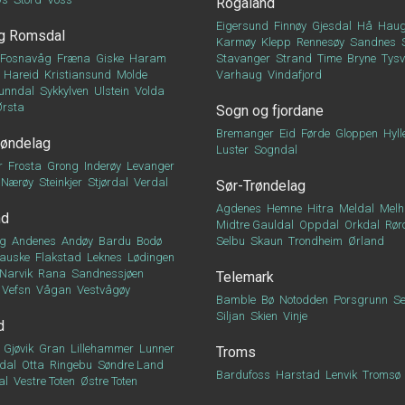
Rogaland
Eigersund
Finnøy
Gjesdal
Hå
Haug
g Romsdal
Karmøy
Klepp
Rennesøy
Sandnes
Fosnavåg
Fræna
Giske
Haram
Stavanger
Strand
Time
Bryne
Tys
Hareid
Kristiansund
Molde
Varhaug
Vindafjord
unndal
Sykkylven
Ulstein
Volda
Ørsta
Sogn og fjordane
Bremanger
Eid
Førde
Gloppen
Hyll
røndelag
Luster
Sogndal
r
Frosta
Grong
Inderøy
Levanger
Nærøy
Steinkjer
Stjørdal
Verdal
Sør-Trøndelag
Agdenes
Hemne
Hitra
Meldal
Melh
nd
Midtre Gauldal
Oppdal
Orkdal
Rør
g
Andenes
Andøy
Bardu
Bodø
Selbu
Skaun
Trondheim
Ørland
auske
Flakstad
Leknes
Lødingen
Narvik
Rana
Sandnessjøen
Telemark
Vefsn
Vågan
Vestvågøy
Bamble
Bø
Notodden
Porsgrunn
Se
Siljan
Skien
Vinje
d
Gjøvik
Gran
Lillehammer
Lunner
Troms
dal
Otta
Ringebu
Søndre Land
Bardufoss
Harstad
Lenvik
Tromsø
al
Vestre Toten
Østre Toten