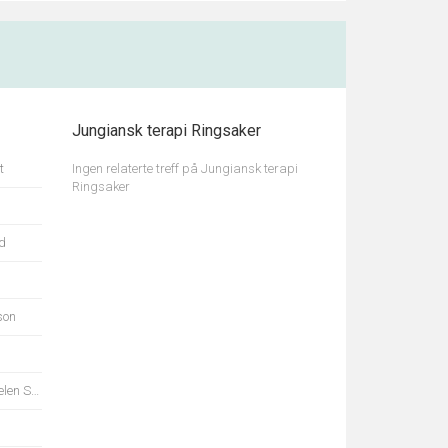
Jungiansk terapi Ringsaker
t
Ingen relaterte treff på Jungiansk terapi
Ringsaker
d
son
andnes