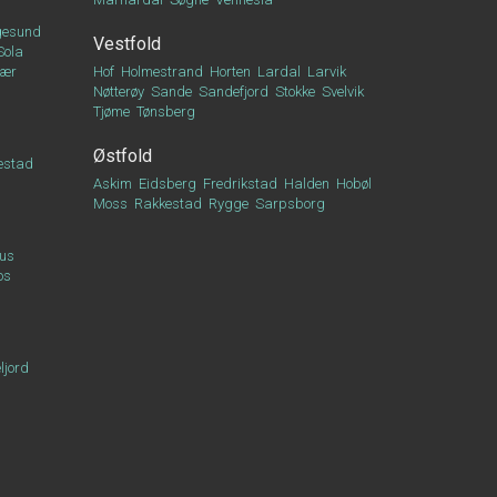
esund
Vestfold
Sola
vær
Hof
Holmestrand
Horten
Lardal
Larvik
Nøtterøy
Sande
Sandefjord
Stokke
Svelvik
Tjøme
Tønsberg
Østfold
estad
Askim
Eidsberg
Fredrikstad
Halden
Hobøl
Moss
Rakkestad
Rygge
Sarpsborg
us
os
ljord