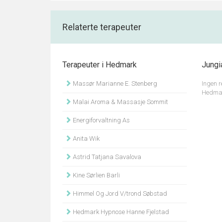
Relaterte terapeuter
Terapeuter i Hedmark
Jungi
Massør Marianne E. Stenberg
Ingen r
Hedma
Malai Aroma & Massasje Sommit
Energiforvaltning As
Anita Wik
Astrid Tatjana Savalova
Kine Sørlien Barli
Himmel Og Jord V/trond Søbstad
Hedmark Hypnose Hanne Fjelstad