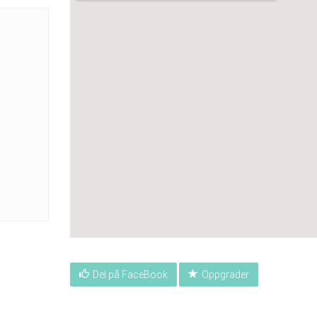
Del på FaceBook
Oppgrader