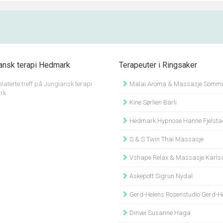
ansk terapi Hedmark
Terapeuter i Ringsaker
elaterte treff på Jungiansk terapi
Malai Aroma & Massasje Sommi
rk
Kine Sørlien Barli
Hedmark Hypnose Hanne Fjelsta
S & S Twin Thai Massasje
Vshape Relax & Massasje Karls
Askepott Sigrun Nydal
Gerd-Helens Rosenstudio Gerd-Helen S
Dinvei Susanne Haga