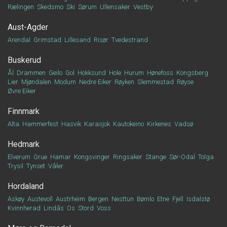
Rælingen
Skedsmo
Ski
Sørum
Ullensaker
Vestby
Aust-Agder
Arendal
Grimstad
Lillesand
Risør
Tvedestrand
Buskerud
Ål
Drammen
Geilo
Gol
Hokksund
Hole
Hurum
Hønefoss
Kongsberg
Lier
Mjøndalen
Modum
Nedre Eiker
Røyken
Slemmestad
Røyse
Øvre Eiker
Finnmark
Alta
Hammerfest
Hasvik
Karasjok
Kautokeino
Kirkenes
Vadsø
Hedmark
Elverum
Grue
Hamar
Kongsvinger
Ringsaker
Stange
Sør-Odal
Tolga
Trysil
Tynset
Våler
Hordaland
Askøy
Austevoll
Austrheim
Bergen
Nesttun
Bømlo
Etne
Fjell
Isdalstø
Kvinnherad
Lindås
Os
Stord
Voss