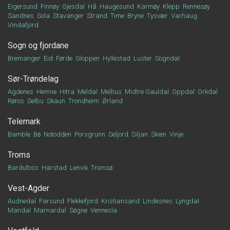
Eigersund
Finnøy
Gjesdal
Hå
Haugesund
Karmøy
Klepp
Rennesøy
Sandnes
Sola
Stavanger
Strand
Time
Bryne
Tysvær
Varhaug
Vindafjord
Sogn og fjordane
Bremanger
Eid
Førde
Gloppen
Hyllestad
Luster
Sogndal
Sør-Trøndelag
Agdenes
Hemne
Hitra
Meldal
Melhus
Midtre Gauldal
Oppdal
Orkdal
Røros
Selbu
Skaun
Trondheim
Ørland
Telemark
Bamble
Bø
Notodden
Porsgrunn
Seljord
Siljan
Skien
Vinje
Troms
Bardufoss
Harstad
Lenvik
Tromsø
Vest-Agder
Audnedal
Farsund
Flekkefjord
Kristiansand
Lindesnes
Lyngdal
Mandal
Marnardal
Søgne
Vennesla