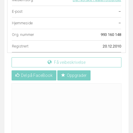
E-post
–
Hjemmeside
–
Org. nummer
993 160 148
Registrert
20.12.2010
Få veibeskrivelse
Del på FaceBook
Oppgrader