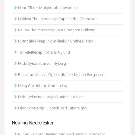
Head2Toe – Malgorzata Jaworska
Nakhon Thai Massasje Suphimpha Chanakan
Reuan Thaimassasje Som Umaporn Srithong
Mjøndalen Akupunkturklinikk / Grethe Ulsten
Tankefeltterapi V/hans Nylund
Hilde Synøve Larsen Nyborg
Buskerud Muskel Og Leddklinikk Morten Borgersen
Hong Spa Intharakamhaeng
Nida Helsemassasje Wanida Juritzen
Eiker Soneterapi Lisbeth Jarl Lundteigen
Healing Nedre Eiker
Runar Halonen Healing And Mediumship Academy