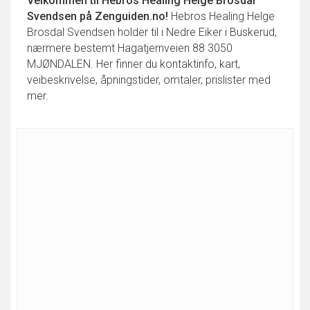
Velkommen til
Hebros Healing Helge Brosdal
Svendsen
på Zenguiden.no!
Hebros Healing Helge
Brosdal Svendsen holder til i Nedre Eiker i Buskerud,
nærmere bestemt Hagatjernveien 88 3050
MJØNDALEN. Her finner du kontaktinfo, kart,
veibeskrivelse, åpningstider, omtaler, prislister med
mer.