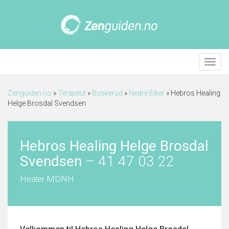
Meny
Zenguiden.no
»
Terapeut
»
Buskerud
»
Nedre Eiker
»
Hebros Healing
Helge Brosdal Svendsen
Hebros Healing Helge Brosdal
Svendsen
–
41 47 03 22
Healer MDNH