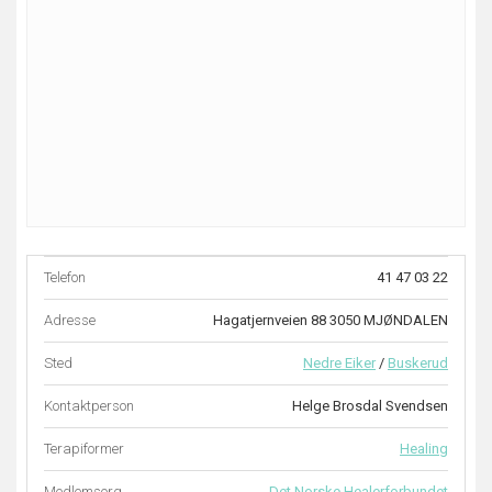
Telefon
41 47 03 22
Adresse
Hagatjernveien 88 3050 MJØNDALEN
Sted
Nedre Eiker
/
Buskerud
Kontaktperson
Helge Brosdal Svendsen
Terapiformer
Healing
Medlemsorg.
Det Norske Healerforbundet