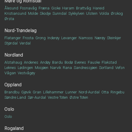
Møre og Romsdal
Ålesund
Fosnavåg
Fræna
Giske
Haram
Brattvåg
Hareid
Kristiansund
Molde
Skodje
Sunndal
Sykkylven
Ulstein
Volda
Ørskog
Ørsta
Nord-Trøndelag
Flatanger
Frosta
Grong
Inderøy
Levanger
Namsos
Nærøy
Steinkjer
Stjørdal
Verdal
Nordland
Alstahaug
Andenes
Andøy
Bardu
Bodø
Evenes
Fauske
Flakstad
Leknes
Lødingen
Mosjøen
Narvik
Rana
Sandnessjøen
Sortland
Vefsn
Vågan
Vestvågøy
Oppland
Brandbu
Gjøvik
Gran
Lillehammer
Lunner
Nord-Aurdal
Otta
Ringebu
Søndre Land
Sør-Aurdal
Vestre Toten
Østre Toten
Oslo
Oslo
Rogaland