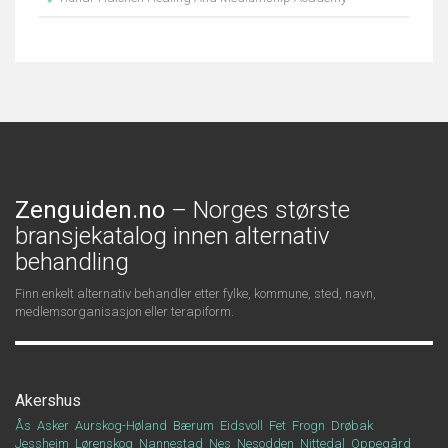
Zenguiden.no
– Norges største
bransjekatalog innen alternativ
behandling
Finn enkelt alternativ behandler etter fylke, kommune, sted, navn,
medlemsorganisasjon eller terapiform.
Akershus
Ås
Asker
Aurskog-Høland
Bærum
Eidsvoll
Fet
Frogn
Drøbak
Jessheim
Lørenskog
Nannestad
Nes
Nesodden
Nittedal
Oppegård