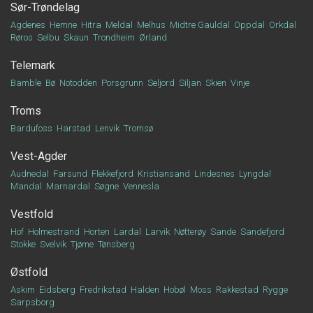
Sør-Trøndelag
Agdenes
Hemne
Hitra
Meldal
Melhus
Midtre Gauldal
Oppdal
Orkdal
Røros
Selbu
Skaun
Trondheim
Ørland
Telemark
Bamble
Bø
Notodden
Porsgrunn
Seljord
Siljan
Skien
Vinje
Troms
Bardufoss
Harstad
Lenvik
Tromsø
Vest-Agder
Audnedal
Farsund
Flekkefjord
Kristiansand
Lindesnes
Lyngdal
Mandal
Marnardal
Søgne
Vennesla
Vestfold
Hof
Holmestrand
Horten
Lardal
Larvik
Nøtterøy
Sande
Sandefjord
Stokke
Svelvik
Tjøme
Tønsberg
Østfold
Askim
Eidsberg
Fredrikstad
Halden
Hobøl
Moss
Rakkestad
Rygge
Sarpsborg