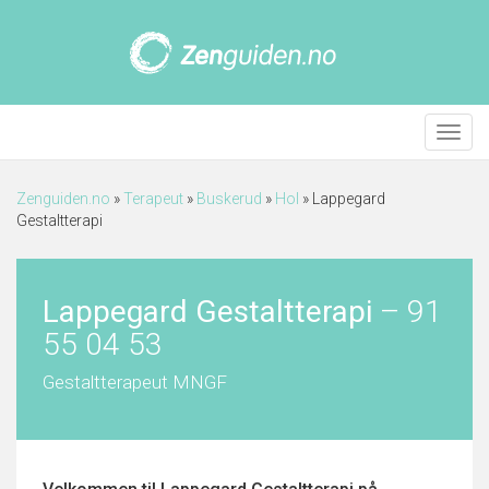
Meny
Zenguiden.no
»
Terapeut
»
Buskerud
»
Hol
»
Lappegard
Gestaltterapi
Lappegard Gestaltterapi
–
91
55 04 53
Gestaltterapeut MNGF