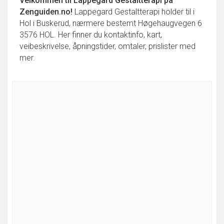
Velkommen til
Lappegard Gestaltterapi
på
Zenguiden.no!
Lappegard Gestaltterapi holder til i
Hol i Buskerud, nærmere bestemt Høgehaugvegen 6
3576 HOL. Her finner du kontaktinfo, kart,
veibeskrivelse, åpningstider, omtaler, prislister med
mer.