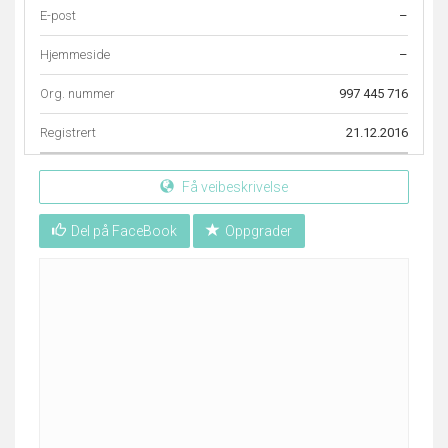
E-post
–
Hjemmeside
–
Org. nummer
997 445 716
Registrert
21.12.2016
Få veibeskrivelse
Del på FaceBook
Oppgrader