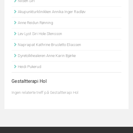
Nilsen Siri
Akupunkturklinikken Annika Inger Radløv
Anne Reidun Rønning
Lev Lyst Siri Hole Stensson
Naprapat Kathrine Brusletto Eliassen
Dyretolkhealeren Anne Karin Bjørke
Heidi Pukerud
Gestaltterapi Hol
Ingen relaterte treff på Gestaltterapi Hol