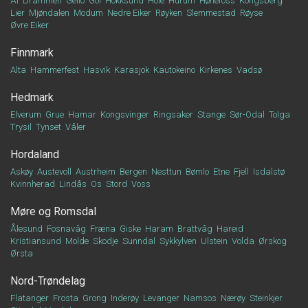
Ål
Drammen
Geilo
Gol
Hokksund
Hole
Hurum
Hønefoss
Kongsberg
Lier
Mjøndalen
Modum
Nedre Eiker
Røyken
Slemmestad
Røyse
Øvre Eiker
Finnmark
Alta
Hammerfest
Hasvik
Karasjok
Kautokeino
Kirkenes
Vadsø
Hedmark
Elverum
Grue
Hamar
Kongsvinger
Ringsaker
Stange
Sør-Odal
Tolga
Trysil
Tynset
Våler
Hordaland
Askøy
Austevoll
Austrheim
Bergen
Nesttun
Bømlo
Etne
Fjell
Isdalstø
Kvinnherad
Lindås
Os
Stord
Voss
Møre og Romsdal
Ålesund
Fosnavåg
Fræna
Giske
Haram
Brattvåg
Hareid
Kristiansund
Molde
Skodje
Sunndal
Sykkylven
Ulstein
Volda
Ørskog
Ørsta
Nord-Trøndelag
Flatanger
Frosta
Grong
Inderøy
Levanger
Namsos
Nærøy
Steinkjer