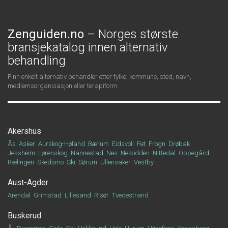
Zenguiden.no
– Norges største
bransjekatalog innen alternativ
behandling
Finn enkelt alternativ behandler etter fylke, kommune, sted, navn,
medlemsorganisasjon eller terapiform.
Akershus
Ås
Asker
Aurskog-Høland
Bærum
Eidsvoll
Fet
Frogn
Drøbak
Jessheim
Lørenskog
Nannestad
Nes
Nesodden
Nittedal
Oppegård
Rælingen
Skedsmo
Ski
Sørum
Ullensaker
Vestby
Aust-Agder
Arendal
Grimstad
Lillesand
Risør
Tvedestrand
Buskerud