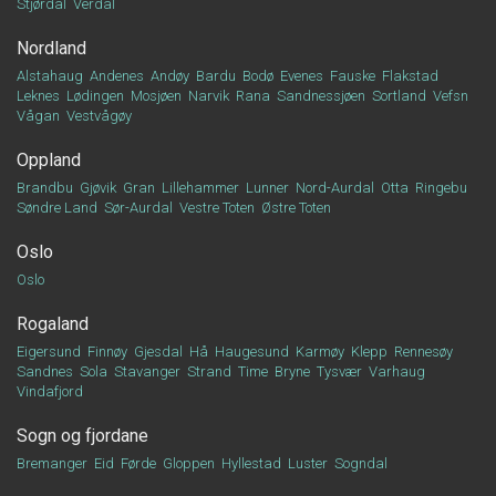
Stjørdal
Verdal
Nordland
Alstahaug
Andenes
Andøy
Bardu
Bodø
Evenes
Fauske
Flakstad
Leknes
Lødingen
Mosjøen
Narvik
Rana
Sandnessjøen
Sortland
Vefsn
Vågan
Vestvågøy
Oppland
Brandbu
Gjøvik
Gran
Lillehammer
Lunner
Nord-Aurdal
Otta
Ringebu
Søndre Land
Sør-Aurdal
Vestre Toten
Østre Toten
Oslo
Oslo
Rogaland
Eigersund
Finnøy
Gjesdal
Hå
Haugesund
Karmøy
Klepp
Rennesøy
Sandnes
Sola
Stavanger
Strand
Time
Bryne
Tysvær
Varhaug
Vindafjord
Sogn og fjordane
Bremanger
Eid
Førde
Gloppen
Hyllestad
Luster
Sogndal