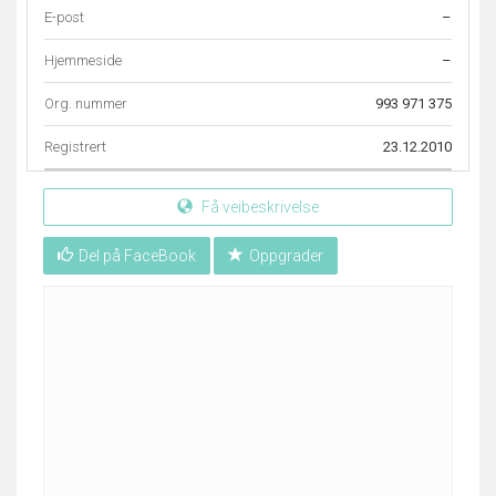
E-post
–
Hjemmeside
–
Org. nummer
993 971 375
Registrert
23.12.2010
Få veibeskrivelse
Del på FaceBook
Oppgrader