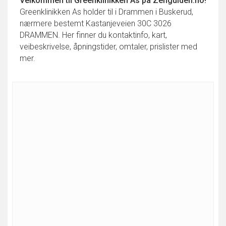
Velkommen til
Greenklinikken As
på Zenguiden.no!
Greenklinikken As holder til i Drammen i Buskerud,
nærmere bestemt Kastanjeveien 30C 3026
DRAMMEN. Her finner du kontaktinfo, kart,
veibeskrivelse, åpningstider, omtaler, prislister med
mer.