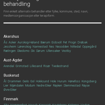
behandling
Finn enkelt alternativ behandler etter fylke, kommune, sted, navn,
medlemsorganisasjon eller terapiform.
Akershus
Ås
Asker
Aurskog-Høland
Bærum
Eidsvoll
Fet
Frogn
Drøbak
Jessheim
Lørenskog
Nannestad
Nes
Nesodden
Nittedal
Oppegård
Rælingen
Skedsmo
Ski
Sørum
Ullensaker
Vestby
Aust-Agder
Arendal
Grimstad
Lillesand
Risør
Tvedestrand
Buskerud
Ål
Drammen
Geilo
Gol
Hokksund
Hole
Hurum
Hønefoss
Kongsberg
Lier
Mjøndalen
Modum
Nedre Eiker
Røyken
Slemmestad
Røyse
Øvre Eiker
Finnmark
Alta
Hammerfest
Hasvik
Karasjok
Kautokeino
Kirkenes
Vadsø