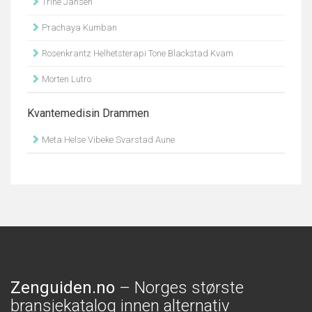
Trine Jansen
Prachaya Kumban
Rosenkrantz Helhetsterapi Tone Blackstad Kvam
Morten Lutro
Kvantemedisin Drammen
Meta Helse Vibeke Svarstad Aune
Zenguiden.no
– Norges største
bransjekatalog innen alternativ