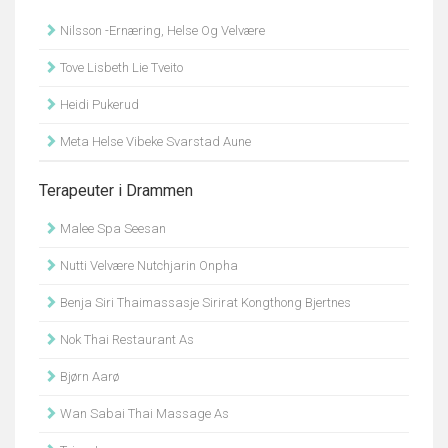
Nilsson -Ernæring, Helse Og Velvære
Tove Lisbeth Lie Tveito
Heidi Pukerud
Meta Helse Vibeke Svarstad Aune
Terapeuter i Drammen
Malee Spa Seesan
Nutti Velvære Nutchjarin Onpha
Benja Siri Thaimassasje Sirirat Kongthong Bjertnes
Nok Thai Restaurant As
Bjørn Aarø
Wan Sabai Thai Massage As