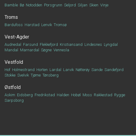
Bamble
Bø
Notodden
Porsgrunn
Seljord
Siljan
Skien
Vinje
Troms
Bardufoss
Harstad
Lenvik
Tromsø
Vest-Agder
Audnedal
Farsund
Flekkefjord
Kristiansand
Lindesnes
Lyngdal
Mandal
Marnardal
Søgne
Vennesla
Vestfold
Hof
Holmestrand
Horten
Lardal
Larvik
Nøtterøy
Sande
Sandefjord
Stokke
Svelvik
Tjøme
Tønsberg
Østfold
Askim
Eidsberg
Fredrikstad
Halden
Hobøl
Moss
Rakkestad
Rygge
Sarpsborg