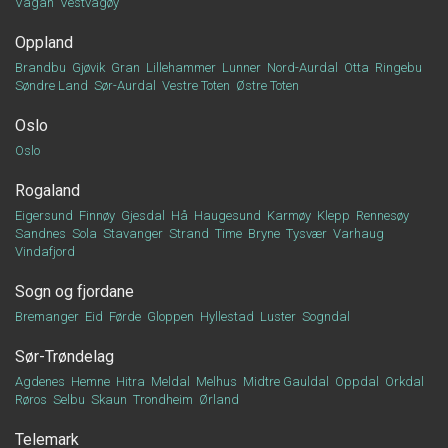
Vågan
Vestvågøy
Oppland
Brandbu
Gjøvik
Gran
Lillehammer
Lunner
Nord-Aurdal
Otta
Ringebu
Søndre Land
Sør-Aurdal
Vestre Toten
Østre Toten
Oslo
Oslo
Rogaland
Eigersund
Finnøy
Gjesdal
Hå
Haugesund
Karmøy
Klepp
Rennesøy
Sandnes
Sola
Stavanger
Strand
Time
Bryne
Tysvær
Varhaug
Vindafjord
Sogn og fjordane
Bremanger
Eid
Førde
Gloppen
Hyllestad
Luster
Sogndal
Sør-Trøndelag
Agdenes
Hemne
Hitra
Meldal
Melhus
Midtre Gauldal
Oppdal
Orkdal
Røros
Selbu
Skaun
Trondheim
Ørland
Telemark