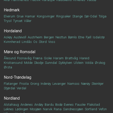
Hedmark
Elverum
Grue
Hamar
Kongsvinger
Ringsaker
Stange
Sør-Odal
Tolga
Trysil
Tynset
Våler
Hordaland
Askøy
Austevoll
Austrheim
Bergen
Nesttun
Bømlo
Etne
Fjell
Isdalstø
Kvinnherad
Lindås
Os
Stord
Voss
Møre og Romsdal
Ålesund
Fosnavåg
Fræna
Giske
Haram
Brattvåg
Hareid
Kristiansund
Molde
Skodje
Sunndal
Sykkylven
Ulstein
Volda
Ørskog
Ørsta
Nord-Trøndelag
Flatanger
Frosta
Grong
Inderøy
Levanger
Namsos
Nærøy
Steinkjer
Stjørdal
Verdal
Nordland
Alstahaug
Andenes
Andøy
Bardu
Bodø
Evenes
Fauske
Flakstad
Leknes
Lødingen
Mosjøen
Narvik
Rana
Sandnessjøen
Sortland
Vefsn