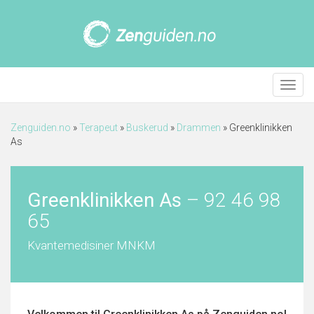
Meny
Zenguiden.no
»
Terapeut
»
Buskerud
»
Drammen
»
Greenklinikken
As
Greenklinikken As
–
92 46 98
65
Kvantemedisiner MNKM