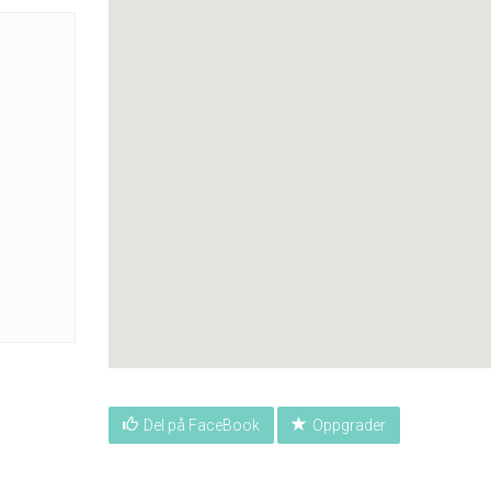
Del på FaceBook
Oppgrader