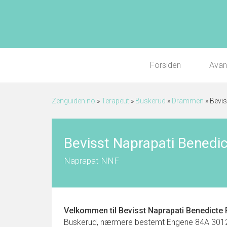
Forsiden
Avan
Zenguiden.no
»
Terapeut
»
Buskerud
»
Drammen
»
Bevis
Bevisst Naprapati Benedic
Naprapat NNF
Velkommen til
Bevisst Naprapati Benedicte 
Buskerud, nærmere bestemt Engene 84A 3012 DRA