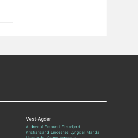
Vest-Agder
Audnedal
Farsund
Flekkefjord
Kristiansand
Lindesnes
Lyngdal
Mandal
Marnardal
Søgne
Vennesla