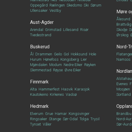
Oppegård
Rælingen
Skedsmo
Ski
Sørum
Ullensaker
Vestby
Møre o
Ålesund
Aust-Agder
Brattvåg
Arendal
Grimstad
Lillesand
Risør
Skodje
S
Tvedestrand
Ørskog
Buskerud
Nord-T
Ål
Drammen
Geilo
Gol
Hokksund
Hole
Flatange
Hurum
Hønefoss
Kongsberg
Lier
Namsos
Mjøndalen
Modum
Nedre Eiker
Røyken
Slemmestad
Røyse
Øvre Eiker
Nordla
Alstahau
Finnmark
Evenes
F
Alta
Hammerfest
Hasvik
Karasjok
Mosjøen
Kautokeino
Kirkenes
Vadsø
Sortland
Hedmark
Opplan
Elverum
Grue
Hamar
Kongsvinger
Brandbu
Ringsaker
Stange
Sør-Odal
Tolga
Trysil
Nord-Aur
Tynset
Våler
Sør-Aurd