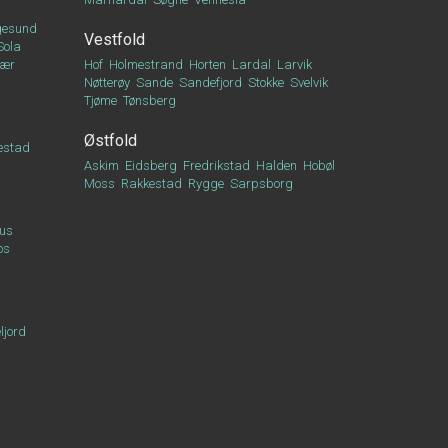
esund
Vestfold
Sola
vær
Hof
Holmestrand
Horten
Lardal
Larvik
Nøtterøy
Sande
Sandefjord
Stokke
Svelvik
Tjøme
Tønsberg
Østfold
estad
Askim
Eidsberg
Fredrikstad
Halden
Hobøl
Moss
Rakkestad
Rygge
Sarpsborg
us
os
ljord