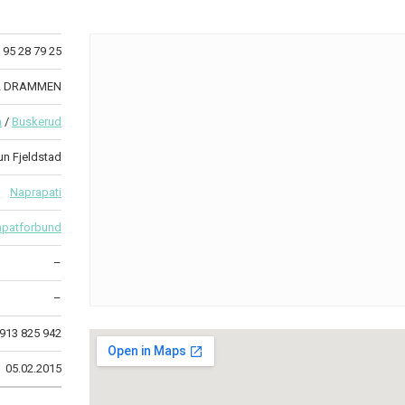
95 28 79 25
12 DRAMMEN
n
/
Buskerud
un Fjeldstad
Naprapati
apatforbund
–
–
913 825 942
05.02.2015