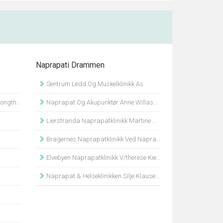
Naprapati Drammen
Sentrum Ledd Og Muskelklinikk As
Bjertnes
Naprapat Og Akupunktør Anne Willassen
Lierstranda Naprapatklinikk Martine Muggerud
Bragernes Naprapatklinikk Ved Naprapat Siw Håre
Elvebyen Naprapatklinikk V/therese Kielich
Naprapat & Helseklinikken Silje Klausen Ramberg