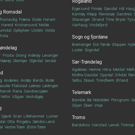
Rogaland
Eigersund
Finnøy
Gjesdal
Hå
Haug
g Romsdal
Karmøy
Klepp
Rennesøy
Sandnes
Fosnavåg
Fræna
Giske
Haram
Stavanger
Strand
Time
Bryne
Tys
Hareid
Kristiansund
Molde
Varhaug
Vindafjord
unndal
Sykkylven
Ulstein
Volda
Ørsta
Sogn og fjordane
Bremanger
Eid
Førde
Gloppen
Hyll
røndelag
Luster
Sogndal
r
Frosta
Grong
Inderøy
Levanger
Nærøy
Steinkjer
Stjørdal
Verdal
Sør-Trøndelag
Agdenes
Hemne
Hitra
Meldal
Melh
nd
Midtre Gauldal
Oppdal
Orkdal
Rør
g
Andenes
Andøy
Bardu
Bodø
Selbu
Skaun
Trondheim
Ørland
auske
Flakstad
Leknes
Lødingen
Narvik
Rana
Sandnessjøen
Telemark
Vefsn
Vågan
Vestvågøy
Bamble
Bø
Notodden
Porsgrunn
Se
Siljan
Skien
Vinje
d
Gjøvik
Gran
Lillehammer
Lunner
Troms
dal
Otta
Ringebu
Søndre Land
Bardufoss
Harstad
Lenvik
Tromsø
al
Vestre Toten
Østre Toten