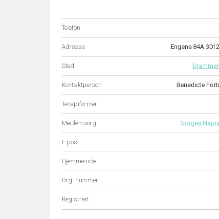
Telefon
Adresse
Engene 84A 30
Sted
Dramme
Kontaktperson
Benedicte Fort
Terapiformer
Medlemsorg.
Norges Napr
E-post
Hjemmeside
Org. nummer
Registrert