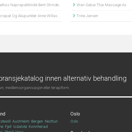
foss Naprapatklinikk Bent Strindeberg
Wan Sabai Thai Massage As
rapat Og Akupunktør Anne Willassen
Trine Jansen
ransjekatalog innen alternativ behandling
navn, medlemsorganisasjon eller terapiform.
and
Oslo
stevoll
Austrheim
Bergen
Nesttun
Oslo
ne
Fjell
Isdalstø
Kvinnherad
Os
Stord
Voss