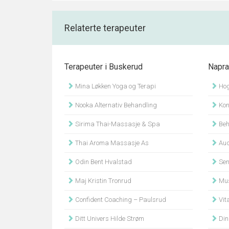
Relaterte terapeuter
Terapeuter i Buskerud
Napra
Mina Løkken Yoga og Terapi
Hog
Nooka Alternativ Behandling
Kon
Sirima Thai-Massasje & Spa
Beh
Thai Aroma Massasje As
Aud
Odin Bent Hvalstad
Sen
Maj Kristin Tronrud
Mus
Confident Coaching – Paulsrud
Vita
Ditt Univers Hilde Strøm
Din 