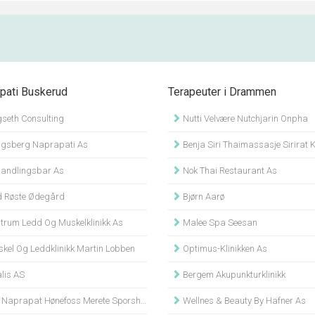
pati Buskerud
Terapeuter i Drammen
seth Consulting
Nutti Velvære Nutchjarin Onpha
gsberg Naprapati As
Benja Siri Thaimassasje Sirirat Kongthong 
andlingsbar As
Nok Thai Restaurant As
 Røste Ødegård
Bjørn Aarø
trum Ledd Og Muskelklinikk As
Malee Spa Seesan
kel Og Leddklinikk Martin Lobben
Optimus-Klinikken As
lis AS
Bergem Akupunkturklinikk
Naprapat Hønefoss Merete Sporsheim
Wellnes & Beauty By Hafner As