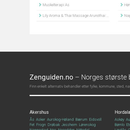
Muskelterapi As
Høne
Lily Aroma & Thai Massage Arunothai Iamram
Nap
Zenguiden.no
– Norges største b
Finn enkelt alternativ behandler etter fylke, kommune, sted, 
Akershus
Hordal
Ås
Asker
Aurskog-Høland
Bærum
Eidsvoll
Askøy
Au
Fet
Frogn
Drøbak
Jessheim
Lørenskog
Bømlo
Et
Nannestad
Nes
Nesodden
Nittedal
Lindås