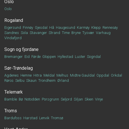
Oslo
Oslo
Rogaland
Eigersund
Finnøy
Gjesdal
Hå
Haugesund
Karmøy
Klepp
Rennesøy
Sandnes
Sola
Stavanger
Strand
Time
Bryne
Tysvær
Varhaug
Vindafjord
Sogn og fjordane
Bremanger
Eid
Førde
Gloppen
Hyllestad
Luster
Sogndal
Sør-Trøndelag
Agdenes
Hemne
Hitra
Meldal
Melhus
Midtre Gauldal
Oppdal
Orkdal
Røros
Selbu
Skaun
Trondheim
Ørland
Telemark
Bamble
Bø
Notodden
Porsgrunn
Seljord
Siljan
Skien
Vinje
Troms
Bardufoss
Harstad
Lenvik
Tromsø