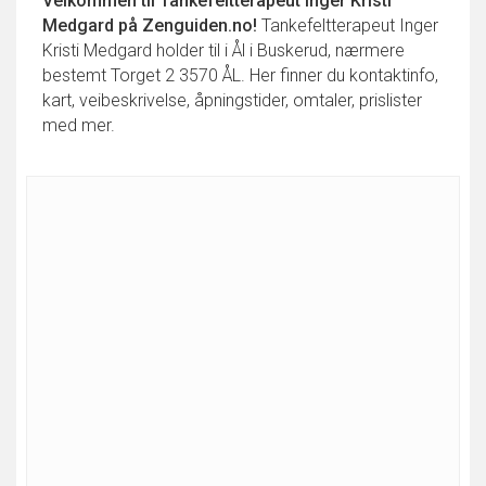
Velkommen til
Tankefeltterapeut Inger Kristi
Medgard
på Zenguiden.no!
Tankefeltterapeut Inger
Kristi Medgard holder til i Ål i Buskerud, nærmere
bestemt Torget 2 3570 ÅL. Her finner du kontaktinfo,
kart, veibeskrivelse, åpningstider, omtaler, prislister
med mer.