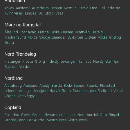
Hordaland
Askøy
Austevoll
Austrheim
Bergen
Nesttun
Bømlo
Etne
Fjell
Isdalstø
Kvinnherad
Lindås
Os
Stord
Voss
Møre og Romsdal
Ålesund
Fosnavåg
Fræna
Giske
Haram
Brattvåg
Hareid
Kristiansund
Molde
Skodje
Sunndal
Sykkylven
Ulstein
Volda
Ørskog
Ørsta
Nord-Trøndelag
Flatanger
Frosta
Grong
Inderøy
Levanger
Namsos
Nærøy
Steinkjer
Stjørdal
Verdal
Nordland
Alstahaug
Andenes
Andøy
Bardu
Bodø
Evenes
Fauske
Flakstad
Leknes
Lødingen
Mosjøen
Narvik
Rana
Sandnessjøen
Sortland
Vefsn
Vågan
Vestvågøy
Oppland
Brandbu
Gjøvik
Gran
Lillehammer
Lunner
Nord-Aurdal
Otta
Ringebu
Søndre Land
Sør-Aurdal
Vestre Toten
Østre Toten