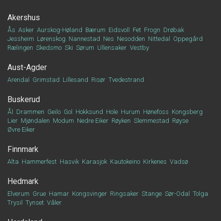
Akershus
Ås
Asker
Aurskog-Høland
Bærum
Eidsvoll
Fet
Frogn
Drøbak
Jessheim
Lørenskog
Nannestad
Nes
Nesodden
Nittedal
Oppegård
Rælingen
Skedsmo
Ski
Sørum
Ullensaker
Vestby
Aust-Agder
Arendal
Grimstad
Lillesand
Risør
Tvedestrand
Buskerud
Ål
Drammen
Geilo
Gol
Hokksund
Hole
Hurum
Hønefoss
Kongsberg
Lier
Mjøndalen
Modum
Nedre Eiker
Røyken
Slemmestad
Røyse
Øvre Eiker
Finnmark
Alta
Hammerfest
Hasvik
Karasjok
Kautokeino
Kirkenes
Vadsø
Hedmark
Elverum
Grue
Hamar
Kongsvinger
Ringsaker
Stange
Sør-Odal
Tolga
Trysil
Tynset
Våler