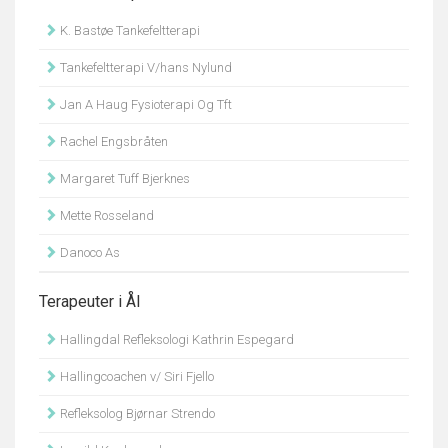
K. Bastøe Tankefeltterapi
Tankefeltterapi V/hans Nylund
Jan A Haug Fysioterapi Og Tft
Rachel Engsbråten
Margaret Tuff Bjerknes
Mette Rosseland
Danoco As
Terapeuter i Ål
Hallingdal Refleksologi Kathrin Espegard
Hallingcoachen v/ Siri Fjello
Refleksolog Bjørnar Strendo