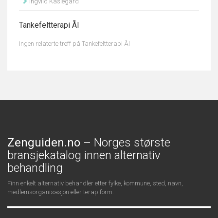
Ingvild Kaslegard
Tankefeltterapi Ål
Ingen relaterte treff på Tankefeltterapi Ål
Zenguiden.no
– Norges største
bransjekatalog innen alternativ
behandling
Finn enkelt alternativ behandler etter fylke, kommune, sted, navn,
medlemsorganisasjon eller terapiform.