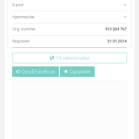
E-post
–
Hjemmeside
–
Org. nummer
913 034 767
Registrert
31.01.2014
Få veibeskrivelse
Del på FaceBook
Oppgrader