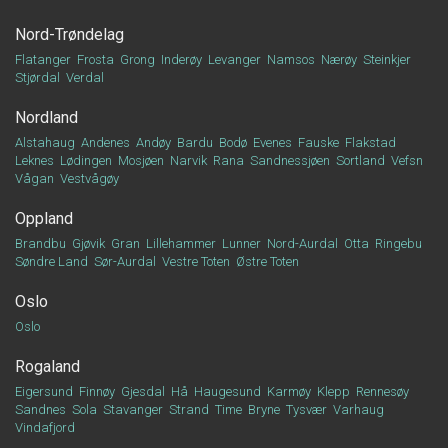
Nord-Trøndelag
Flatanger
Frosta
Grong
Inderøy
Levanger
Namsos
Nærøy
Steinkjer
Stjørdal
Verdal
Nordland
Alstahaug
Andenes
Andøy
Bardu
Bodø
Evenes
Fauske
Flakstad
Leknes
Lødingen
Mosjøen
Narvik
Rana
Sandnessjøen
Sortland
Vefsn
Vågan
Vestvågøy
Oppland
Brandbu
Gjøvik
Gran
Lillehammer
Lunner
Nord-Aurdal
Otta
Ringebu
Søndre Land
Sør-Aurdal
Vestre Toten
Østre Toten
Oslo
Oslo
Rogaland
Eigersund
Finnøy
Gjesdal
Hå
Haugesund
Karmøy
Klepp
Rennesøy
Sandnes
Sola
Stavanger
Strand
Time
Bryne
Tysvær
Varhaug
Vindafjord