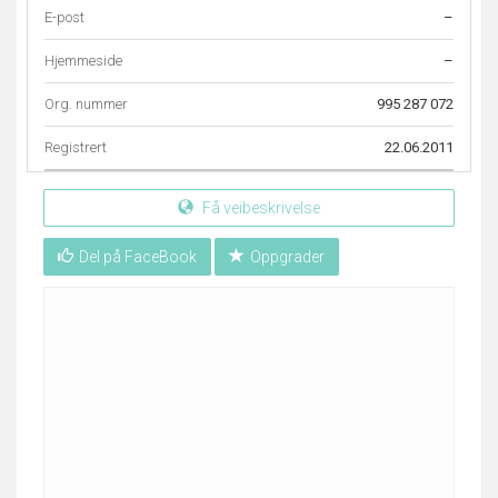
E-post
–
Hjemmeside
–
Org. nummer
995 287 072
Registrert
22.06.2011
Få veibeskrivelse
Del på FaceBook
Oppgrader