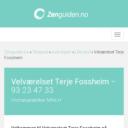
Meny
Zenguiden.no
»
Terapeut
»
Aust-Agder
»
Lillesand
»
Velværelset Terje
Fossheim
Velværelset Terje Fossheim
–
93 23 47 33
Homøopraktiker MNLH