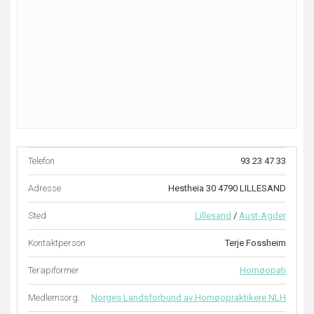
Telefon
93 23 47 33
Adresse
Hestheia 30 4790 LILLESAND
Sted
Lillesand
/
Aust-Agder
Kontaktperson
Terje Fossheim
Terapiformer
Homøopati
Medlemsorg.
Norges Landsforbund av Homøopraktikere NLH