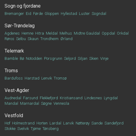
Sogn og fjordane
Bremanger
Eid
Førde
Gloppen
Hyllestad
Luster
Sogndal
Sør-Trøndelag
Agdenes
Hemne
Hitra
Meldal
Melhus
Midtre Gauldal
Oppdal
Orkdal
Røros
Selbu
Skaun
Trondheim
Ørland
Telemark
Bamble
Bø
Notodden
Porsgrunn
Seljord
Siljan
Skien
Vinje
Troms
Bardufoss
Harstad
Lenvik
Tromsø
Vest-Agder
Audnedal
Farsund
Flekkefjord
Kristiansand
Lindesnes
Lyngdal
Mandal
Marnardal
Søgne
Vennesla
Vestfold
Hof
Holmestrand
Horten
Lardal
Larvik
Nøtterøy
Sande
Sandefjord
Stokke
Svelvik
Tjøme
Tønsberg