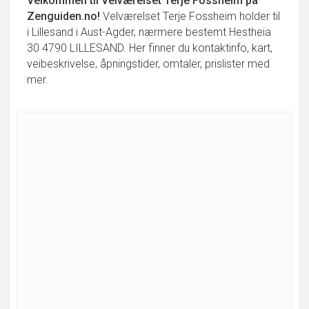
Velkommen til
Velværelset Terje Fossheim
på
Zenguiden.no!
Velværelset Terje Fossheim holder til
i Lillesand i Aust-Agder, nærmere bestemt Hestheia
30 4790 LILLESAND. Her finner du kontaktinfo, kart,
veibeskrivelse, åpningstider, omtaler, prislister med
mer.