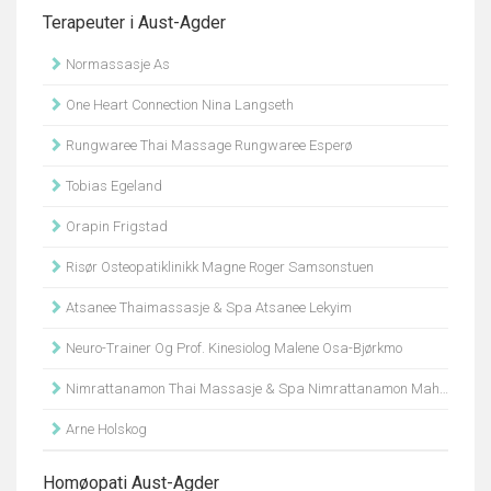
Terapeuter i Aust-Agder
Normassasje As
One Heart Connection Nina Langseth
Rungwaree Thai Massage Rungwaree Esperø
Tobias Egeland
Orapin Frigstad
Risør Osteopatiklinikk Magne Roger Samsonstuen
Atsanee Thaimassasje & Spa Atsanee Lekyim
Neuro-Trainer Og Prof. Kinesiolog Malene Osa-Bjørkmo
Nimrattanamon Thai Massasje & Spa Nimrattanamon Mahanithinee
Arne Holskog
Homøopati Aust-Agder