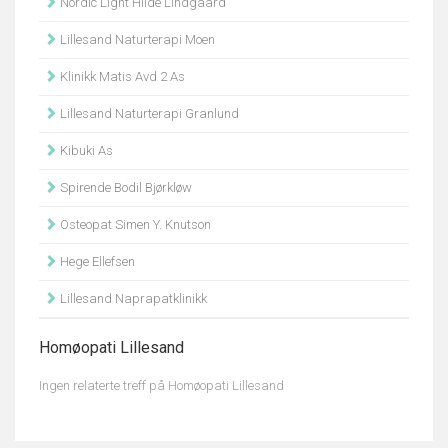
Nordic Light Hilde Lindgaard
Lillesand Naturterapi Moen
Klinikk Matis Avd 2 As
Lillesand Naturterapi Granlund
Kibuki As
Spirende Bodil Bjørkløw
Osteopat Simen Y. Knutson
Hege Ellefsen
Lillesand Naprapatklinikk
Homøopati Lillesand
Ingen relaterte treff på Homøopati Lillesand