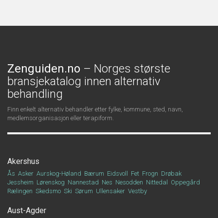
Zenguiden.no
– Norges største
bransjekatalog innen alternativ
behandling
Finn enkelt alternativ behandler etter fylke, kommune, sted, navn,
medlemsorganisasjon eller terapiform.
Akershus
Ås
Asker
Aurskog-Høland
Bærum
Eidsvoll
Fet
Frogn
Drøbak
Jessheim
Lørenskog
Nannestad
Nes
Nesodden
Nittedal
Oppegård
Rælingen
Skedsmo
Ski
Sørum
Ullensaker
Vestby
Aust-Agder