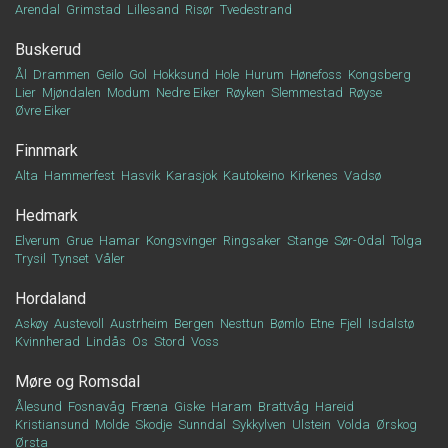
Arendal
Grimstad
Lillesand
Risør
Tvedestrand
Buskerud
Ål
Drammen
Geilo
Gol
Hokksund
Hole
Hurum
Hønefoss
Kongsberg
Lier
Mjøndalen
Modum
Nedre Eiker
Røyken
Slemmestad
Røyse
Øvre Eiker
Finnmark
Alta
Hammerfest
Hasvik
Karasjok
Kautokeino
Kirkenes
Vadsø
Hedmark
Elverum
Grue
Hamar
Kongsvinger
Ringsaker
Stange
Sør-Odal
Tolga
Trysil
Tynset
Våler
Hordaland
Askøy
Austevoll
Austrheim
Bergen
Nesttun
Bømlo
Etne
Fjell
Isdalstø
Kvinnherad
Lindås
Os
Stord
Voss
Møre og Romsdal
Ålesund
Fosnavåg
Fræna
Giske
Haram
Brattvåg
Hareid
Kristiansund
Molde
Skodje
Sunndal
Sykkylven
Ulstein
Volda
Ørskog
Ørsta