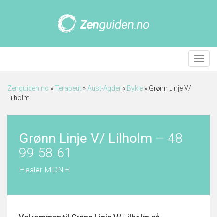
Meny
Zenguiden.no
»
Terapeut
»
Aust-Agder
»
Bykle
»
Grønn Linje V/
Lilholm
Grønn Linje V/ Lilholm
–
48
99 58 61
Healer MDNH