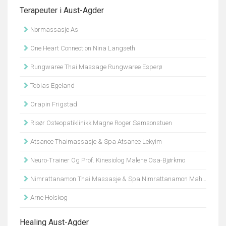
Terapeuter i Aust-Agder
Normassasje As
One Heart Connection Nina Langseth
Rungwaree Thai Massage Rungwaree Esperø
Tobias Egeland
Orapin Frigstad
Risør Osteopatiklinikk Magne Roger Samsonstuen
Atsanee Thaimassasje & Spa Atsanee Lekyim
Neuro-Trainer Og Prof. Kinesiolog Malene Osa-Bjørkmo
Nimrattanamon Thai Massasje & Spa Nimrattanamon Mahanithinee
Arne Holskog
Healing Aust-Agder