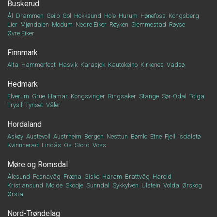
Buskerud
Ål
Drammen
Geilo
Gol
Hokksund
Hole
Hurum
Hønefoss
Kongsberg
Lier
Mjøndalen
Modum
Nedre Eiker
Røyken
Slemmestad
Røyse
Øvre Eiker
Finnmark
Alta
Hammerfest
Hasvik
Karasjok
Kautokeino
Kirkenes
Vadsø
Hedmark
Elverum
Grue
Hamar
Kongsvinger
Ringsaker
Stange
Sør-Odal
Tolga
Trysil
Tynset
Våler
Hordaland
Askøy
Austevoll
Austrheim
Bergen
Nesttun
Bømlo
Etne
Fjell
Isdalstø
Kvinnherad
Lindås
Os
Stord
Voss
Møre og Romsdal
Ålesund
Fosnavåg
Fræna
Giske
Haram
Brattvåg
Hareid
Kristiansund
Molde
Skodje
Sunndal
Sykkylven
Ulstein
Volda
Ørskog
Ørsta
Nord-Trøndelag