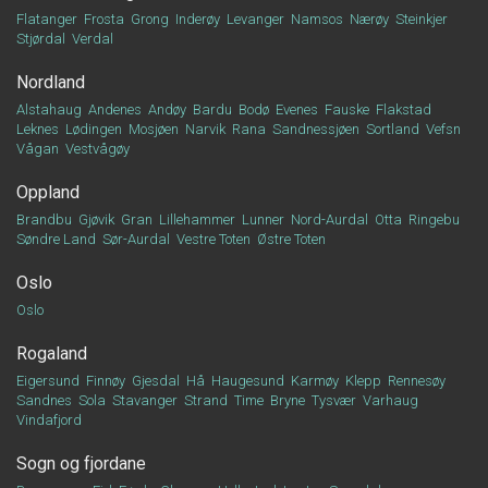
Flatanger
Frosta
Grong
Inderøy
Levanger
Namsos
Nærøy
Steinkjer
Stjørdal
Verdal
Nordland
Alstahaug
Andenes
Andøy
Bardu
Bodø
Evenes
Fauske
Flakstad
Leknes
Lødingen
Mosjøen
Narvik
Rana
Sandnessjøen
Sortland
Vefsn
Vågan
Vestvågøy
Oppland
Brandbu
Gjøvik
Gran
Lillehammer
Lunner
Nord-Aurdal
Otta
Ringebu
Søndre Land
Sør-Aurdal
Vestre Toten
Østre Toten
Oslo
Oslo
Rogaland
Eigersund
Finnøy
Gjesdal
Hå
Haugesund
Karmøy
Klepp
Rennesøy
Sandnes
Sola
Stavanger
Strand
Time
Bryne
Tysvær
Varhaug
Vindafjord
Sogn og fjordane