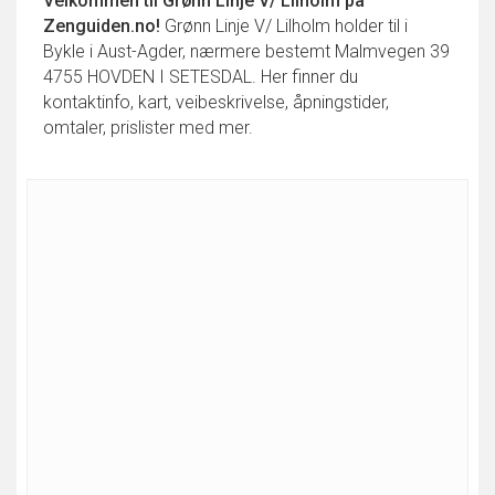
Velkommen til
Grønn Linje V/ Lilholm
på
Zenguiden.no!
Grønn Linje V/ Lilholm holder til i
Bykle i Aust-Agder, nærmere bestemt Malmvegen 39
4755 HOVDEN I SETESDAL. Her finner du
kontaktinfo, kart, veibeskrivelse, åpningstider,
omtaler, prislister med mer.