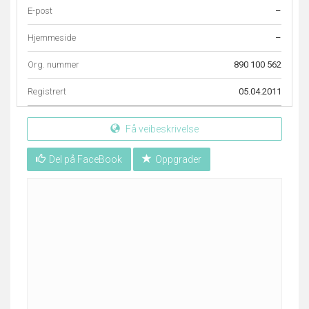
E-post
–
Hjemmeside
–
Org. nummer
890 100 562
Registrert
05.04.2011
Få veibeskrivelse
Del på FaceBook
Oppgrader