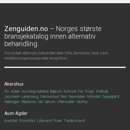
Zenguiden.no
– Norges største
bransjekatalog innen alternativ
behandling
Finn enkelt alternativ behandler etter fylke, kommune, sted, navn,
medlemsorganisasjon eller terapiform.
Akershus
Ås
Asker
Aurskog-Høland
Bærum
Eidsvoll
Fet
Frogn
Drøbak
Jessheim
Lørenskog
Nannestad
Nes
Nesodden
Nittedal
Oppegård
Rælingen
Skedsmo
Ski
Sørum
Ullensaker
Vestby
Aust-Agder
Arendal
Grimstad
Lillesand
Risør
Tvedestrand