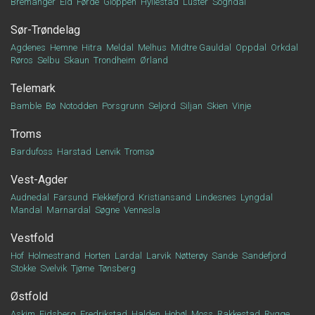
Bremanger
Eid
Førde
Gloppen
Hyllestad
Luster
Sogndal
Sør-Trøndelag
Agdenes
Hemne
Hitra
Meldal
Melhus
Midtre Gauldal
Oppdal
Orkdal
Røros
Selbu
Skaun
Trondheim
Ørland
Telemark
Bamble
Bø
Notodden
Porsgrunn
Seljord
Siljan
Skien
Vinje
Troms
Bardufoss
Harstad
Lenvik
Tromsø
Vest-Agder
Audnedal
Farsund
Flekkefjord
Kristiansand
Lindesnes
Lyngdal
Mandal
Marnardal
Søgne
Vennesla
Vestfold
Hof
Holmestrand
Horten
Lardal
Larvik
Nøtterøy
Sande
Sandefjord
Stokke
Svelvik
Tjøme
Tønsberg
Østfold
Askim
Eidsberg
Fredrikstad
Halden
Hobøl
Moss
Rakkestad
Rygge