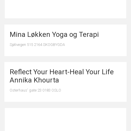
Mina Løkken Yoga og Terapi
Sjølivegen 515 2164 SKOGBYGDA
Reflect Your Heart-Heal Your Life
Annika Khourta
Osterhaus' gate 23 0183 OSLO