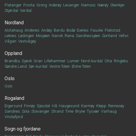
Flatanger
Frosta
Grong
Inderøy
Levanger
Namsos
Nærøy
Steinkjer
Stjørdal
Verdal
Nordland
Alstahaug
Andenes
Andøy
Bardu
Bodø
Evenes
Fauske
Flakstad
Leknes
Lødingen
Mosjøen
Narvik
Rana
Sandnessjøen
Sortland
Vefsn
Vågan
Vestvågøy
Oppland
Brandbu
Gjøvik
Gran
Lillehammer
Lunner
Nord-Aurdal
Otta
Ringebu
Søndre Land
Sør-Aurdal
Vestre Toten
Østre Toten
Oslo
Oslo
Rogaland
Eigersund
Finnøy
Gjesdal
Hå
Haugesund
Karmøy
Klepp
Rennesøy
Sandnes
Sola
Stavanger
Strand
Time
Bryne
Tysvær
Varhaug
Vindafjord
Sogn og fjordane