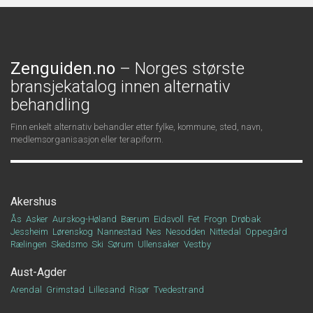
Zenguiden.no
– Norges største
bransjekatalog innen alternativ
behandling
Finn enkelt alternativ behandler etter fylke, kommune, sted, navn,
medlemsorganisasjon eller terapiform.
Akershus
Ås
Asker
Aurskog-Høland
Bærum
Eidsvoll
Fet
Frogn
Drøbak
Jessheim
Lørenskog
Nannestad
Nes
Nesodden
Nittedal
Oppegård
Rælingen
Skedsmo
Ski
Sørum
Ullensaker
Vestby
Aust-Agder
Arendal
Grimstad
Lillesand
Risør
Tvedestrand