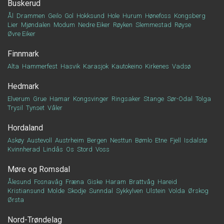
Buskerud
Ål
Drammen
Geilo
Gol
Hokksund
Hole
Hurum
Hønefoss
Kongsberg
Lier
Mjøndalen
Modum
Nedre Eiker
Røyken
Slemmestad
Røyse
Øvre Eiker
Finnmark
Alta
Hammerfest
Hasvik
Karasjok
Kautokeino
Kirkenes
Vadsø
Hedmark
Elverum
Grue
Hamar
Kongsvinger
Ringsaker
Stange
Sør-Odal
Tolga
Trysil
Tynset
Våler
Hordaland
Askøy
Austevoll
Austrheim
Bergen
Nesttun
Bømlo
Etne
Fjell
Isdalstø
Kvinnherad
Lindås
Os
Stord
Voss
Møre og Romsdal
Ålesund
Fosnavåg
Fræna
Giske
Haram
Brattvåg
Hareid
Kristiansund
Molde
Skodje
Sunndal
Sykkylven
Ulstein
Volda
Ørskog
Ørsta
Nord-Trøndelag