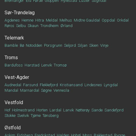
Bremanger
Eid
Førde
Gloppen
Hyllestad
Luster
Sogndal
Sør-Trøndelag
Agdenes
Hemne
Hitra
Meldal
Melhus
Midtre Gauldal
Oppdal
Orkdal
Røros
Selbu
Skaun
Trondheim
Ørland
Telemark
Bamble
Bø
Notodden
Porsgrunn
Seljord
Siljan
Skien
Vinje
Troms
Bardufoss
Harstad
Lenvik
Tromsø
Vest-Agder
Audnedal
Farsund
Flekkefjord
Kristiansand
Lindesnes
Lyngdal
Mandal
Marnardal
Søgne
Vennesla
Vestfold
Hof
Holmestrand
Horten
Lardal
Larvik
Nøtterøy
Sande
Sandefjord
Stokke
Svelvik
Tjøme
Tønsberg
Østfold
Askim
Eidsberg
Fredrikstad
Halden
Hobøl
Moss
Rakkestad
Rygge