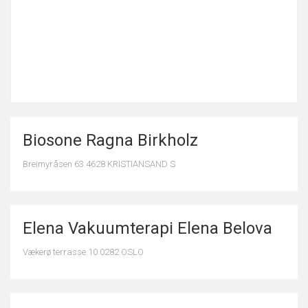
Biosone Ragna Birkholz
Breimyråsen 63 4628 KRISTIANSAND S
Elena Vakuumterapi Elena Belova
Vækerø terrasse 10 0282 OSLO