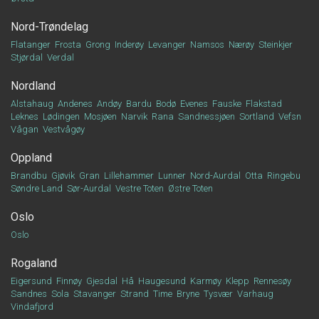
Nord-Trøndelag
Flatanger
Frosta
Grong
Inderøy
Levanger
Namsos
Nærøy
Steinkjer
Stjørdal
Verdal
Nordland
Alstahaug
Andenes
Andøy
Bardu
Bodø
Evenes
Fauske
Flakstad
Leknes
Lødingen
Mosjøen
Narvik
Rana
Sandnessjøen
Sortland
Vefsn
Vågan
Vestvågøy
Oppland
Brandbu
Gjøvik
Gran
Lillehammer
Lunner
Nord-Aurdal
Otta
Ringebu
Søndre Land
Sør-Aurdal
Vestre Toten
Østre Toten
Oslo
Oslo
Rogaland
Eigersund
Finnøy
Gjesdal
Hå
Haugesund
Karmøy
Klepp
Rennesøy
Sandnes
Sola
Stavanger
Strand
Time
Bryne
Tysvær
Varhaug
Vindafjord