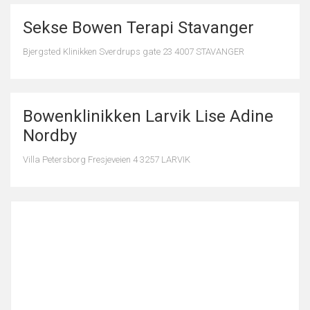
Sekse Bowen Terapi Stavanger
Bjergsted Klinikken Sverdrups gate 23 4007 STAVANGER
Bowenklinikken Larvik Lise Adine
Nordby
Villa Petersborg Fresjeveien 4 3257 LARVIK