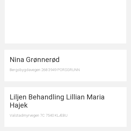
Nina Grønnerød
Bergsbygdavegen 268 3949 PORSGRUNN
Liljen Behandling Lillian Maria
Hajek
Valstadmyrvegen 7C 7540 KLÆBU