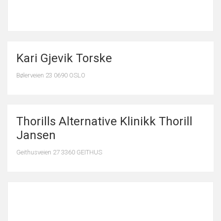
Kari Gjevik Torske
Bølerveien 23 0690 OSLO
Thorills Alternative Klinikk Thorill
Jansen
Geithusveien 27 3360 GEITHUS