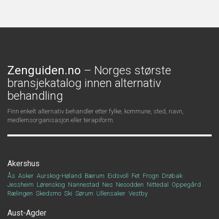
Zenguiden.no
– Norges største
bransjekatalog innen alternativ
behandling
Finn enkelt alternativ behandler etter fylke, kommune, sted, navn,
medlemsorganisasjon eller terapiform.
Akershus
Ås
Asker
Aurskog-Høland
Bærum
Eidsvoll
Fet
Frogn
Drøbak
Jessheim
Lørenskog
Nannestad
Nes
Nesodden
Nittedal
Oppegård
Rælingen
Skedsmo
Ski
Sørum
Ullensaker
Vestby
Aust-Agder