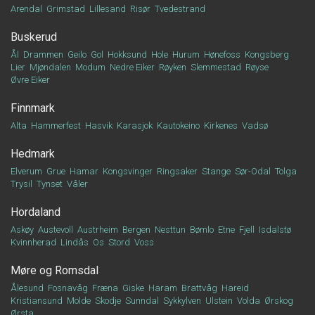
Arendal
Grimstad
Lillesand
Risør
Tvedestrand
Buskerud
Ål
Drammen
Geilo
Gol
Hokksund
Hole
Hurum
Hønefoss
Kongsberg
Lier
Mjøndalen
Modum
Nedre Eiker
Røyken
Slemmestad
Røyse
Øvre Eiker
Finnmark
Alta
Hammerfest
Hasvik
Karasjok
Kautokeino
Kirkenes
Vadsø
Hedmark
Elverum
Grue
Hamar
Kongsvinger
Ringsaker
Stange
Sør-Odal
Tolga
Trysil
Tynset
Våler
Hordaland
Askøy
Austevoll
Austrheim
Bergen
Nesttun
Bømlo
Etne
Fjell
Isdalstø
Kvinnherad
Lindås
Os
Stord
Voss
Møre og Romsdal
Ålesund
Fosnavåg
Fræna
Giske
Haram
Brattvåg
Hareid
Kristiansund
Molde
Skodje
Sunndal
Sykkylven
Ulstein
Volda
Ørskog
Ørsta