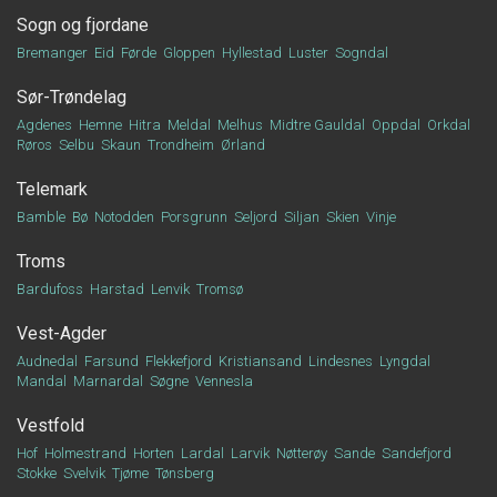
Sogn og fjordane
Bremanger
Eid
Førde
Gloppen
Hyllestad
Luster
Sogndal
Sør-Trøndelag
Agdenes
Hemne
Hitra
Meldal
Melhus
Midtre Gauldal
Oppdal
Orkdal
Røros
Selbu
Skaun
Trondheim
Ørland
Telemark
Bamble
Bø
Notodden
Porsgrunn
Seljord
Siljan
Skien
Vinje
Troms
Bardufoss
Harstad
Lenvik
Tromsø
Vest-Agder
Audnedal
Farsund
Flekkefjord
Kristiansand
Lindesnes
Lyngdal
Mandal
Marnardal
Søgne
Vennesla
Vestfold
Hof
Holmestrand
Horten
Lardal
Larvik
Nøtterøy
Sande
Sandefjord
Stokke
Svelvik
Tjøme
Tønsberg