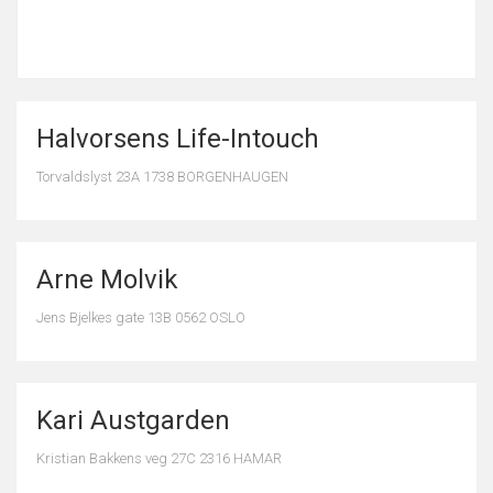
Halvorsens Life-Intouch
Torvaldslyst 23A 1738 BORGENHAUGEN
Arne Molvik
Jens Bjelkes gate 13B 0562 OSLO
Kari Austgarden
Kristian Bakkens veg 27C 2316 HAMAR